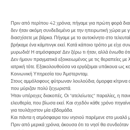
Πριν από περίπου 42 χρόνια, πήγαμε για πρώτη φορά διακο
δεν ήταν ακόμη συνδεδεμένο με την ηπειρωτική χώρα με γ
διασχίσετε με βάρκα. Πήγαμε με το αυτοκίνητο στο τελευτα
βρήκαμε ένα κάμπινγκ εκεί. Κατά κάποιο τρόπο με είχε συ
μυρωδιά! Η ατμόσφαιρα! Δεν ξέρω τι ήταν, αλλά ένιωθα ότι 
Δεν ήμουν πραγματικά εξοικειωμένος με τις θεραπείες με 
ιατρική τότε. Εξακολουθούσα να εργάζομαι υπάκουα ως κο
Κοινωνική Υπηρεσία του Άμστερνταμ.
Στους αμμόλοφους φύτρωναν λουλούδια, όμορφα κίτρινα 
που μύριζαν πολύ ξεχωριστά.
Ήταν υπέροχες διακοπές. Οι "ατελείωτες" παραλίες, η πα
ελευθερία, που βίωσα εκεί. Και σχεδόν κάθε χρόνο πηγαίν
για τουλάχιστον μία εβδομάδα.
Και πάντα η ατμόσφαιρα του νησιού παρέμενε στο μυαλό 
Πριν από μερικά χρόνια, άκουσα ότι το νησί θα συνδεόταν 