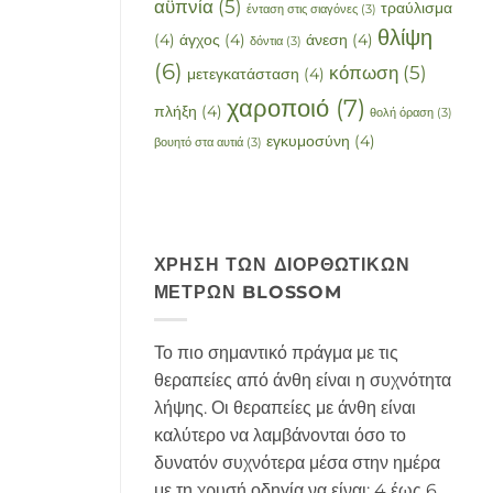
αϋπνία
(5)
τραύλισμα
ένταση στις σιαγόνες
(3)
θλίψη
(4)
άγχος
(4)
άνεση
(4)
δόντια
(3)
(6)
κόπωση
(5)
μετεγκατάσταση
(4)
χαροποιό
(7)
πλήξη
(4)
θολή όραση
(3)
εγκυμοσύνη
(4)
βουητό στα αυτιά
(3)
ΧΡΉΣΗ ΤΩΝ ΔΙΟΡΘΩΤΙΚΏΝ
ΜΈΤΡΩΝ BLOSSOM
Το πιο σημαντικό πράγμα με τις
θεραπείες από άνθη είναι η συχνότητα
λήψης. Οι θεραπείες με άνθη είναι
καλύτερο να λαμβάνονται όσο το
δυνατόν συχνότερα μέσα στην ημέρα
με τη χρυσή οδηγία να είναι: 4 έως 6