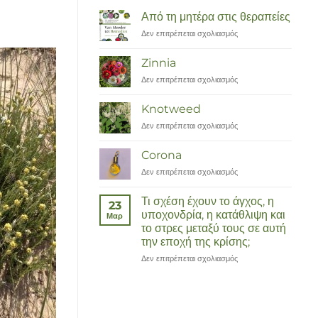
Από τη μητέρα στις θεραπείες
Δεν επιτρέπεται σχολιασμός
στο
Van
Moeder
Zinnia
tot
Δεν επιτρέπεται σχολιασμός
στο
Remedies
Zinnia
Knotweed
Δεν επιτρέπεται σχολιασμός
στο
Duizendknoop
Corona
Δεν επιτρέπεται σχολιασμός
στο
Corona
Τι σχέση έχουν το άγχος, η
23
υποχονδρία, η κατάθλιψη και
Μαρ
το στρες μεταξύ τους σε αυτή
την εποχή της κρίσης;
Δεν επιτρέπεται σχολιασμός
στο
Wat
hebben
angst,
hypochondrie,