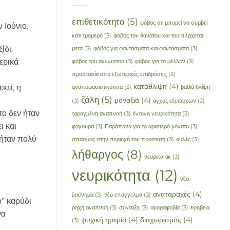
επιθετικότητα
(5)
φόβος ότι μπορεί να συμβεί
 Ιούνιο.
κάτι τρομερό
(3)
φόβος του θανάτου και του τι έρχεται
ίδι.
μετά
(3)
φόβος για φαντάσματα και φαντάσματα
(3)
ερικά
φόβος του αγνώστου
(3)
φόβος για το μέλλον
(3)
προστασία από εξωτερικές επιδράσεις
(3)
κατάθλιψη
(4)
κεί, η
αναποφασιστικότητα
(3)
βαθιά θλίψη
ζάλη
(5)
μοναξιά
(4)
(3)
άγχος εξετάσεων
(3)
το δεν ήταν
ταραγμένη αναπνοή
(3)
έντονη νευρικότητα
(3)
ι και
φαγούρα
(3)
Παράπονα για το αριστερό γόνατο
(3)
 ήταν πολύ
σπασμός στην περιοχή του προστάτη
(3)
ουλές
(3)
λήθαργος
(8)
νευρικά τικ
(3)
νευρικότητα
(12)
νέο
αναταραχές
(4)
ξεκίνημα
(3)
νέο επάγγελμα
(3)
ό" καρύδι
ρηχή αναπνοή
(3)
σύνταξη
(3)
αγοραφοβία
(3)
εφηβεία
να
ψυχική ηρεμία
(4)
διαχωρισμός
(4)
(3)