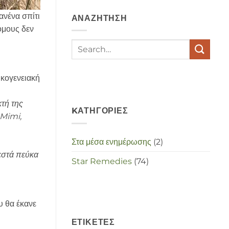
depressies
en
ανένα σπίτι
ΑΝΑΖΉΤΗΣΗ
stress
met
όμους δεν
elkaar
te
maken
in
deze
ικογενειακή
crisistijd?
κτή της
KΑΤΗΓΟΡΊΕΣ
 Mimi,
Στα μέσα ενημέρωσης
(2)
εστά πεύκα
Star Remedies
(74)
υ θα έκανε
ΕΤΙΚΈΤΕΣ