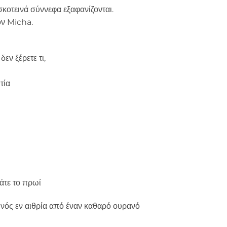
σκοτεινά σύννεφα εξαφανίζονται.
ον Micha.
δεν ξέρετε τι,
τία
άτε το πρωί
υνός εν αιθρία από έναν καθαρό ουρανό