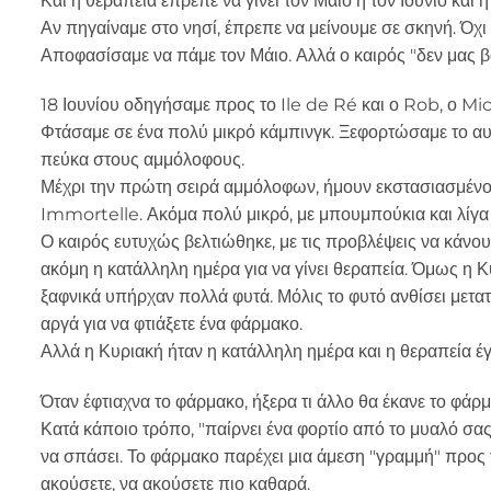
Και η θεραπεία έπρεπε να γίνει τον Μάιο ή τον Ιούνιο και ή
Αν πηγαίναμε στο νησί, έπρεπε να μείνουμε σε σκηνή. Όχι σε 
Αποφασίσαμε να πάμε τον Μάιο. Αλλά ο καιρός "δεν μας βόλ
18 Ιουνίου οδηγήσαμε προς το Ile de Ré και ο Rob, ο Mich
Φτάσαμε σε ένα πολύ μικρό κάμπινγκ. Ξεφορτώσαμε το αυτ
πεύκα στους αμμόλοφους.
Μέχρι την πρώτη σειρά αμμόλοφων, ήμουν εκστασιασμένος. 
Immortelle. Ακόμα πολύ μικρό, με μπουμπούκια και λίγα φ
Ο καιρός ευτυχώς βελτιώθηκε, με τις προβλέψεις να κάνου
ακόμη η κατάλληλη ημέρα για να γίνει θεραπεία. Όμως η 
ξαφνικά υπήρχαν πολλά φυτά. Μόλις το φυτό ανθίσει μετατ
αργά για να φτιάξετε ένα φάρμακο.
Αλλά η Κυριακή ήταν η κατάλληλη ημέρα και η θεραπεία έγ
Όταν έφτιαχνα το φάρμακο, ήξερα τι άλλο θα έκανε το φάρ
Κατά κάποιο τρόπο, "παίρνει ένα φορτίο από το μυαλό σας"
να σπάσει. Το φάρμακο παρέχει μια άμεση "γραμμή" προς 
ακούσετε, να ακούσετε πιο καθαρά.