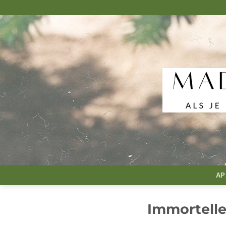
Μετάβαση
στο
περιεχόμενο
ΑΡ
Immortelle