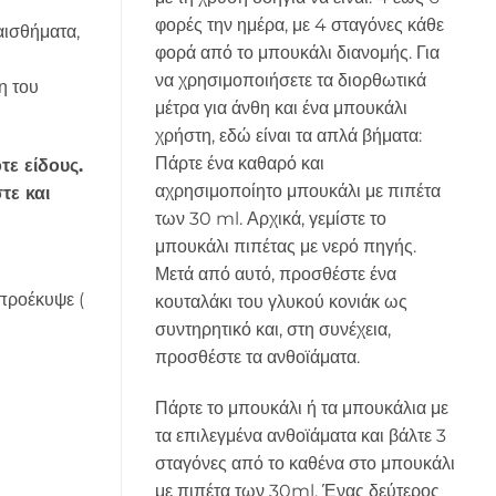
φορές την ημέρα, με 4 σταγόνες κάθε
αισθήματα,
φορά από το μπουκάλι διανομής. Για
να χρησιμοποιήσετε τα διορθωτικά
η του
μέτρα για άνθη και ένα μπουκάλι
χρήστη, εδώ είναι τα απλά βήματα:
Πάρτε ένα καθαρό και
τε είδους.
αχρησιμοποίητο μπουκάλι με πιπέτα
τε και
των 30 ml. Αρχικά, γεμίστε το
μπουκάλι πιπέτας με νερό πηγής.
Μετά από αυτό, προσθέστε ένα
 προέκυψε (
κουταλάκι του γλυκού κονιάκ ως
συντηρητικό και, στη συνέχεια,
προσθέστε τα ανθοϊάματα.
Πάρτε το μπουκάλι ή τα μπουκάλια με
τα επιλεγμένα ανθοϊάματα και βάλτε 3
σταγόνες από το καθένα στο μπουκάλι
με πιπέτα των 30ml. Ένας δεύτερος