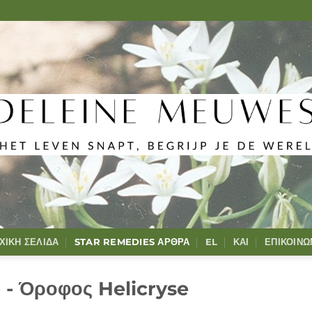
ΧΙΚΉ ΣΕΛΊΔΑ
STAR REMEDIES ΆΡΘΡΑ
EL
ΚΑΙ
ΕΠΙΚΟΙΝΩ
 - Όροφος Helicryse