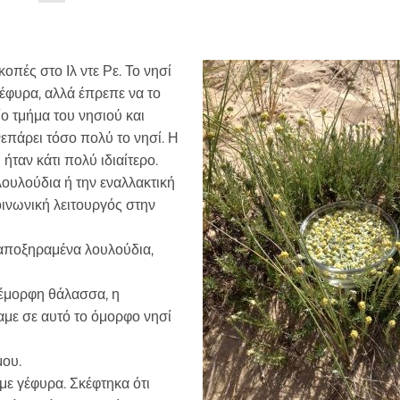
πές στο Ιλ ντε Ρε. Το νησί
έφυρα, αλλά έπρεπε να το
ίο τμήμα του νησιού και
νεπάρει τόσο πολύ το νησί. Η
ήταν κάτι πολύ ιδιαίτερο.
λουλούδια ή την εναλλακτική
ινωνική λειτουργός στην
αποξηραμένα λουλούδια,
νέμορφη θάλασσα, η
αμε σε αυτό το όμορφο νησί
μου.
με γέφυρα. Σκέφτηκα ότι