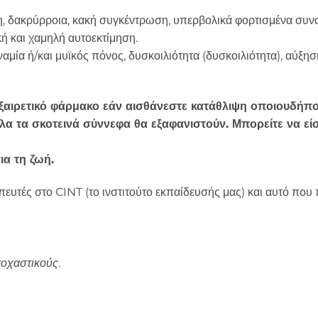
η, δακρύρροια, κακή συγκέντρωση, υπερβολικά φορτισμένα συν
κή και χαμηλή αυτοεκτίμηση.
αμία ή/και μυϊκός πόνος, δυσκοιλιότητα (δυσκοιλιότητα), αύξησ
εξαιρετικό φάρμακο εάν αισθάνεστε κατάθλιψη οποιουδήπο
όλα τα σκοτεινά σύννεφα θα εξαφανιστούν. Μπορείτε να είσ
ια τη ζωή.
ευτές στο CINT (το ινστιτούτο εκπαίδευσής μας) και αυτό που
τοχαστικούς.