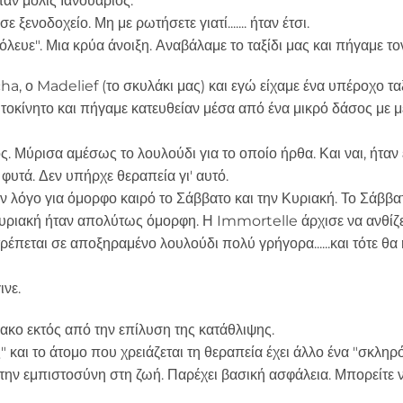
ταν μόλις Ιανουάριος.
ξενοδοχείο. Μη με ρωτήσετε γιατί....... ήταν έτσι.
ευε". Μια κρύα άνοιξη. Αναβάλαμε το ταξίδι μας και πήγαμε τον
a, ο Madelief (το σκυλάκι μας) και εγώ είχαμε ένα υπέροχο ταξ
οκίνητο και πήγαμε κατευθείαν μέσα από ένα μικρό δάσος με μ
Μύρισα αμέσως το λουλούδι για το οποίο ήρθα. Και ναι, ήταν ε
υτά. Δεν υπήρχε θεραπεία γι' αυτό.
ν λόγο για όμορφο καιρό το Σάββατο και την Κυριακή. Το Σάββα
Κυριακή ήταν απολύτως όμορφη. Η Immortelle άρχισε να ανθίζε
ρέπεται σε αποξηραμένο λουλούδι πολύ γρήγορα......και τότε θα
ινε.
μακο εκτός από την επίλυση της κατάθλιψης.
 και το άτομο που χρειάζεται τη θεραπεία έχει άλλο ένα "σκληρ
την εμπιστοσύνη στη ζωή. Παρέχει βασική ασφάλεια. Μπορείτε 