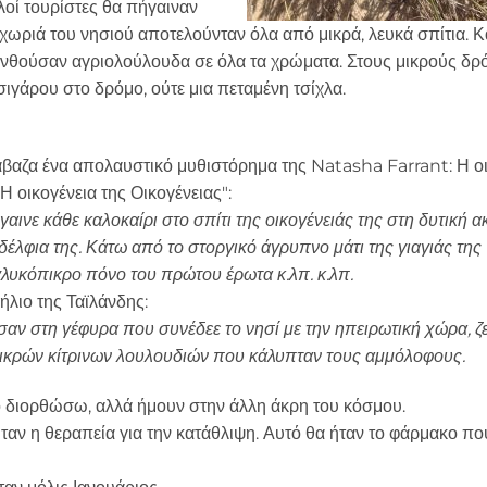
λοί τουρίστες θα πήγαιναν
 χωριά του νησιού αποτελούνταν όλα από μικρά, λευκά σπίτια. Κ
 ανθούσαν αγριολούλουδα σε όλα τα χρώματα. Στους μικρούς δρ
σιγάρου στο δρόμο, ούτε μια πεταμένη τσίχλα.
ιάβαζα ένα απολαυστικό μυθιστόρημα της Natasha Farrant: Η ο
Η οικογένεια της Οικογένειας":
γαινε κάθε καλοκαίρι στο σπίτι της οικογένειάς της στη δυτική α
δέλφια της. Κάτω από το στοργικό άγρυπνο μάτι της γιαγιάς της
 γλυκόπικρο πόνο του πρώτου έρωτα κ.λπ. κ.λπ.
ήλιο της Ταϊλάνδης:
αν στη γέφυρα που συνέδεε το νησί με την ηπειρωτική χώρα, ζ
μικρών κίτρινων λουλουδιών που κάλυπταν τους αμμόλοφους.
ο διορθώσω, αλλά ήμουν στην άλλη άκρη του κόσμου.
ταν η θεραπεία για την κατάθλιψη. Αυτό θα ήταν το φάρμακο πο