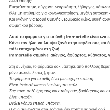
Αλλά επίσης:
Ευερεθιστότητα, σύγχυση, νευρικότητα, λήθαργος, κόπωσ
έλλειψη επιθυμίας για κοινωνικοποίηση, μεγάλη αυτοκριτι
Και ανάγκη για τροφή υψηλής θερμιδικής αξίας, μυϊκή αδυν
σωματικού βάρους.
Αυτό το φάρμακο για τα άνθη Immortelle είναι ένα 
Κάνει τον ήλιο να λάμψει ξανά στην καρδιά σας και 
πάλι ευτυχισμένοι στη ζωή.
Immortelle σημαίνει αιώνιος, άφθαρτος, αθάνατος, γ
Στη συνέχεια, το φάρμακο δοκιμάστηκε από πολλούς θεραπ
μόνο μερικές λίστες ), ήταν:
Το φάρμακο για τα άνθη δίνει μια ισχυρή εστίαση.
Είναι "mindfullness" σε ένα μπουκάλι.
Σας κάνει πολύ ήρεμους και σταθερούς, ξεκάθαρους και σ
Δίνει ύπαρξη.
Βγάζει νόημα επειδή υπάρχει.
Η ζωή συνεχίζεται σταθερά σαν ένα ποτάμι με αργή ροή.