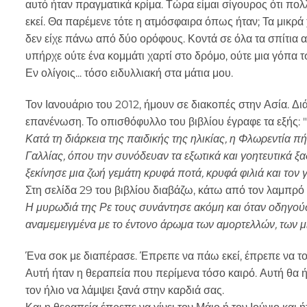
αυτό ήταν πραγματικά κρίμα. Τώρα είμαι σίγουρος ότι πολ
εκεί. Θα παρέμενε τότε η ατμόσφαιρα όπως ήταν; Τα μικρά
δεν είχε πάνω από δύο ορόφους. Κοντά σε όλα τα σπίτια
υπήρχε ούτε ένα κομμάτι χαρτί στο δρόμο, ούτε μια γόπα τ
Εν ολίγοις... τόσο ειδυλλιακή στα μάτια μου.
Τον Ιανουάριο του 2012, ήμουν σε διακοπές στην Ασία. Δ
επανένωση. Το οπισθόφυλλο του βιβλίου έγραφε τα εξής: "
Κατά τη διάρκεια της παιδικής της ηλικίας, η Φλωρεντία πή
Γαλλίας, όπου την συνόδευαν τα εξωτικά και γοητευτικά ξα
ξεκίνησε μια ζωή γεμάτη κρυφά ποτά, κρυφά φιλιά και τον
Στη σελίδα 29 του βιβλίου διαβάζω, κάτω από τον λαμπρό 
Η μυρωδιά της Ρε τους συνάντησε ακόμη και όταν οδηγούσ
αναμεμειγμένα με το έντονο άρωμα των αμορτελλών, των 
Ένα σοκ με διαπέρασε. Έπρεπε να πάω εκεί, έπρεπε να τ
Αυτή ήταν η θεραπεία που περίμενα τόσο καιρό. Αυτή θα ή
τον ήλιο να λάμψει ξανά στην καρδιά σας.