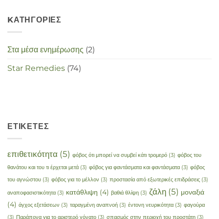
KΑΤΗΓΟΡΊΕΣ
Στα μέσα ενημέρωσης
(2)
Star Remedies
(74)
ΕΤΙΚΈΤΕΣ
επιθετικότητα
(5)
φόβος ότι μπορεί να συμβεί κάτι τρομερό
(3)
φόβος του
θανάτου και του τι έρχεται μετά
(3)
φόβος για φαντάσματα και φαντάσματα
(3)
φόβος
του αγνώστου
(3)
φόβος για το μέλλον
(3)
προστασία από εξωτερικές επιδράσεις
(3)
ζάλη
(5)
κατάθλιψη
(4)
μοναξιά
αναποφασιστικότητα
(3)
βαθιά θλίψη
(3)
(4)
άγχος εξετάσεων
(3)
ταραγμένη αναπνοή
(3)
έντονη νευρικότητα
(3)
φαγούρα
(3)
Παράπονα για το αριστερό γόνατο
(3)
σπασμός στην περιοχή του προστάτη
(3)