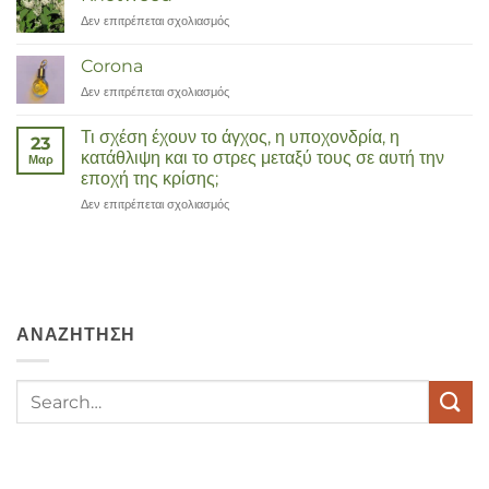
Δεν επιτρέπεται σχολιασμός
στο
Duizendknoop
Corona
Δεν επιτρέπεται σχολιασμός
στο
Corona
Τι σχέση έχουν το άγχος, η υποχονδρία, η
23
κατάθλιψη και το στρες μεταξύ τους σε αυτή την
Μαρ
εποχή της κρίσης;
Δεν επιτρέπεται σχολιασμός
στο
Wat
hebben
angst,
hypochondrie,
depressies
en
ΑΝΑΖΉΤΗΣΗ
stress
met
elkaar
te
maken
in
deze
crisistijd?