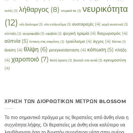
νευρικότητα
λήθαργος
(8)
ουλές
(3)
νευρικά τικ
(3)
(12)
αναταραχές
(4)
νέο ξεκίνημα
(3)
νέο επάγγελμα
(3)
ρηχή αναπνοή
(3)
ψυχική ηρεμία
(4)
διαχωρισμός
(4)
σύνταξη
(3)
αγοραφοβία
(3)
εφηβεία
(3)
αϋπνία
(5)
τραύλισμα
(4)
άγχος
(4)
ένταση στις σιαγόνες
(3)
δόντια
(3)
θλίψη
(6)
κόπωση
(5)
άνεση
(4)
μετεγκατάσταση
(4)
πλήξη
χαροποιό
(7)
(4)
εγκυμοσύνη
θολή όραση
(3)
βουητό στα αυτιά
(3)
(4)
ΧΡΉΣΗ ΤΩΝ ΔΙΟΡΘΩΤΙΚΏΝ ΜΈΤΡΩΝ BLOSSOM
Το πιο σημαντικό πράγμα με τις θεραπείες από άνθη είναι η
συχνότητα λήψης. Οι θεραπείες με άνθη είναι καλύτερο να
λαμβάνονται όσο το δυνατόν συχνότερα μέσα στην ημέρα