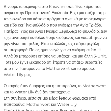
Δίνουμε τα σεμινάρια στο Karavanserai. Ένα κτίριο που
ανήκει στην Προτεσταντική Εκκλησία. Είχα μια συζήτηση με
τον νεωκόρο για κάποια πράγματα σχετικά με τα σεμινάρια
και είδα εκεί ένα φυλλάδιο που ανέφερε την Αγία Τριάδα.
Πατέρας, Υιός και Άγιο Πνεύμα. Ξεφύλλιζα το φυλλάδιο. Δεν
είχα ανατραφεί καθόλου θρησκευόμενος και ναι.....it ήταν να
μην γίνω πιο τρελός. Έτσι κι αλλιώς, είχα πάρει μεγάλη
συμπεριφορά. Ποιος ήμουν εγώ για να σκέφτομαι έτσι!!!!
Αλλά θα μπορούσε επίσης να υπάρχει και μια άλλη 3-Unit.
Τότε μου έγινε ξεκάθαρο ότι έπρεπε να φτιάξω θεραπείες
από την Παπαρούνα, το Motherwort και το όμορφο
Water Lily μας.
Ο καιρός ήταν όμορφος και η παπαρούνα, το Motherwort
και το Water Lily άνθιζαν ταυτόχρονα.
Στη συνέχεια, μέσα σε μια μέρα έφτιαξα φάρμακα από
παπαρούνα, Motherwort και Water Lily.
Ποτέ άλλοτε δεν είχα κάνει τρεις θεραπείες μέσα σε μια