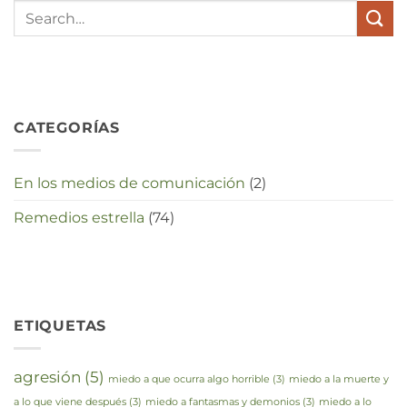
te
maken
in
deze
crisistijd?
CATEGORÍAS
En los medios de comunicación
(2)
Remedios estrella
(74)
ETIQUETAS
agresión
(5)
miedo a que ocurra algo horrible
(3)
miedo a la muerte y
a lo que viene después
(3)
miedo a fantasmas y demonios
(3)
miedo a lo