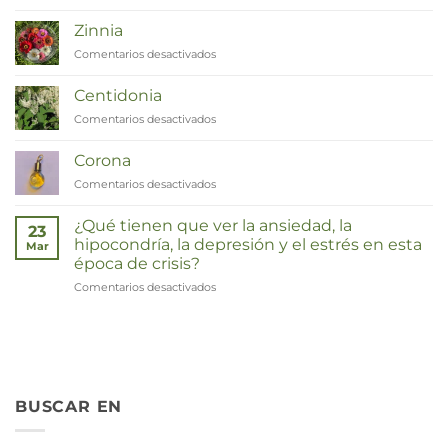
Van
Moeder
Zinnia
tot
Comentarios desactivados
en
Remedies
Zinnia
Centidonia
Comentarios desactivados
en
Duizendknoop
Corona
Comentarios desactivados
en
Corona
¿Qué tienen que ver la ansiedad, la
23
hipocondría, la depresión y el estrés en esta
Mar
época de crisis?
Comentarios desactivados
en
Wat
hebben
angst,
hypochondrie,
depressies
en
BUSCAR EN
stress
met
elkaar