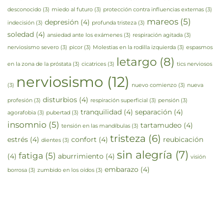
desconocido
(3)
miedo al futuro
(3)
protección contra influencias externas
(3)
mareos
(5)
depresión
(4)
indecisión
(3)
profunda tristeza
(3)
soledad
(4)
ansiedad ante los exámenes
(3)
respiración agitada
(3)
nerviosismo severo
(3)
picor
(3)
Molestias en la rodilla izquierda
(3)
espasmos
letargo
(8)
en la zona de la próstata
(3)
cicatrices
(3)
tics nerviosos
nerviosismo
(12)
(3)
nuevo comienzo
(3)
nueva
disturbios
(4)
profesión
(3)
respiración superficial
(3)
pensión
(3)
tranquilidad
(4)
separación
(4)
agorafobia
(3)
pubertad
(3)
insomnio
(5)
tartamudeo
(4)
tensión en las mandíbulas
(3)
tristeza
(6)
estrés
(4)
confort
(4)
reubicación
dientes
(3)
sin alegría
(7)
fatiga
(5)
(4)
aburrimiento
(4)
visión
embarazo
(4)
borrosa
(3)
zumbido en los oídos
(3)