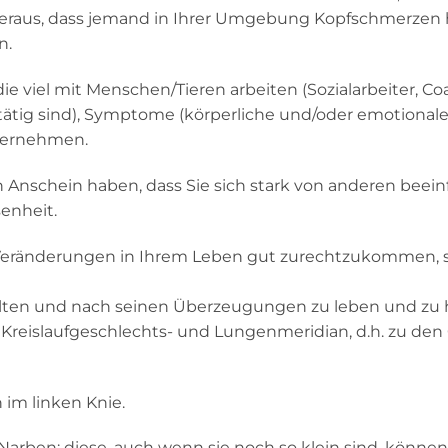
eraus, dass jemand in Ihrer Umgebung Kopfschmerzen 
n.
die viel mit Menschen/Tieren arbeiten (Sozialarbeiter, Coa
tätig sind), Symptome (körperliche und/oder emotional
übernehmen.
Anschein haben, dass Sie sich stark von anderen beein
senheit.
en Veränderungen in Ihrem Leben gut zurechtzukommen,
lten und nach seinen Überzeugungen zu leben und zu 
Kreislaufgeschlechts- und Lungenmeridian, d.h. zu de
im linken Knie.
Narben: diese, auch wenn sie noch so klein sind, können