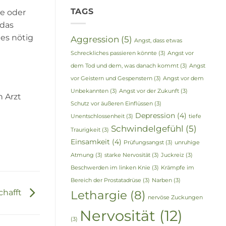
TAGS
e oder
 das
 es nötig
Aggression
(5)
Angst, dass etwas
Schreckliches passieren könnte
(3)
Angst vor
dem Tod und dem, was danach kommt
(3)
Angst
vor Geistern und Gespenstern
(3)
Angst vor dem
Unbekannten
(3)
Angst vor der Zukunft
(3)
n Arzt
Schutz vor äußeren Einflüssen
(3)
Depression
(4)
Unentschlossenheit
(3)
tiefe
Schwindelgefühl
(5)
Traurigkeit
(3)
Einsamkeit
(4)
Prüfungsangst
(3)
unruhige
Atmung
(3)
starke Nervosität
(3)
Juckreiz
(3)
Beschwerden im linken Knie
(3)
Krämpfe im
Bereich der Prostatadrüse
(3)
Narben
(3)
chafft
Lethargie
(8)
nervöse Zuckungen
Nervosität
(12)
(3)