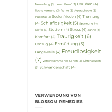
Unruhen
(4)
Neuanfang
(3)
neuer Beruf
(3)
flache Atmung
(3)
Rente
(3)
Agoraphobie
(3)
Seelenfrieden
(4)
Trennung
Pubertät
(3)
Schlaflosigkeit
(5)
(4)
Spannung im
Stottern
(4)
Stress
(4)
Kiefer
(3)
Zähne
(3)
Traurigkeit
(6)
Komfort
(4)
Ermüdung
(5)
Umzug
(4)
Freudlosigkeit
Langeweile
(4)
(7)
verschwommenes Sehen
(3)
Ohrensausen
Schwangerschaft
(4)
(3)
VERWENDUNG VON
BLOSSOM REMEDIES