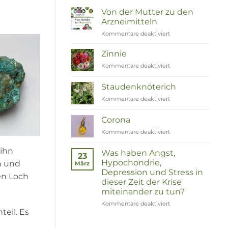
Von der Mutter zu den
Arzneimitteln
Kommentare deaktiviert
für
Van
Moeder
Zinnie
tot
Kommentare deaktiviert
für
Remedies
Zinnia
Staudenknöterich
Kommentare deaktiviert
für
Duizendknoop
Corona
Kommentare deaktiviert
für
Corona
 ihn
Was haben Angst,
23
Hypochondrie,
en und
März
Depression und Stress in
en Loch
dieser Zeit der Krise
miteinander zu tun?
Kommentare deaktiviert
für
eil. Es
Wat
hebben