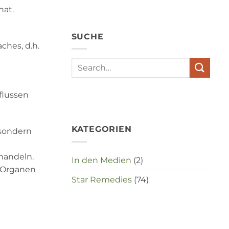
angst,
hat.
hypochondrie,
depressies
en
SUCHE
stress
ches, d.h.
met
elkaar
e
te
maken
in
deze
flussen
crisistijd?
KATEGORIEN
 sondern
handeln.
In den Medien
(2)
n Organen
Star Remedies
(74)