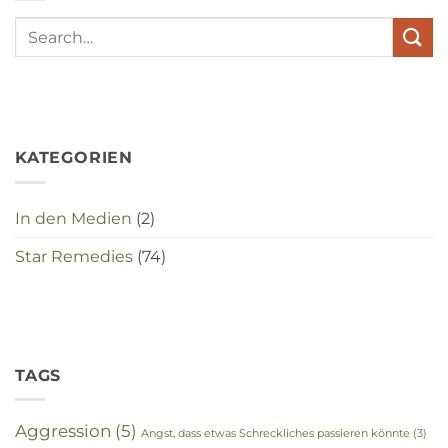
elkaar
te
maken
in
deze
crisistijd?
KATEGORIEN
In den Medien
(2)
Star Remedies
(74)
TAGS
Aggression
(5)
Angst, dass etwas Schreckliches passieren könnte
(3)