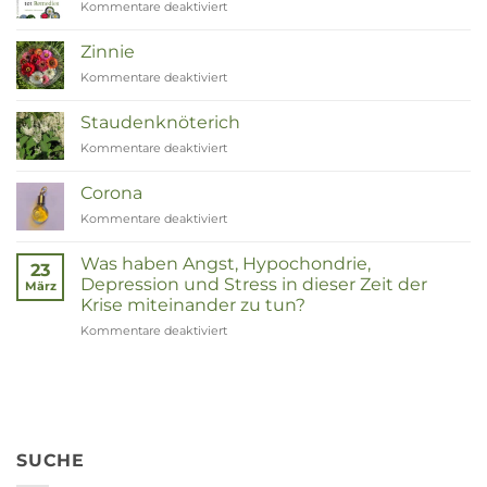
Kommentare deaktiviert
für
Van
Moeder
Zinnie
tot
Kommentare deaktiviert
für
Remedies
Zinnia
Staudenknöterich
Kommentare deaktiviert
für
Duizendknoop
Corona
Kommentare deaktiviert
für
Corona
Was haben Angst, Hypochondrie,
23
Depression und Stress in dieser Zeit der
März
Krise miteinander zu tun?
Kommentare deaktiviert
für
Wat
hebben
angst,
hypochondrie,
depressies
en
SUCHE
stress
met