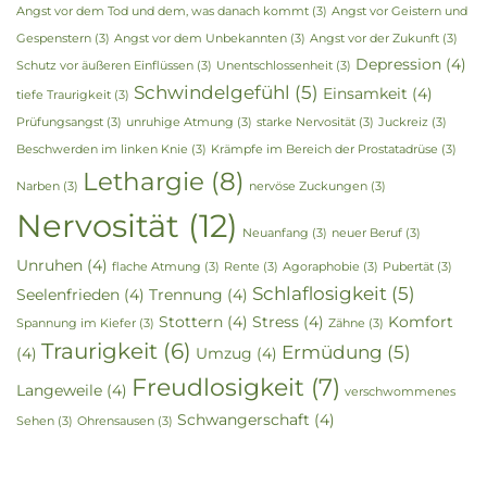
Angst vor dem Tod und dem, was danach kommt
(3)
Angst vor Geistern und
Gespenstern
(3)
Angst vor dem Unbekannten
(3)
Angst vor der Zukunft
(3)
Depression
(4)
Schutz vor äußeren Einflüssen
(3)
Unentschlossenheit
(3)
Schwindelgefühl
(5)
Einsamkeit
(4)
tiefe Traurigkeit
(3)
Prüfungsangst
(3)
unruhige Atmung
(3)
starke Nervosität
(3)
Juckreiz
(3)
Beschwerden im linken Knie
(3)
Krämpfe im Bereich der Prostatadrüse
(3)
Lethargie
(8)
Narben
(3)
nervöse Zuckungen
(3)
Nervosität
(12)
Neuanfang
(3)
neuer Beruf
(3)
Unruhen
(4)
flache Atmung
(3)
Rente
(3)
Agoraphobie
(3)
Pubertät
(3)
Schlaflosigkeit
(5)
Seelenfrieden
(4)
Trennung
(4)
Stottern
(4)
Stress
(4)
Komfort
Spannung im Kiefer
(3)
Zähne
(3)
Traurigkeit
(6)
Ermüdung
(5)
(4)
Umzug
(4)
Freudlosigkeit
(7)
Langeweile
(4)
verschwommenes
Schwangerschaft
(4)
Sehen
(3)
Ohrensausen
(3)