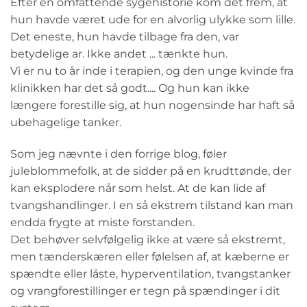
Efter en omfattende sygehistorie kom det frem, at
hun havde været ude for en alvorlig ulykke som lille.
Det eneste, hun havde tilbage fra den, var
betydelige ar. Ikke andet ... tænkte hun.
Vi er nu to år inde i terapien, og den unge kvinde fra
klinikken har det så godt.... Og hun kan ikke
længere forestille sig, at hun nogensinde har haft så
ubehagelige tanker.
Som jeg nævnte i den forrige blog, føler
juleblommefolk, at de sidder på en krudttønde, der
kan eksplodere når som helst. At de kan lide af
tvangshandlinger. I en så ekstrem tilstand kan man
endda frygte at miste forstanden.
Det behøver selvfølgelig ikke at være så ekstremt,
men tænderskæren eller følelsen af, at kæberne er
spændte eller låste, hyperventilation, tvangstanker
og vrangforestillinger er tegn på spændinger i dit