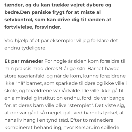
tænder, og du kan trække vejret dybere og
bedre.
Den paniske frygt for at miste al
selvkontrol, som kan drive dig til randen af
fortvivlelse, forsvinder.
Ved hjælp af et par eksempler vil jeg forklare det
endnu tydeligere.
Et par måneder
For nogle år siden kom forældre til
min praksis med deres 9-årige søn. Barnet havde
store raserianfald, og når de kom, kunne forældrene
ikke "nå" barnet, som sparkede til døre og ikke ville i
skole, og forældrene var rådvilde. De ville ikke gå til
en almindelig institution endnu, fordi de var bange
for, at deres barn ville blive "stemplet". Det viste sig,
at der var gået så meget galt ved barnets fødsel, at
hans liv hang i en tynd tråd. Efter to måneders
kombineret behandling, hvor Kerspruim spillede