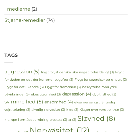
I medierne
(2)
Stjerne-remedier
(74)
TAGS
aggression
(5)
frygt for, at der skal ske noget forfærdeligt
(3)
Frygt
for døden og det, der kommer bagefter
(3)
Frygt for spøgelser og ghouls
(3)
Frygt for det ukendte
(3)
Frygt for fremtiden
(3)
beskyttelse mod ydre
depression
(4)
påvirkninger
(3)
ubeslutsomhed
(3)
dyb tristhed
(3)
svimmelhed
(5)
ensomhed
(4)
eksamensangst
(3)
urolig
vejrtrækning
(3)
alvorlig nervøsitet
(3)
kløe
(3)
Klager over venstre knæ
(3)
Sløvhed
(8)
krampe i området omkring prostata
(3)
ar
(3)
Nervøsitet
(12)