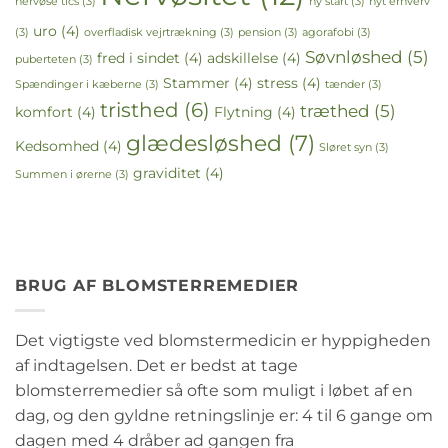
nervøse tics
(3)
ny start
(3)
nyt erhverv
uro
(4)
(3)
overfladisk vejrtrækning
(3)
pension
(3)
agorafobi
(3)
Søvnløshed
(5)
fred i sindet
(4)
adskillelse
(4)
puberteten
(3)
Stammer
(4)
stress
(4)
Spændinger i kæberne
(3)
tænder
(3)
tristhed
(6)
træthed
(5)
komfort
(4)
Flytning
(4)
glædesløshed
(7)
Kedsomhed
(4)
Sløret syn
(3)
graviditet
(4)
Summen i ørerne
(3)
BRUG AF BLOMSTERREMEDIER
Det vigtigste ved blomstermedicin er hyppigheden
af indtagelsen. Det er bedst at tage
blomsterremedier så ofte som muligt i løbet af en
dag, og den gyldne retningslinje er: 4 til 6 gange om
dagen med 4 dråber ad gangen fra