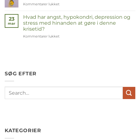
Kommentarer lukket
til
Corona
Hvad har angst, hypokondri, depression og
23
stress med hinanden at gøre i denne
mar
krisetid?
Kommentarer lukket
til
Wat
hebben
angst,
hypochondrie,
depressies
en
SØG EFTER
stress
met
elkaar
te
maken
in
deze
crisistijd?
KATEGORIER