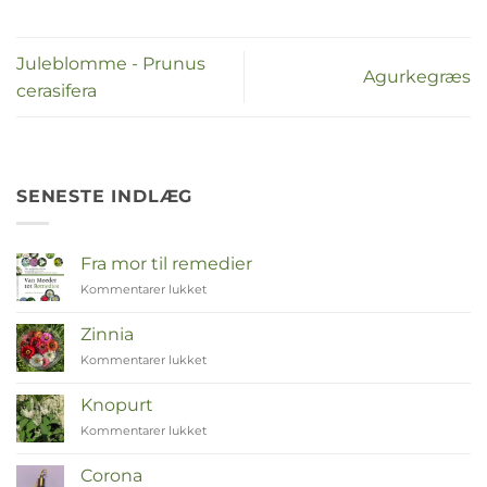
Juleblomme - Prunus
Agurkegræs
cerasifera
SENESTE INDLÆG
Fra mor til remedier
Kommentarer lukket
til
Van
Moeder
Zinnia
tot
Kommentarer lukket
til
Remedies
Zinnia
Knopurt
Kommentarer lukket
til
Duizendknoop
Corona