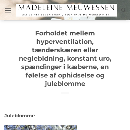
Fortsæt
til
indhold
Forholdet mellem
hyperventilation,
tænderskæren eller
neglebidning, konstant uro,
spændinger i kæberne, en
følelse af ophidselse og
juleblomme
Juleblomme