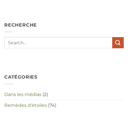
hebben
angst,
hypochondrie,
depressies
en
RECHERCHE
stress
met
elkaar
te
maken
in
deze
crisistijd?
CATÉGORIES
Dans les médias
(2)
Remèdes d'étoiles
(74)