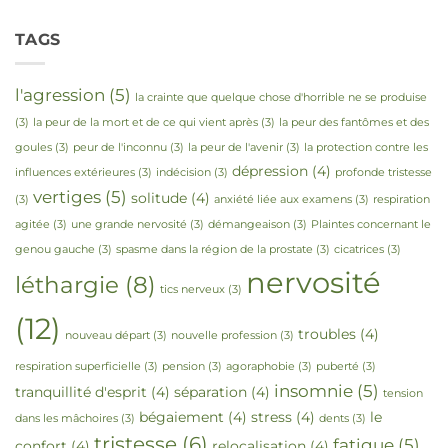
TAGS
l'agression
(5)
la crainte que quelque chose d'horrible ne se produise
(3)
la peur de la mort et de ce qui vient après
(3)
la peur des fantômes et des
goules
(3)
peur de l'inconnu
(3)
la peur de l'avenir
(3)
la protection contre les
dépression
(4)
influences extérieures
(3)
indécision
(3)
profonde tristesse
vertiges
(5)
solitude
(4)
(3)
anxiété liée aux examens
(3)
respiration
agitée
(3)
une grande nervosité
(3)
démangeaison
(3)
Plaintes concernant le
genou gauche
(3)
spasme dans la région de la prostate
(3)
cicatrices
(3)
nervosité
léthargie
(8)
tics nerveux
(3)
(12)
troubles
(4)
nouveau départ
(3)
nouvelle profession
(3)
respiration superficielle
(3)
pension
(3)
agoraphobie
(3)
puberté
(3)
insomnie
(5)
tranquillité d'esprit
(4)
séparation
(4)
tension
bégaiement
(4)
stress
(4)
le
dans les mâchoires
(3)
dents
(3)
tristesse
(6)
fatigue
(5)
confort
(4)
relocalisation
(4)