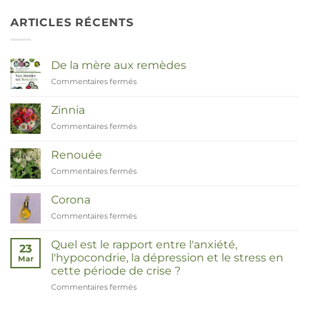
ARTICLES RÉCENTS
De la mère aux remèdes
Commentaires fermés
sur
Van
Moeder
Zinnia
tot
Commentaires fermés
sur
Remedies
Zinnia
Renouée
Commentaires fermés
sur
Duizendknoop
Corona
Commentaires fermés
sur
Corona
Quel est le rapport entre l'anxiété,
23
l'hypocondrie, la dépression et le stress en
Mar
cette période de crise ?
Commentaires fermés
sur
Wat