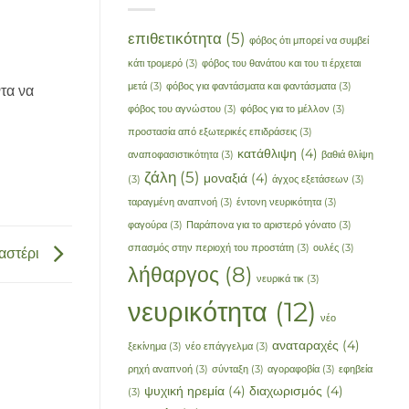
επιθετικότητα
(5)
φόβος ότι μπορεί να συμβεί
κάτι τρομερό
(3)
φόβος του θανάτου και του τι έρχεται
μετά
(3)
φόβος για φαντάσματα και φαντάσματα
(3)
τα να
φόβος του αγνώστου
(3)
φόβος για το μέλλον
(3)
προστασία από εξωτερικές επιδράσεις
(3)
κατάθλιψη
(4)
αναποφασιστικότητα
(3)
βαθιά θλίψη
ζάλη
(5)
μοναξιά
(4)
(3)
άγχος εξετάσεων
(3)
ταραγμένη αναπνοή
(3)
έντονη νευρικότητα
(3)
φαγούρα
(3)
Παράπονα για το αριστερό γόνατο
(3)
σπασμός στην περιοχή του προστάτη
(3)
ουλές
(3)
αστέρι
λήθαργος
(8)
νευρικά τικ
(3)
νευρικότητα
(12)
νέο
αναταραχές
(4)
ξεκίνημα
(3)
νέο επάγγελμα
(3)
ρηχή αναπνοή
(3)
σύνταξη
(3)
αγοραφοβία
(3)
εφηβεία
ψυχική ηρεμία
(4)
διαχωρισμός
(4)
(3)