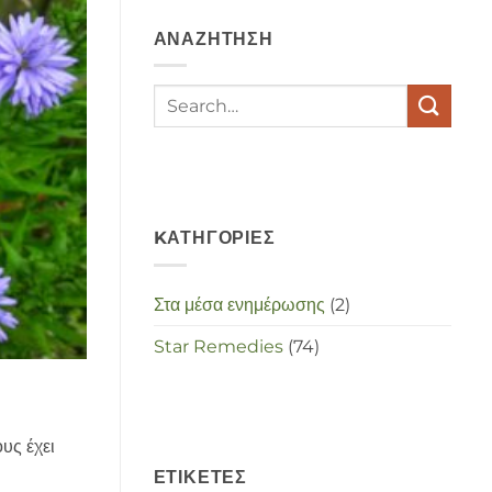
depressies
en
ΑΝΑΖΉΤΗΣΗ
stress
met
elkaar
te
maken
in
deze
crisistijd?
KΑΤΗΓΟΡΊΕΣ
Στα μέσα ενημέρωσης
(2)
Star Remedies
(74)
υς έχει
ΕΤΙΚΈΤΕΣ