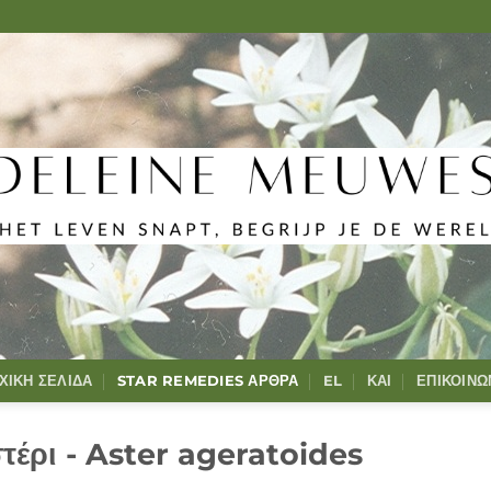
ΧΙΚΉ ΣΕΛΊΔΑ
STAR REMEDIES ΆΡΘΡΑ
EL
ΚΑΙ
ΕΠΙΚΟΙΝΩ
τέρι - Aster ageratoides