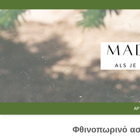
Μετάβαση
στο
περιεχόμενο
ΑΡ
Φθινοπωρινό ασ