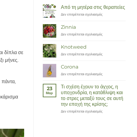
Από τη μητέρα στις θεραπείες
Δεν επιτρέπεται σχολιασμός
στο
Van
Moeder
Zinnia
tot
Δεν επιτρέπεται σχολιασμός
στο
Remedies
Zinnia
Knotweed
αι δίπλα σε
Δεν επιτρέπεται σχολιασμός
στο
Duizendknoop
ξι μήνες.
Corona
Δεν επιτρέπεται σχολιασμός
στο
Corona
 πάντα,
Τι σχέση έχουν το άγχος, η
23
υποχονδρία, η κατάθλιψη και
Μαρ
οκάρισμα
το στρες μεταξύ τους σε αυτή
την εποχή της κρίσης;
Δεν επιτρέπεται σχολιασμός
στο
Wat
hebben
angst,
hypochondrie,