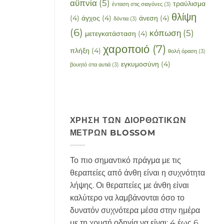
αϋπνία
(5)
τραύλισμα
ένταση στις σιαγόνες
(3)
θλίψη
(4)
άγχος
(4)
άνεση
(4)
δόντια
(3)
(6)
κόπωση
(5)
μετεγκατάσταση
(4)
χαροποιό
(7)
πλήξη
(4)
θολή όραση
(3)
εγκυμοσύνη
(4)
βουητό στα αυτιά
(3)
ΧΡΉΣΗ ΤΩΝ ΔΙΟΡΘΩΤΙΚΏΝ
ΜΈΤΡΩΝ BLOSSOM
Το πιο σημαντικό πράγμα με τις
θεραπείες από άνθη είναι η συχνότητα
λήψης. Οι θεραπείες με άνθη είναι
καλύτερο να λαμβάνονται όσο το
δυνατόν συχνότερα μέσα στην ημέρα
με τη χρυσή οδηγία να είναι: 4 έως 6