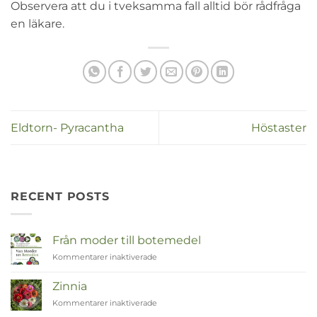
Observera att du i tveksamma fall alltid bör rådfråga
en läkare.
Eldtorn- Pyracantha
Höstaster
RECENT POSTS
Från moder till botemedel
Kommentarer inaktiverade
för
Van
Moeder
Zinnia
tot
Kommentarer inaktiverade
för
Remedies
Zinnia