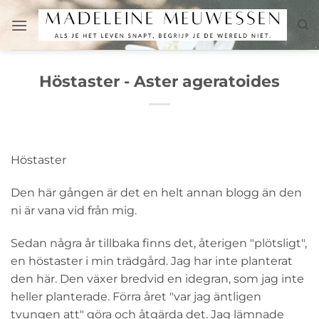
Skip
to
content
Höstaster - Aster ageratoides
Höstaster
Den här gången är det en helt annan blogg än den
ni är vana vid från mig.
Sedan några år tillbaka finns det, återigen "plötsligt",
en höstaster i min trädgård. Jag har inte planterat
den här. Den växer bredvid en idegran, som jag inte
heller planterade. Förra året "var jag äntligen
tvungen att" göra och åtgärda det. Jag lämnade