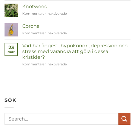
Knotweed
Kommentarer inaktiverade
för
Duizendknoop
Corona
Kommentarer inaktiverade
för
Corona
Vad har ångest, hypokondri, depression och
23
stress med varandra att göra i dessa
mar
kristider?
Kommentarer inaktiverade
för
Wat
hebben
angst,
hypochondrie,
depressies
en
SÖK
stress
met
elkaar
te
maken
in
deze