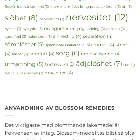
Besvär från vänster knä
(3)
kramp i området kring prostatakörteln
(3)
ärr
(3)
nervositet
(12)
slöhet
(8)
nervösa tics
(3)
oroligheter
(4)
nystart
(3)
nytt yrke
(3)
ytlig andning
(3)
pension
(3)
sinnesfrid
(4)
separation
(4)
agorafobi
(3)
puberteten
(3)
sömnlöshet
(5)
stammar
(4)
stress
spänningar i käkarna
(3)
sorg
(6)
(4)
komfort
(4)
omlokalisering
(4)
tänder
(3)
glädjelöshet
(7)
utmattning
(5)
tristess
(4)
suddig
graviditet
(4)
syn
(3)
surr i öronen
(3)
ANVÄNDNING AV BLOSSOM REMEDIES
Det viktigaste med blommande läkemedel är
frekvensen av intag. Blossom-medel tas bäst så ofta