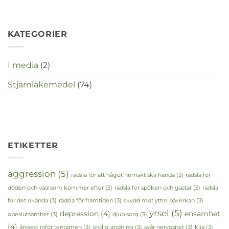
crisistijd?
KATEGORIER
I media
(2)
Stjärnläkemedel
(74)
ETIKETTER
aggression
(5)
rädsla för att något hemskt ska hända
(3)
rädsla för
döden och vad som kommer efter
(3)
rädsla för spöken och gastar
(3)
rädsla
för det okända
(3)
rädsla för framtiden
(3)
skydd mot yttre påverkan
(3)
yrsel
(5)
depression
(4)
ensamhet
obeslutsamhet
(3)
djup sorg
(3)
(4)
ångest inför tentamen
(3)
orolig andning
(3)
svår nervositet
(3)
klia
(3)