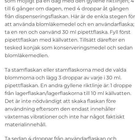
som möjligt på en dag med den gyllene riktlinjen; 4
till 6 gånger om dagen, med 4 droppar åt gången
från dispenseringsflaskan. Här är de enkla stegen för
att använda blomläkemedel och en användarflaska;
ta en ren och oanvänd 30 ml pipettflaska. Fyll först
pipettflaskan med källvatten. Tillsätt därefter en
tesked konjak som konserveringsmedel och sedan
blomläkemedlen.
Ta stamflaskan eller stamflaskorna med de valda
blommorna och lägg 3 droppar av varje i 30 ml.
pipettflaskan. En andra gyllene riktlinje är: 1 droppe
från lagerflaskan/lagerflaskorna till 10 ml källvatten.
Det är inte nödvändigt att skaka flaskan före
användning eftersom den endast innehåller
växternas vibrationer och inte har något faktiskt
materialinnehåll.
Ta sedan 4 droppar från användarflaskan och