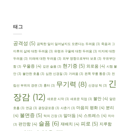
태그
공격성
(5)
끔찍한 일이 일어날지도 모른다는 두려움
(3)
죽음과 그
이후의 삶에 대한 두려움
(3)
유령과 구울에 대한 두려움
(3)
미지에 대한
두려움
(3)
미래에 대한 두려움
(3)
외부 영향으로부터 보호
(3)
우유부단
현기증
(5)
우울증
(4)
외로움
(4)
함
(3)
깊은 슬픔
(3)
시험 불
안
(3)
불안한 호흡
(3)
심한 신경질
(3)
가려움
(3)
왼쪽 무릎 통증
(3)
전
긴
무기력
(8)
립선 부위의 경련
(3)
흉터
(3)
신경성 틱
(3)
장감
(12)
불안
(4)
새로운 시작
(3)
새로운 직업
(3)
얕은
마음의 평화
(4)
분리
호흡
(3)
연금
(3)
광장공포증
(3)
사춘기
(3)
불면증
(5)
(4)
말더듬
(4)
스트레스
(4)
턱의 긴장
(3)
치아
슬픔
(6)
피로
(5)
편안함
(4)
재배치
(4)
지루함
(3)