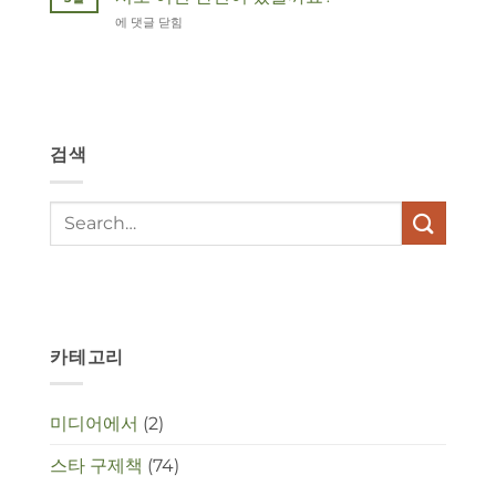
Wat
에 댓글 닫힘
hebben
angst,
hypochondrie,
depressies
en
stress
검색
met
elkaar
te
maken
in
deze
crisistijd?
카테고리
미디어에서
(2)
스타 구제책
(74)