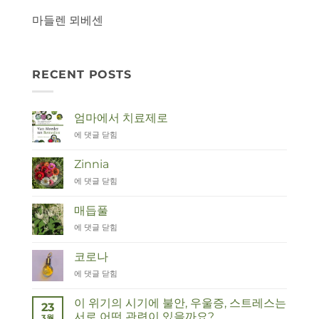
마들렌 뫼베센
RECENT POSTS
엄마에서 치료제로
Van
에 댓글 닫힘
Moeder
tot
Zinnia
Remedies
Zinnia
에 댓글 닫힘
매듭풀
Duizendknoop
에 댓글 닫힘
코로나
Corona
에 댓글 닫힘
이 위기의 시기에 불안, 우울증, 스트레스는
23
서로 어떤 관련이 있을까요?
3월