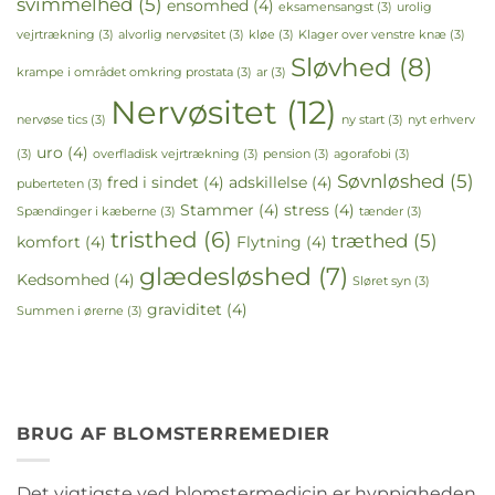
svimmelhed
(5)
ensomhed
(4)
eksamensangst
(3)
urolig
vejrtrækning
(3)
alvorlig nervøsitet
(3)
kløe
(3)
Klager over venstre knæ
(3)
Sløvhed
(8)
krampe i området omkring prostata
(3)
ar
(3)
Nervøsitet
(12)
nervøse tics
(3)
ny start
(3)
nyt erhverv
uro
(4)
(3)
overfladisk vejrtrækning
(3)
pension
(3)
agorafobi
(3)
Søvnløshed
(5)
fred i sindet
(4)
adskillelse
(4)
puberteten
(3)
Stammer
(4)
stress
(4)
Spændinger i kæberne
(3)
tænder
(3)
tristhed
(6)
træthed
(5)
komfort
(4)
Flytning
(4)
glædesløshed
(7)
Kedsomhed
(4)
Sløret syn
(3)
graviditet
(4)
Summen i ørerne
(3)
BRUG AF BLOMSTERREMEDIER
Det vigtigste ved blomstermedicin er hyppigheden