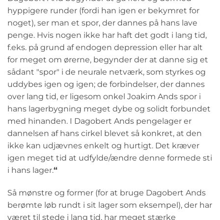
hyppigere runder (fordi han igen er bekymret for
noget), ser man et spor, der dannes på hans lave
penge. Hvis nogen ikke har haft det godt i lang tid,
f.eks. på grund af endogen depression eller har alt
for meget om ørerne, begynder der at danne sig et
sådant "spor" i de neurale netværk, som styrkes og
uddybes igen og igen; de forbindelser, der dannes
over lang tid, er ligesom onkel Joakim Ands spor i
hans lagerbygning meget dybe og solidt forbundet
med hinanden. I Dagobert Ands pengelager er
dannelsen af hans cirkel blevet så konkret, at den
ikke kan udjævnes enkelt og hurtigt. Det kræver
igen meget tid at udfylde/ændre denne formede sti
i hans lager.
“
Så mønstre og former (for at bruge Dagobert Ands
berømte løb rundt i sit lager som eksempel), der har
været til stede i lang tid, har meget stærke