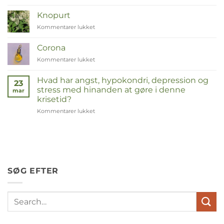
Zinnia
Knopurt
Kommentarer lukket
til
Duizendknoop
Corona
Kommentarer lukket
til
Corona
Hvad har angst, hypokondri, depression og
23
stress med hinanden at gøre i denne
mar
krisetid?
Kommentarer lukket
til
Wat
hebben
angst,
hypochondrie,
depressies
en
SØG EFTER
stress
met
elkaar
te
maken
in
deze