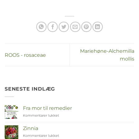
Mariehøne-Alchemilla
ROOS - rosaceae
mollis
SENESTE INDLÆG
Fra mor til remedier
Kommentarer lukket
til
Van
Moeder
Zinnia
tot
Kommentarer lukket
til
Remedies