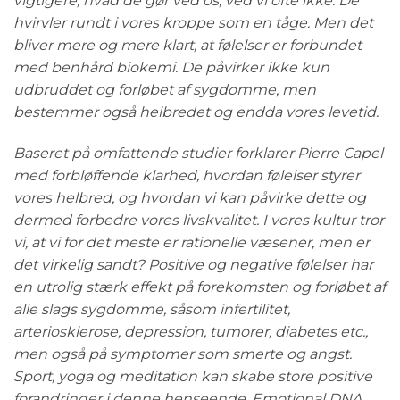
vigtigere, hvad de gør ved os, ved vi ofte ikke. De
hvirvler rundt i vores kroppe som en tåge. Men det
bliver mere og mere klart, at følelser er forbundet
med benhård biokemi. De påvirker ikke kun
udbruddet og forløbet af sygdomme, men
bestemmer også helbredet og endda vores levetid.
Baseret på omfattende studier forklarer Pierre Capel
med forbløffende klarhed, hvordan følelser styrer
vores helbred, og hvordan vi kan påvirke dette og
dermed forbedre vores livskvalitet. I vores kultur tror
vi, at vi for det meste er rationelle væsener, men er
det virkelig sandt? Positive og negative følelser har
en utrolig stærk effekt på forekomsten og forløbet af
alle slags sygdomme, såsom infertilitet,
arteriosklerose, depression, tumorer, diabetes etc.,
men også på symptomer som smerte og angst.
Sport, yoga og meditation kan skabe store positive
forandringer i denne henseende. Emotional DNA