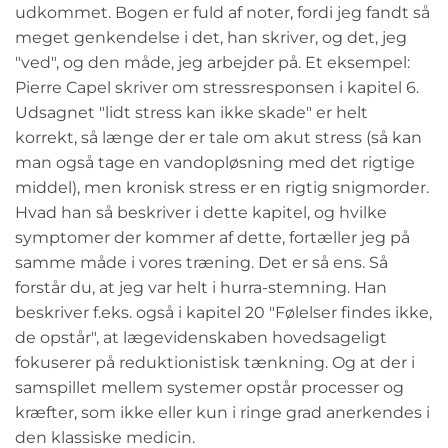
udkommet. Bogen er fuld af noter, fordi jeg fandt så
meget genkendelse i det, han skriver, og det, jeg
"ved", og den måde, jeg arbejder på. Et eksempel:
Pierre Capel skriver om stressresponsen i kapitel 6.
Udsagnet "lidt stress kan ikke skade" er helt
korrekt, så længe der er tale om akut stress (så kan
man også tage en vandopløsning med det rigtige
middel), men kronisk stress er en rigtig snigmorder.
Hvad han så beskriver i dette kapitel, og hvilke
symptomer der kommer af dette, fortæller jeg på
samme måde i vores træning. Det er så ens. Så
forstår du, at jeg var helt i hurra-stemning. Han
beskriver f.eks. også i kapitel 20 "Følelser findes ikke,
de opstår", at lægevidenskaben hovedsageligt
fokuserer på reduktionistisk tænkning. Og at der i
samspillet mellem systemer opstår processer og
kræfter, som ikke eller kun i ringe grad anerkendes i
den klassiske medicin.