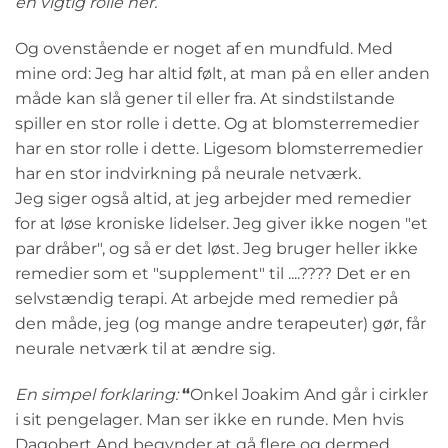
en vigtig rolle her.
Og ovenstående er noget af en mundfuld. Med
mine ord: Jeg har altid følt, at man på en eller anden
måde kan slå gener til eller fra. At sindstilstande
spiller en stor rolle i dette. Og at blomsterremedier
har en stor rolle i dette. Ligesom blomsterremedier
har en stor indvirkning på neurale netværk.
Jeg siger også altid, at jeg arbejder med remedier
for at løse kroniske lidelser. Jeg giver ikke nogen "et
par dråber", og så er det løst. Jeg bruger heller ikke
remedier som et "supplement" til ....???? Det er en
selvstændig terapi. At arbejde med remedier på
den måde, jeg (og mange andre terapeuter) gør, får
neurale netværk til at ændre sig.
En simpel forklaring:
“
Onkel Joakim And går i cirkler
i sit pengelager. Man ser ikke en runde. Men hvis
Dagobert And begynder at gå flere og dermed