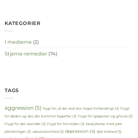
crisistijd?
KATEGORIER
I medierne
(2)
Stjerne-remedier
(74)
TAGS
aggression
(5)
frygt for, at der skal ske noget forfærdeligt
(3)
Frygt
for døden og det, der kommer bagefter
(3)
Frygt for spøgelser og ghouls
(3)
Frygt for det ukendte
(3)
Frygt for fremtiden
(3)
beskyttelse mod ydre
depression
(4)
påvirkninger
(3)
ubeslutsomhed
(3)
dyb tristhed
(3)