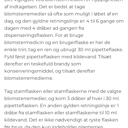
af indtagelsen. Det er bedst at tage
blomsterremedier så ofte som muligt i løbet af en
dag, og den gyldne retningslinje er: 4 til 6 gange om
dagen med 4 dråber ad gangen fra
dispenseringsflasken. For at bruge
blomstermedicin og en brugerflaske er her de
enkle trin; tag en ren og ubrugt 30 ml pipetteflaske.
Fyld først pipetteflasken med kildevand. Tilsæt
derefter en teskefuld brandy som
konserveringsmiddel, og tilsæt derefter
blomsterremedierne.
Tag stamflasken eller stamflaskerne med de valgte
blomsterremedier, og kom 3 dråber af hver i 30 ml.
pipetteflasken. En anden gylden retningslinje er: 1
dråbe fra stamflasken eller stamflaskerne til 10 ml
kildevand. Det er ikke nødvendigt at ryste flasken
før brug, da den kun indeholder planternes