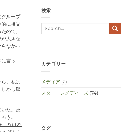
en
stress
検索
met
elkaar
のグループ
te
期的に祖父
maken
in
ったので、
deze
母が大きな
crisistijd?
は
からなかっ
私に言っ
カテゴリー
がら、私は
メディア
(2)
。しかし驚
スター・レメディーズ
(74)
ていた。謙
だろう。
をしなけれ
タグ
ければなら