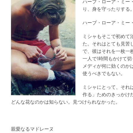
ハーブ・ローア・ミー・
り、身を守ったりする
ハーブ・ローア・ミー
ミシャもそこで初めて
た。それはとても見苦
で、彼はそれを一枚一
一人で1時間もかけて切
メディが何に効くのか
使うべきでもない。
ミシャにとって、それ
作る」ためのきっかけ
どんな花なのかは知らない。見つけられなかった。
親愛なるマドレーヌ