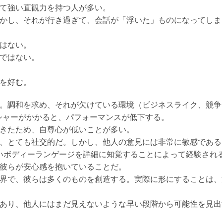
して強い直観力を持つ人が多い。
しかし、それが行き過ぎて、会話が「浮いた」ものになってし
ではない。
意ではない。
とを好む。
る。調和を求め、それが欠けている環境（ビジネスライク、競
シャーがかかると、パフォーマンスが低下する。
てきたため、自尊心が低いことが多い。
か、とても社交的だ。しかし、他人の意見には非常に敏感であ
いボディーランゲージを詳細に知覚することによって経験され
、彼らが安心感を抱いていることだ。
世界で、彼らは多くのものを創造する。実際に形にすることは
があり、他人にはまだ見えないような早い段階から可能性を見