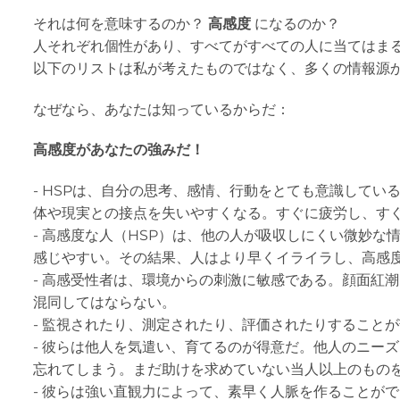
それは何を意味するのか？
高感度
になるのか？
人それぞれ個性があり、すべてがすべての人に当てはま
以下のリストは私が考えたものではなく、多くの情報源
なぜなら、あなたは知っているからだ：
高感度があなたの強みだ！
- HSPは、自分の思考、感情、行動をとても意識して
体や現実との接点を失いやすくなる。すぐに疲労し、す
- 高感度な人（HSP）は、他の人が吸収しにくい微妙
感じやすい。その結果、人はより早くイライラし、高感
- 高感受性者は、環境からの刺激に敏感である。顔面紅
混同してはならない。
- 監視されたり、測定されたり、評価されたりすることが
- 彼らは他人を気遣い、育てるのが得意だ。他人のニー
忘れてしまう。まだ助けを求めていない当人以上のもの
- 彼らは強い直観力によって、素早く人脈を作ることが