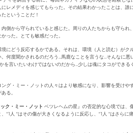
人にレメディを感じてもらった。その結果わかったことは、誰
ったということだ！
。内側から守られていると感じた。周りの人たちからも守られ
なかった。とても敏感だった。
環境にどう反応するかである。それは、環境（人と読む）がク
何度聞かされるのだろう...馬鹿なことを言うな...そんなに悪
何かを言いたいわけではないのだから...少しは魂にタコができる
ロング・ミー・ノットの人々はより敏感になり、影響を受けや
がある。
ロック・ミー・ノット
ベツレヘムの星』の否定的な心境では、
"1人 "はその傷が大きくなるように反応し、"1人 "はさらに