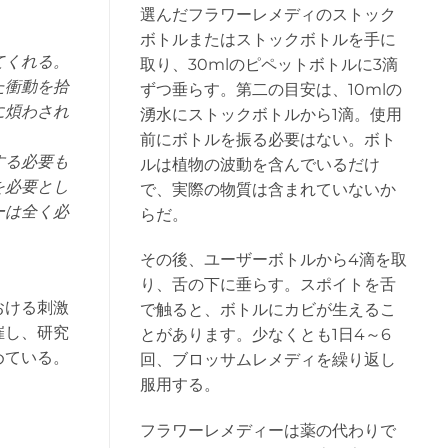
選んだフラワーレメディのストック
ボトルまたはストックボトルを手に
てくれる。
取り、30mlのピペットボトルに3滴
た衝動を拾
ずつ垂らす。第二の目安は、10mlの
に煩わされ
湧水にストックボトルから1滴。使用
前にボトルを振る必要はない。ボト
する必要も
ルは植物の波動を含んでいるだけ
を必要とし
で、実際の物質は含まれていないか
ーは全く必
らだ。
その後、ユーザーボトルから4滴を取
り、舌の下に垂らす。スポイトを舌
おける刺激
で触ると、ボトルにカビが生えるこ
催し、研究
とがあります。少なくとも1日4～6
めている。
回、ブロッサムレメディを繰り返し
服用する。
フラワーレメディーは薬の代わりで