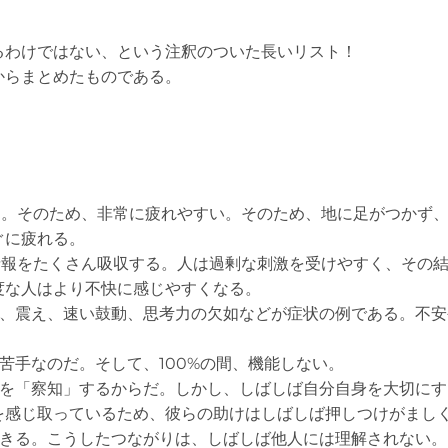
るわけではない、という注釈のついた長いリスト！
からまとめたものである。
いる。そのため、非常に疲れやすい。そのため、地に足がつかず
ぐに疲れる。
な情報をたくさん吸収する。人は過剰な刺激を受けやすく、その
度な人はより不快に感じやすくなる。
潮、震え、速い鼓動、思考力の欠如などが症状の例である。不
苦手なのだ。そして、100%の間、機能しない。
ズを「察知」するからだ。しかし、しばしば自分自身を大切に
を感じ取っているため、彼らの助けはしばしば押しつけがまし
できる。こうしたつながりは、しばしば他人には理解されない。