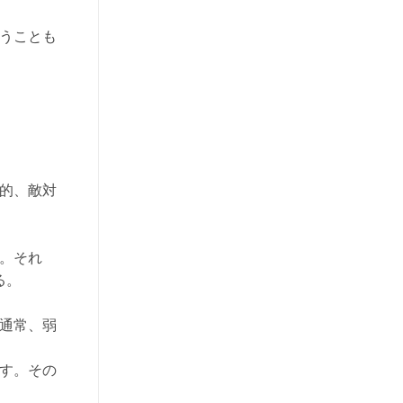
まうことも
争的、敵対
る。それ
る。
、通常、弱
出す。その