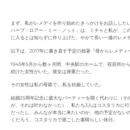
まず、私がレメディを作り始めたきっかけをお話しした
ハーブ・ロアー・ミー・ノット」は、ミチャと私が、こ
に入るとは知らずに作り上げた、やがて長い一連のレメ
以下は、2017年に書き直す予定の拙著『母からレメデ
1945年5月から数ヶ月間、中央駅のホームで、収容所か
続けた女性がいた。彼女は身重だった。
その女性は私の母親で......私を妊娠していた。
結婚25周年記念に盛大なパーティーを開く代わりに（そ
が、それは叶わなかった）、私たち3人はコスタリカに
だったし、みんなが本当に来たいのか、他の予定がない
くだろう。コスタリカで過ごした素晴らしい休日。