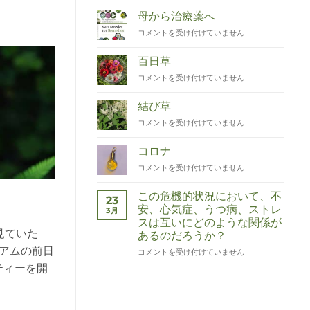
母から治療薬へ
Van
コメントを受け付けていません
Moeder
tot
百日草
Remedies
Zinnia
コメントを受け付けていません
は
は
結び草
Duizendknoop
コメントを受け付けていません
は
コロナ
Corona
コメントを受け付けていません
は
この危機的状況において、不
23
安、心気症、うつ病、ストレ
3月
スは互いにどのような関係が
見ていた
あるのだろうか？
アムの前日
Wat
コメントを受け付けていません
hebben
ティーを開
angst,
hypochondrie,
depressies