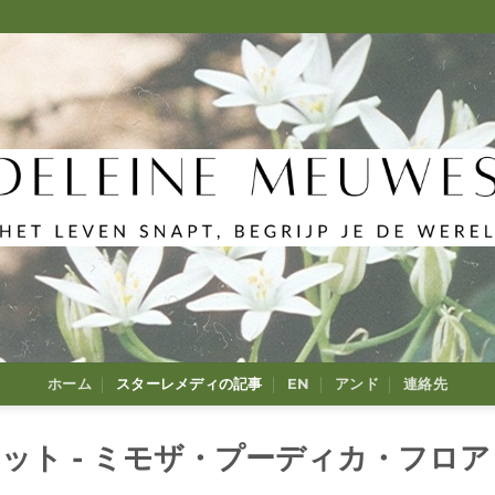
ホーム
スターレメディの記事
EN
アンド
連絡先
ット - ミモザ・プーディカ・フロア