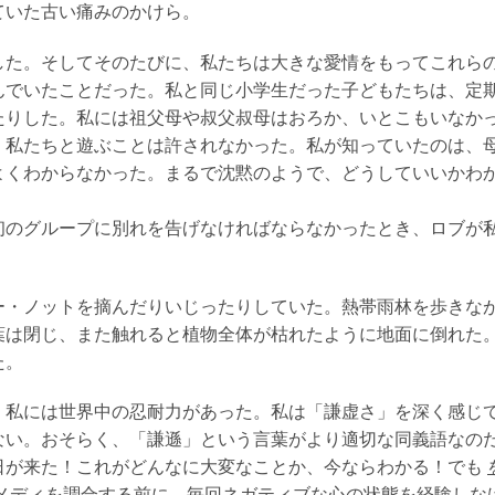
ていた古い痛みのかけら。
した。そしてそのたびに、私たちは大きな愛情をもってこれら
んでいたことだった。私と同じ小学生だった子どもたちは、定
たりした。私には祖父母や叔父叔母はおろか、いとこもいなか
、私たちと遊ぶことは許されなかった。私が知っていたのは、
よくわからなかった。まるで沈黙のようで、どうしていいかわ
初のグループに別れを告げなければならなかったとき、ロブが
ー・ノットを摘んだりいじったりしていた。熱帯雨林を歩きな
葉は閉じ、また触れると植物全体が枯れたように地面に倒れた
た。
、私には世界中の忍耐力があった。私は「謙虚さ」を深く感じ
ない。おそらく、「謙遜」という言葉がより適切な同義語なの
日が来た！これがどんなに大変なことか、今ならわかる！でも
メディを調合する前に、毎回ネガティブな心の状態を経験しな