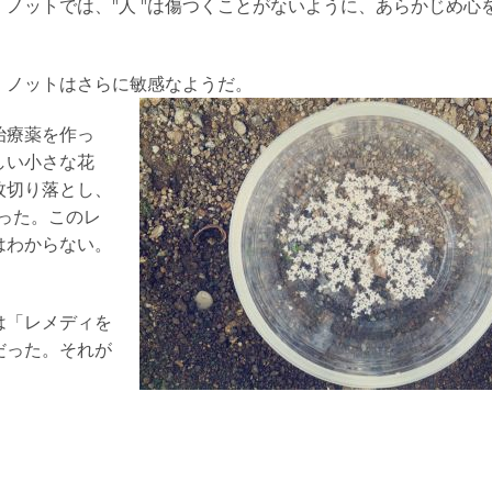
ノットでは、"人 "は傷つくことがないように、あらかじめ心
。
・ノットはさらに敏感なようだ。
治療薬を作っ
しい小さな花
枚切り落とし、
った。このレ
はわからない。
は「レメディを
だった。それが