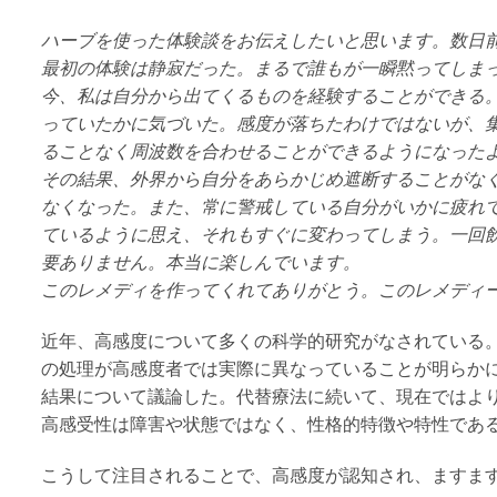
ハーブを使った体験談をお伝えしたいと思います。数日
最初の体験は静寂だった。まるで誰もが一瞬黙ってしま
今、私は自分から出てくるものを経験することができる
っていたかに気づいた。感度が落ちたわけではないが、
ることなく周波数を合わせることができるようになった
その結果、外界から自分をあらかじめ遮断することがな
なくなった。また、常に警戒している自分がいかに疲れ
ているように思え、それもすぐに変わってしまう。一回
要ありません。本当に楽しんでいます。
このレメディを作ってくれてありがとう。このレメディ
近年、高感度について多くの科学的研究がなされている
の処理が高感度者では実際に異なっていることが明らか
結果について議論した。代替療法に続いて、現在ではよ
高感受性は障害や状態ではなく、性格的特徴や特性である
こうして注目されることで、高感度が認知され、ますま