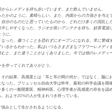
前からレメディを持ち歩いています。まだ飲んでいません。
ったかのように。素晴らしい。また、内面からの力強さを与え
。自分のものだと思っていたものから、どれだけ多くの混乱し
集中しやすくなった。ラジオが良いアンテナを持ち、妨害電波
ように。
くなった。傷つくことを恐れずにオープンになれる。常に警戒
ているかもわかった。私はいつもさまざまなフラワーレメディ
飲むと、また違うことがよくありました。今では他のレメディ
ーを作ってくれてありがとう。
。その結果、高感度とは「耳と耳の間の何か」ではなく、脳に
になった。ブリュッセル自由大学は昨年、最初の科学会議を開
り多くの一般開業医、精神科医、心理学者が高感度の存在を認
。およそ20%の人が生まれつき持っている。
す強みとして生かされるようになる。