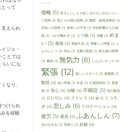
にとって
侵略
(5)
恐ろしいことが起こるかもしれないとい
う恐怖
(3)
死とその後の恐怖
(3)
幽霊・妖怪恐怖症
(3)
、支えられ
未知への恐怖
(3)
将来への不安
(3)
外的影響からの保
めま
うつ病
(4)
護
(3)
つかず離れず
(3)
深憂
(3)
い
(5)
孤独
(4)
受験不安
(3)
興奮した呼吸
(3)
し
ルイジェ・
んけいしつ
(3)
痒み
(3)
左膝の愁訴
(3)
前立腺の痙攣
いことでは
無気力
(8)
(3)
瘢痕
(3)
しんけいチック
(3)
くらいにな
緊張
(12)
新しいスタート
(3)
新職業
(3)
動揺
(4)
浅い呼吸
(3)
年金
(3)
広場恐怖症
(3)
思春
すくなり、
不眠症
(5)
安心
(4)
分離
(4)
期
(3)
顎の緊張
ロレロレ
(4)
ストレス
(4)
くつろ
(3)
歯
(3)
悲しみ
(6)
傷つけられ
ぎ
(4)
リロケーション
(4)
痛みを経験
ふあんしん
(7)
疲労
(5)
退屈
(4)
妊娠
(4)
目のかすみ
(3)
耳鳴り
(3)