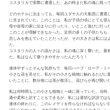
コスタリカで実際に遭遇した、あの時まだ私の魂に残っ
どのホテルに泊まっても、毎回ユダヤ人の大集団に遭遇
に含まれていた。このことは、私が子供の頃にとても望
母や叔母の家に泊まりに行ったり、いとこと遊びに行っ
このことが理解できなかった。近所の多くの子供たちも
悲しみを抱えていたことだったが、その大きさは私には
た。
コスタリカの人々の温かさは、私の魂に深く響いた。最
た。私はなんて傷つきやすかったんだろう！
連休中ずっとそんな気持ちで、毎日ハーブ・ローア・ミ
小さな花を見せた。私がその小さな植物に触れるたびに
いたことに、数分後には茎が復活し、花びらが再び開い
私は何時間もこの小さな植物と一緒に座っていた。当時
遜や柔和と訳すこともできるが、私には適切な訳語では
連休の終わりに、このレメディを作らなければならない
ばならなかった。
それ以外にはありえない！つまり、レ