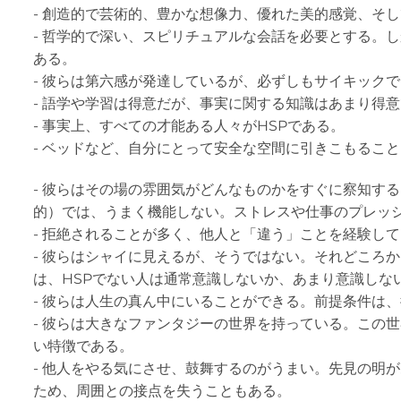
- 創造的で芸術的、豊かな想像力、優れた美的感覚、そ
- 哲学的で深い、スピリチュアルな会話を必要とする。
ある。
- 彼らは第六感が発達しているが、必ずしもサイキック
- 語学や学習は得意だが、事実に関する知識はあまり得
- 事実上、すべての才能ある人々がHSPである。
- ベッドなど、自分にとって安全な空間に引きこもるこ
- 彼らはその場の雰囲気がどんなものかをすぐに察知す
的）では、うまく機能しない。ストレスや仕事のプレッ
- 拒絶されることが多く、他人と「違う」ことを経験し
- 彼らはシャイに見えるが、そうではない。それどころ
は、HSPでない人は通常意識しないか、あまり意識しな
- 彼らは人生の真ん中にいることができる。前提条件は
- 彼らは大きなファンタジーの世界を持っている。この
い特徴である。
- 他人をやる気にさせ、鼓舞するのがうまい。先見の明
ため、周囲との接点を失うこともある。