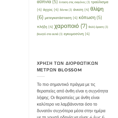
αϋπνία
(5)
τραύλισμα
ένταση στις σιαγόνες
(3)
θλίψη
(4)
άγχος
(4)
άνεση
(4)
δόντια
(3)
(6)
κόπωση
(5)
μετεγκατάσταση
(4)
χαροποιό
(7)
πλήξη
(4)
θολή όραση
(3)
εγκυμοσύνη
(4)
βουητό στα αυτιά
(3)
ΧΡΉΣΗ ΤΩΝ ΔΙΟΡΘΩΤΙΚΏΝ
ΜΈΤΡΩΝ BLOSSOM
Το πιο σημαντικό πράγμα με τις
θεραπείες από άνθη είναι η συχνότητα
λήψης. Οι θεραπείες με άνθη είναι
καλύτερο να λαμβάνονται όσο το
δυνατόν συχνότερα μέσα στην ημέρα
με τη χρυσή οδηγία να είναι: 4 έως 6