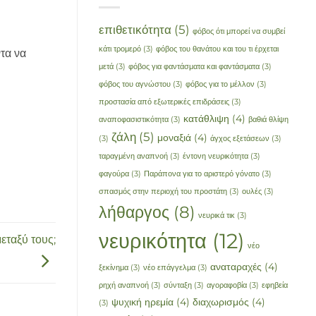
επιθετικότητα
(5)
φόβος ότι μπορεί να συμβεί
κάτι τρομερό
(3)
φόβος του θανάτου και του τι έρχεται
τα να
μετά
(3)
φόβος για φαντάσματα και φαντάσματα
(3)
φόβος του αγνώστου
(3)
φόβος για το μέλλον
(3)
προστασία από εξωτερικές επιδράσεις
(3)
κατάθλιψη
(4)
αναποφασιστικότητα
(3)
βαθιά θλίψη
ζάλη
(5)
μοναξιά
(4)
(3)
άγχος εξετάσεων
(3)
ταραγμένη αναπνοή
(3)
έντονη νευρικότητα
(3)
φαγούρα
(3)
Παράπονα για το αριστερό γόνατο
(3)
σπασμός στην περιοχή του προστάτη
(3)
ουλές
(3)
λήθαργος
(8)
νευρικά τικ
(3)
νευρικότητα
(12)
εταξύ τους;
νέο
αναταραχές
(4)
ξεκίνημα
(3)
νέο επάγγελμα
(3)
ρηχή αναπνοή
(3)
σύνταξη
(3)
αγοραφοβία
(3)
εφηβεία
ψυχική ηρεμία
(4)
διαχωρισμός
(4)
(3)