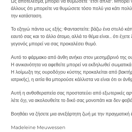
Ως αποτέλεσμα, μπορεί να θυμώσετε "έτσι απλά". Μπορεί 
άλλους ότι μπορείτε να θυμώσετε τόσο πολύ για κάτι πολύ
την κατάσταση.
Το εξηγώ πάντα ως εξής: Φανταστείτε: βάζω ένα στυλό κάπου
εαυτό σας και το άλλο άτομο, αλλά το θέμα είναι... ότι έχ
γεγονός μπορεί να σας προκαλέσει θυμό.
Αυτό το φάρμακο από άνθη ανήκει στον μεσημβρινό της ο
Η ανικανότητα να αφεθείτε μπορεί να εκδηλωθεί σωματικά
Η λοίμωξη της ουροδόχου κύστης προκαλείται από βακτήρια
ιατρικής), η αιτία θα μπορούσε κάλλιστα να είναι ότι οι 
Αυτή η ανθοθεραπεία σας προστατεύει από εξωτερικές αρνη
λέτε όχι, να ακολουθείτε το δικό σας μονοπάτι και δεν φο
Βοηθάει να ζήσετε μια ανεξάρτητη ζωή με την πραγματική 
Madeleine Meuwessen