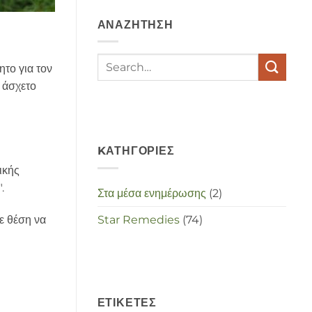
depressies
en
ΑΝΑΖΉΤΗΣΗ
stress
met
elkaar
te
ητο για τον
maken
in
, άσχετο
deze
crisistijd?
KΑΤΗΓΟΡΊΕΣ
ικής
.
Στα μέσα ενημέρωσης
(2)
Star Remedies
(74)
ε θέση να
ΕΤΙΚΈΤΕΣ