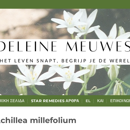
ΧΙΚΉ ΣΕΛΊΔΑ
STAR REMEDIES ΆΡΘΡΑ
EL
ΚΑΙ
ΕΠΙΚΟΙΝΩ
Achillea millefolium