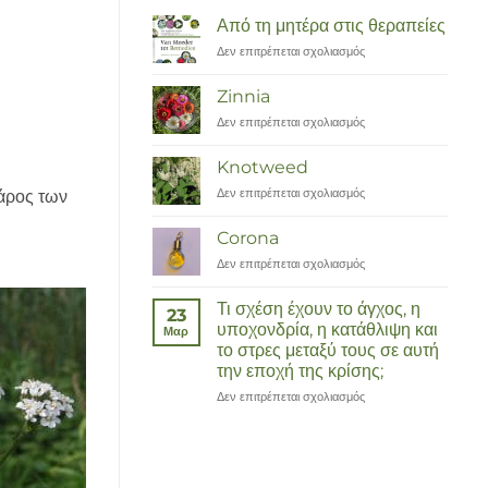
Από τη μητέρα στις θεραπείες
Δεν επιτρέπεται σχολιασμός
στο
Van
Moeder
Zinnia
tot
Δεν επιτρέπεται σχολιασμός
στο
Remedies
Zinnia
Knotweed
Δεν επιτρέπεται σχολιασμός
στο
βάρος των
Duizendknoop
Corona
Δεν επιτρέπεται σχολιασμός
στο
Corona
Τι σχέση έχουν το άγχος, η
23
υποχονδρία, η κατάθλιψη και
Μαρ
το στρες μεταξύ τους σε αυτή
την εποχή της κρίσης;
Δεν επιτρέπεται σχολιασμός
στο
Wat
hebben
angst,
hypochondrie,