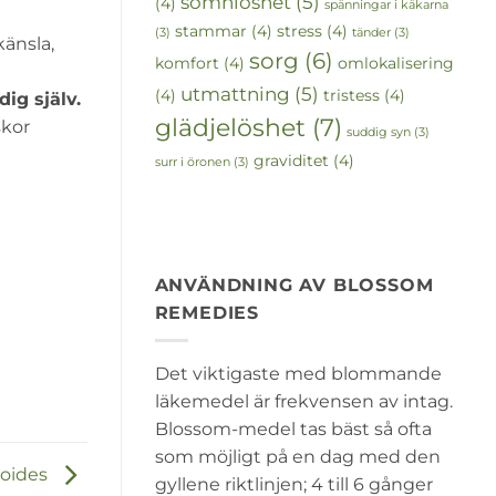
sömnlöshet
(5)
(4)
spänningar i käkarna
stammar
(4)
stress
(4)
(3)
tänder
(3)
änsla,
sorg
(6)
komfort
(4)
omlokalisering
utmattning
(5)
(4)
tristess
(4)
ig själv.
glädjelöshet
(7)
skor
suddig syn
(3)
graviditet
(4)
surr i öronen
(3)
ANVÄNDNING AV BLOSSOM
REMEDIES
Det viktigaste med blommande
läkemedel är frekvensen av intag.
Blossom-medel tas bäst så ofta
som möjligt på en dag med den
toides
gyllene riktlinjen; 4 till 6 gånger