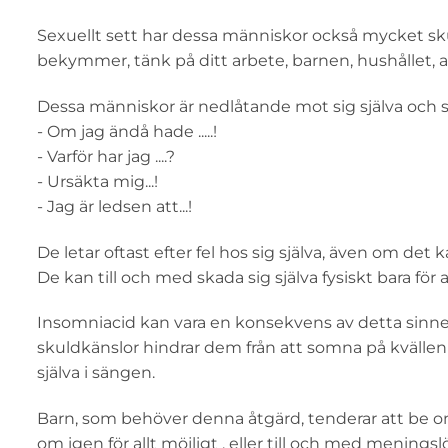
Sexuellt sett har dessa människor också mycket sk
bekymmer, tänk på ditt arbete, barnen, hushållet, alla
Dessa människor är nedlåtande mot sig själva och str
- Om jag ändå hade .....!
- Varför har jag ....?
- Ursäkta mig...!
- Jag är ledsen att...!
De letar oftast efter fel hos sig själva, även om de
De kan till och med skada sig själva fysiskt bara för
Insomniac
id kan vara en konsekvens av detta sinne
skuldkänslor hindrar dem från att somna på kvällen 
själva i sängen.
Barn, som behöver denna åtgärd, tenderar att be 
om igen för allt möjligt , eller till och med meningsl