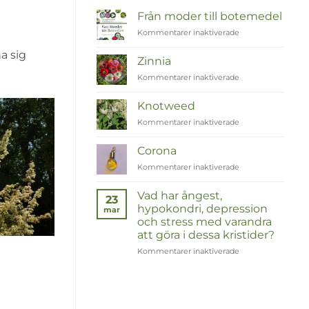
Från moder till botemedel
Kommentarer inaktiverade
för
Van
na sig
Moeder
Zinnia
tot
Kommentarer inaktiverade
för
Remedies
Zinnia
Knotweed
Kommentarer inaktiverade
för
Duizendknoop
Corona
Kommentarer inaktiverade
för
Corona
Vad har ångest,
23
hypokondri, depression
mar
och stress med varandra
att göra i dessa kristider?
Kommentarer inaktiverade
för
Wat
hebben
angst,
hypochondrie,