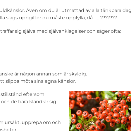
uldkänslor. Även om du är utmattad av alla tänkbara dag
 slags uppgifter du måste uppfylla, då.........???????
affar sig själva med självanklagelser och säger ofta:
t kanske är någon annan som är skyldig.
 att slippa möta sina egna känslor.
stillstånd eftersom
och de bara klandrar sig
om ursäkt, upprepa om och
ösheter.