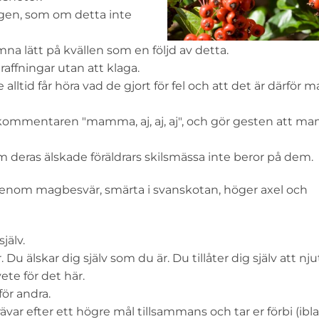
" igen, som om detta inte
na lätt på kvällen som en följd av detta.
raffningar utan att klaga.
alltid får höra vad de gjort för fel och att det är därfö
kommentaren "mamma, aj, aj, aj", och gör gesten att 
 om deras älskade föräldrars skilsmässa inte beror på dem.
g genom magbesvär, smärta i svanskotan, höger axel och
jälv.
. Du älskar dig själv som du är. Du tillåter dig själv att nj
ete för det här.
för andra.
r efter ett högre mål tillsammans och tar er förbi (iblan