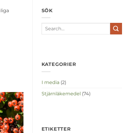
depressies
en
SÖK
liga
stress
met
elkaar
te
maken
in
deze
crisistijd?
KATEGORIER
I media
(2)
Stjärnläkemedel
(74)
ETIKETTER