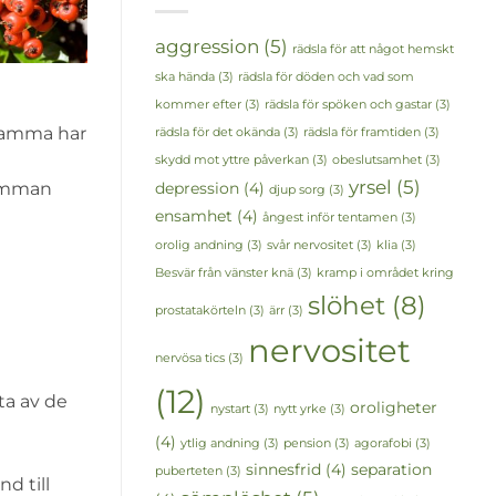
aggression
(5)
rädsla för att något hemskt
ska hända
(3)
rädsla för döden och vad som
kommer efter
(3)
rädsla för spöken och gastar
(3)
r mamma har
rädsla för det okända
(3)
rädsla för framtiden
(3)
skydd mot yttre påverkan
(3)
obeslutsamhet
(3)
yrsel
(5)
mamman
depression
(4)
djup sorg
(3)
ensamhet
(4)
ångest inför tentamen
(3)
orolig andning
(3)
svår nervositet
(3)
klia
(3)
Besvär från vänster knä
(3)
kramp i området kring
slöhet
(8)
prostatakörteln
(3)
ärr
(3)
nervositet
nervösa tics
(3)
(12)
uta av de
oroligheter
nystart
(3)
nytt yrke
(3)
(4)
ytlig andning
(3)
pension
(3)
agorafobi
(3)
sinnesfrid
(4)
separation
puberteten
(3)
d till