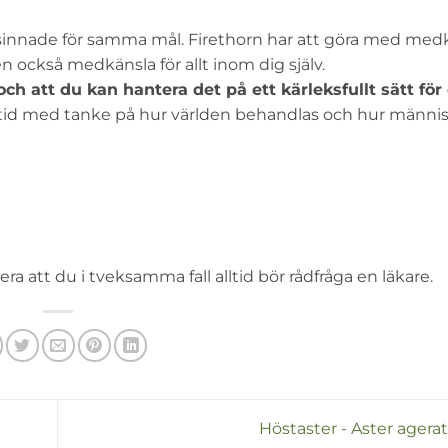
asinnade för samma mål. Firethorn har att göra med medk
 också medkänsla för allt inom dig själv.
h att du kan hantera det på ett kärleksfullt sätt för d
r tid med tanke på hur världen behandlas och hur männi
 att du i tveksamma fall alltid bör rådfråga en läkare.
Höstaster - Aster agera