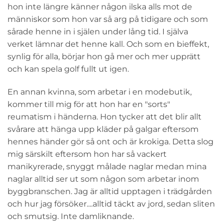
hon inte längre känner någon ilska alls mot de
människor som hon var så arg på tidigare och som
sårade henne in i själen under lång tid. I själva
verket lämnar det henne kall. Och som en bieffekt,
synlig för alla, börjar hon gå mer och mer upprätt
och kan spela golf fullt ut igen.
En annan kvinna, som arbetar i en modebutik,
kommer till mig för att hon har en "sorts"
reumatism i händerna. Hon tycker att det blir allt
svårare att hänga upp kläder på galgar eftersom
hennes händer gör så ont och är krokiga. Detta slog
mig särskilt eftersom hon har så vackert
manikyrerade, snyggt målade naglar medan mina
naglar alltid ser ut som någon som arbetar inom
byggbranschen. Jag är alltid upptagen i trädgården
och hur jag försöker....alltid täckt av jord, sedan sliten
och smutsig. Inte damliknande.