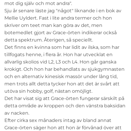
mot dig själv och mot andra".
Sju år senare läste jag "något" liknande i en bok av
Mellie Uyldert. Fast i lite andra termer och hon
skriver om teet man kan göra av det, men
botemedlet gjort av Grace-örten indikerar också
detta spektrum. Återigen, så speciellt.
Det finns en kvinna som har lidit av ilska, som har
tillfogats henne, i flera år. Hon har utvecklat en
allvarlig skolios vid L2, L3 och L4. Hon går ganska
krokigt. Och hon har behandlats av sjukgymnasten
och en alternativ kinesisk massör under lång tid,
men trots allt detta tycker hon att det är svårt att
utöva sin hobby, golf, nästan omöjligt.
Det har visat sig att Grace-örten fungerar särskilt på
detta område av kroppen och den vänstra baksidan
av nacken.
Efter cirka sex månaders intag av bland annat
Grace-örten säger hon att hon är förvånad över att