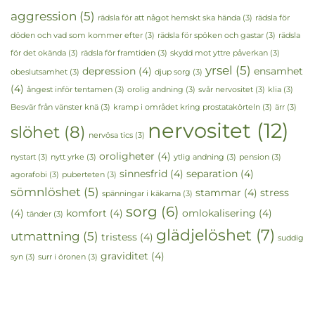
aggression
(5)
rädsla för att något hemskt ska hända
(3)
rädsla för
döden och vad som kommer efter
(3)
rädsla för spöken och gastar
(3)
rädsla
för det okända
(3)
rädsla för framtiden
(3)
skydd mot yttre påverkan
(3)
yrsel
(5)
depression
(4)
ensamhet
obeslutsamhet
(3)
djup sorg
(3)
(4)
ångest inför tentamen
(3)
orolig andning
(3)
svår nervositet
(3)
klia
(3)
Besvär från vänster knä
(3)
kramp i området kring prostatakörteln
(3)
ärr
(3)
nervositet
(12)
slöhet
(8)
nervösa tics
(3)
oroligheter
(4)
nystart
(3)
nytt yrke
(3)
ytlig andning
(3)
pension
(3)
sinnesfrid
(4)
separation
(4)
agorafobi
(3)
puberteten
(3)
sömnlöshet
(5)
stammar
(4)
stress
spänningar i käkarna
(3)
sorg
(6)
(4)
komfort
(4)
omlokalisering
(4)
tänder
(3)
glädjelöshet
(7)
utmattning
(5)
tristess
(4)
suddig
graviditet
(4)
syn
(3)
surr i öronen
(3)