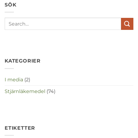
SÖK
stress
met
elkaar
te
maken
in
deze
crisistijd?
KATEGORIER
I media
(2)
Stjärnläkemedel
(74)
ETIKETTER