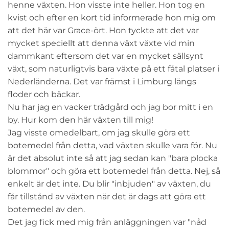
henne växten. Hon visste inte heller. Hon tog en
kvist och efter en kort tid informerade hon mig om
att det här var Grace-ört. Hon tyckte att det var
mycket speciellt att denna växt växte vid min
dammkant eftersom det var en mycket sällsynt
växt, som naturligtvis bara växte på ett fåtal platser i
Nederländerna. Det var främst i Limburg längs
floder och bäckar.
Nu har jag en vacker trädgård och jag bor mitt i en
by. Hur kom den här växten till mig!
Jag visste omedelbart, om jag skulle göra ett
botemedel från detta, vad växten skulle vara för. Nu
är det absolut inte så att jag sedan kan "bara plocka
blommor" och göra ett botemedel från detta. Nej, så
enkelt är det inte. Du blir "inbjuden" av växten, du
får tillstånd av växten när det är dags att göra ett
botemedel av den.
Det jag fick med mig från anläggningen var "nåd