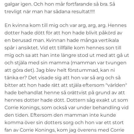
galgar igen. Och hon mår fortfarande så bra. Så
trevligt när man har sådana resultat!!!!
En kvinna kom till mig och var arg, arg, arg. Hennes
dotter hade dött för att hon hade blivit påkörd av
en berusad man. Kvinnan hade många vertikala
spår i ansiktet. Vid ett tillfälle kom hennes son till
mig och sa att han inte längre stod ut med att gå ut
och stjäla med sin mamma (mamman var tvungen
att göra det). Jag blev helt förstummad, kan ni
tänka er? Det visade sig att hon var så arg och så
bitter att hon hade rätt att stjäla eftersom "världen"
hade behandlat henne så orättvist på grund av att
hennes dotter hade dött. Dottern såg exakt ut som
Corrie Konings, som också var under behandling vid
den tiden. Eftersom den mamman inte kunde
komma över sin dotters sorg och hon var ett stort
fan av Corrie Konings, kom jag överens med Corrie