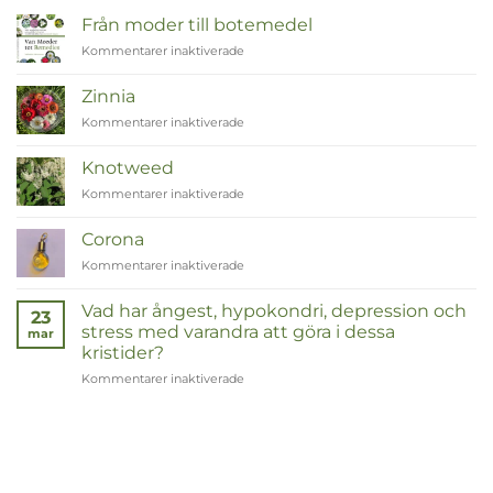
Från moder till botemedel
Kommentarer inaktiverade
för
Van
Moeder
Zinnia
tot
Kommentarer inaktiverade
för
Remedies
Zinnia
Knotweed
Kommentarer inaktiverade
för
Duizendknoop
Corona
Kommentarer inaktiverade
för
Corona
Vad har ångest, hypokondri, depression och
23
stress med varandra att göra i dessa
mar
kristider?
Kommentarer inaktiverade
för
Wat
hebben
angst,
hypochondrie,
depressies
en