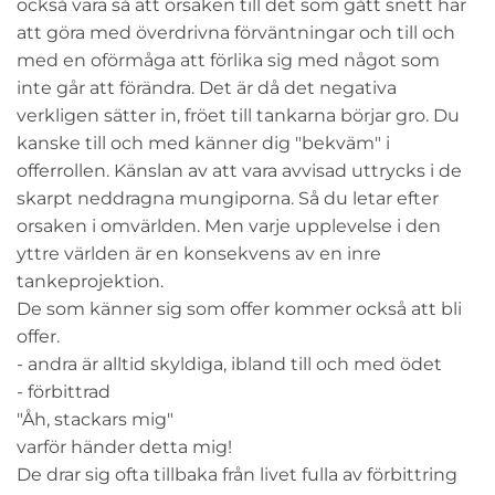
också vara så att orsaken till det som gått snett har
att göra med överdrivna förväntningar och till och
med en oförmåga att förlika sig med något som
inte går att förändra. Det är då det negativa
verkligen sätter in, fröet till tankarna börjar gro. Du
kanske till och med känner dig "bekväm" i
offerrollen. Känslan av att vara avvisad uttrycks i de
skarpt neddragna mungiporna. Så du letar efter
orsaken i omvärlden. Men varje upplevelse i den
yttre världen är en konsekvens av en inre
tankeprojektion.
De som känner sig som offer kommer också att bli
offer.
- andra är alltid skyldiga, ibland till och med ödet
- förbittrad
"Åh, stackars mig"
varför händer detta mig!
De drar sig ofta tillbaka från livet fulla av förbittring