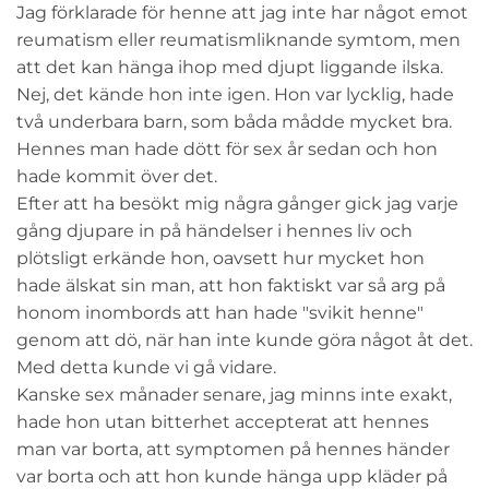
Jag förklarade för henne att jag inte har något emot
reumatism eller reumatismliknande symtom, men
att det kan hänga ihop med djupt liggande ilska.
Nej, det kände hon inte igen. Hon var lycklig, hade
två underbara barn, som båda mådde mycket bra.
Hennes man hade dött för sex år sedan och hon
hade kommit över det.
Efter att ha besökt mig några gånger gick jag varje
gång djupare in på händelser i hennes liv och
plötsligt erkände hon, oavsett hur mycket hon
hade älskat sin man, att hon faktiskt var så arg på
honom inombords att han hade "svikit henne"
genom att dö, när han inte kunde göra något åt det.
Med detta kunde vi gå vidare.
Kanske sex månader senare, jag minns inte exakt,
hade hon utan bitterhet accepterat att hennes
man var borta, att symptomen på hennes händer
var borta och att hon kunde hänga upp kläder på