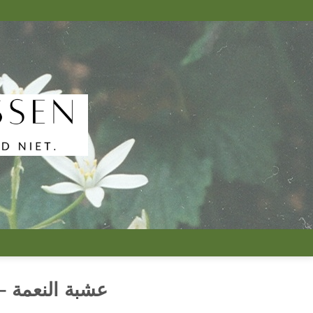
تخطي
للمحتوى
عشبة النعمة – atiola officinalis