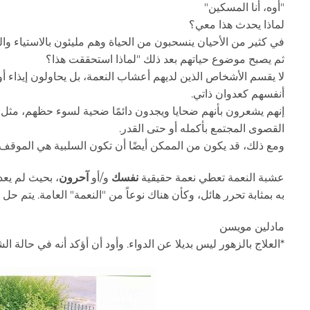
"أوه، أنا المسكين"
لماذا يحدث هذا معي؟
في كثير من الأحيان ينسحبون من الحياة وهم مليئون بالاستياء وال
ثم يصبح موضوع حياتهم بعد ذلك "لماذا استحققت هذا؟
لا يقسم الأشخاص الذين لديهم أعشاب النعمة، بل يحاولون إيذاء أ
أنفسهم كعدوان ذاتي.
إنهم يشعرون بأنهم ضحايا ويجدون دائمًا ضحية لسوء حظهم، مثل وا
القصوى المجتمع بأكمله أو حتى القدر.
ومع ذلك، قد يكون من الممكن أيضًا أن تكون السلبية هي الموقف 
عشبة النعمة تعطي نعمة حقيقية
نفسك
و/أو
آحرون
، بحيث لم يعد
به بمثابة تحرر هائل، وكأن هناك نوعاً من "النعمة" العامة. يت
مادلين مويسن
*العلاج بالزهور ليس بديلا عن الدواء. وأود أن أؤكد أنه في حالة ا