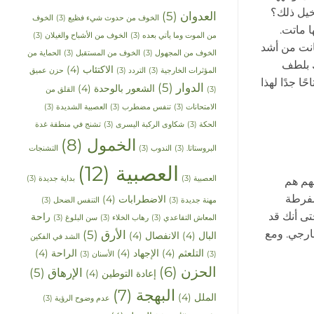
خيل ذلك؟
العدوان
(5)
الخوف من حدوث شيء فظيع
(3)
الخوف
ا ماتت.
من الموت وما يأتي بعده
(3)
الخوف من الأشباح والغيلان
(3)
كانت من أشد
الخوف من المجهول
(3)
الخوف من المستقبل
(3)
الحماية من
ك بلطف
الاكتئاب
(4)
المؤثرات الخارجية
(3)
التردد
(3)
حزن عميق
ًا جدًا لهذا
الدوار
(5)
الشعور بالوحدة
(4)
(3)
القلق من
الامتحانات
(3)
تنفس مضطرب
(3)
العصبية الشديدة
(3)
الحكة
(3)
شكاوى الركبة اليسرى
(3)
تشنج في منطقة غدة
الخمول
(8)
البروستاتا.
(3)
الندوب
(3)
التشنجات
العصبية
(12)
العصبية
(3)
بداية جديدة
(3)
نهم هم
مفرطة
الاضطرابات
(4)
مهنة جديدة
(3)
التنفس الضحل
(3)
تى أنك قد
راحة
المعاش التقاعدي
(3)
رهاب الخلاء
(3)
سن البلوغ
(3)
ارجي. ومع
الأرق
(5)
البال
(4)
الانفصال
(4)
الشد في الفكين
التلعثم
(4)
الإجهاد
(4)
الراحة
(4)
(3)
الأسنان
(3)
الحزن
(6)
الإرهاق
(5)
إعادة التوطين
(4)
البهجة
(7)
الملل
(4)
عدم وضوح الرؤية
(3)