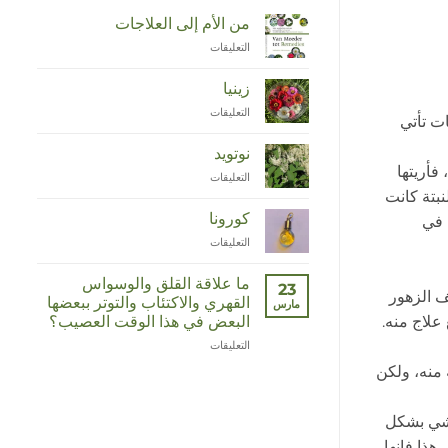
من الأم إلى العلاجات
التعليقات
على
Van
Moeder
زينيا
tot
التعليقات
على
Remedies
ت تأتي
Zinnia
مغلقة
مغلقة
نوتويد
فأريتها
التعليقات
على
Duizendknoop
نبتة كانت
مغلقة
كورونا
 في
التعليقات
على
Corona
مغلقة
ما علاقة القلق والوسواس
23
ف الزهور
القهري والاكتئاب والتوتر ببعضها
مارس
البعض في هذا الوقت العصيب؟
علاج منه.
التعليقات
على
Wat
 منه، ولكن
hebben
angst,
hypochondrie,
تمشي بشكل
depressies
هذا فإنها
en