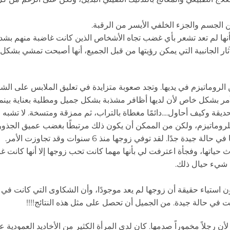
الجسم والجزء الخلفي الأيسر من الرقبة.
بأنها لم تعد تشعر بأي غضب تجاه الأشخاص الذين كانت غاضبة منهم بشدة
لآثار الجانبية التي يمكن رؤيتها من قبل الجميع، أنها أصبحت تمشي بشكل 
ن الروماتيزم في يديها. وتجد صعوبة متزايدة في تعليق الملابس على الش
الأمر بشكل خاص لأن لديها أظافر مشذبة بشكل جميل ومطلية بعناية بينما
ديقة وكيف أحاول....دائمًا مغطاة بالتراب، ثم ممزقة ومتسخة. لا تشبه ا
لروماتيزم، ولكن من الممكن أن يكون ذلك مرتبطًا بغضب عميق الجذور. 
ا. لقد توفي زوجها منذ 6 سنوات وقد تجاوزت الأمر.
ياتها، وفجأة اعترفت لي بأنها مهما كانت تحب زوجها إلا أنها كانت غا
ل شيء حيال ذلك.
ن استياء حقيقة أن زوجها لم يعد موجودًا، وأن الشكاوى التي كانت في ي
 في حالة جيدة. من الجميل أن تحصل على مثل هذه النتائج!!!!
أن رجلاً مخموراً صدمها. كان لدى المرأة الكثير من الأخاديد العمودية ع