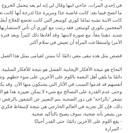
في إحدى المرات، جاءني ابنها وقال لي إنه لم يعد يتحمل الخروج 
ما اتضح فيما بعد: كانت غاضبة جدًا ومريرة جدًا لدرجة أنها كانت ت
كانت الابنة تشبه تمامًا كوري كونينغز التي كانت تخضع للعلاج أيض
المعجبين بكوري كونينغز، فقد رتبت مع كوري أن تأتي لاستشارتها 
شديد. ذهبتا معاً، مع صورة لابنتها. وقد أفادها ذلك كثيراً. وبعد فتر
الأمر) واستطاعت المرأة أن تعيش في سلام أكثر.
قصص مثل هذه تبقى معي دائمًا. أنا ممتن لقيامى بمثل هذا العمل 
النجاح هو نتيجة الأفكار الإيجابية. الفشل هو نتيجة للأفكار السلبية.
دائمًا ما يلقي أهل النعمة باللوم على الآخرين على سوء حظهم. و
أنفسهم قد قدموا السبب في الآثار التي يشتكون منها الآن. وقد
وحتى عدم القدرة على التصالح مع شيء لا يمكن تغييره. هذا هو الو
تشعر "بالراحة" في دور الضحية. يتم التعبير عن الشعور بالرفض
ذلك، فإن كل تجربة في العالم الخارجي هي نتيجة لإسقاط فكري د
من يشعر بأنه ضحية، سوف يصبح بالتأكيد ضحية.
- يقع اللوم على الآخرين دائمًا، حتى القدر أحيانًا
- المرارة