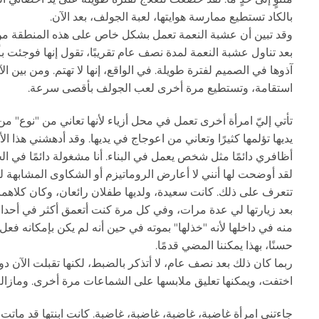
بالكاد تستطيع ممارسة هوايتها، لعبة الجولف، بعد الآن.
وقد تبين أن عشبة النعمة تعمل بشكل خاص على هذه المنطقة من 
بعد تناول عشبة النعمة لمدة نصف عام تقريبًا، تقول إنها فوجئت 
آذوها في الصميم لفترة طويلة. في الواقع، إنها لا تهتم. ومن بين ا
استقامة، وتستطيع مرة أخرى لعب الجولف بأقصى سرعة.
تأتي إليّ امرأة أخرى تعمل في محل أزياء لأنها تعاني من "نوع" م
يديها تؤلمها كثيرًا وتعاني من اعوجاج في يديها. وقد أدهشني هذا 
أظافري دائمًا مثل شخص يعمل في البناء. أنا مشغولة دائمًا في الح
لقد أوضحت لها أنني لا أعارض الروماتيزم أو الشكاوى المشابهة ل
تتعرف على ذلك. كانت سعيدة، ولديها طفلان رائعان، وكان كلاهما في حالة جيدة جدً
بعد زيارتها لي عدة مرات، وفي كل مرة كنت أتعمق أكثر في أحداث ح
منه في داخلها لأنه "خذلها" بموته في حين أنه لم يكن بإمكانه فع
حسنًا، بهذا يمكننا المضي قدمًا.
ربما كان ذلك بعد نصف عام، لا أتذكر بالضبط، لكنها تقبلت الآن دو
اختفت، ويمكنها تعليق ملابسها على الشماعات مرة أخرى. ومازالت
جاءتني امرأة غاضبة، غاضبة، غاضبة، غاضبة. كانت ابنتها قد ماتت ل