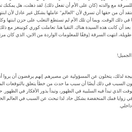
للسرقة مع والدته (كان على الأم أن تفعل ذلك). لقد ذهلت، هل يمكنك ت
عتقد أن من حقها أن تسرق لأن "العالم" عاملها بشكل غير عادل لأن ابنته
ًا في ذلك الوقت. وبما أن تلك الأم لم تستطع التغلب على حزن ابنتها و
بعد أن كانت هذه السيدة هناك. التقيا هنا. تعاملت كوري كونينغز مع ذل
ة طويلة، انتهت السرقة (وفقًا للمعلومات الواردة من الابن، الذي كان مرتاح
الجميل!
نتيجة لذلك، يتخلون عن المسؤولية عن مصيرهم. إنهم يرفضون أن يروا أ
 يكون السبب في ذلك أيضًا أن سبب ما حدث من خطأ يتعلق بالتوقعات ال
قت الذي تبدأ فيه السلبية في الظهور، وتبدأ بذور الأفكار في الظهور. ح
 في زوايا فمك المنخفضة بشكل حاد. لذا تبحث عن السبب في العالم الخ
اخلي.