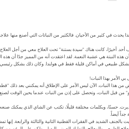
 يحدث في كثير من الأحيان. فالكثير من النباتات التي أصنع منها علاجا
حد. أخيرًا، كانت هناك "سيدة بستنة" تحت العلاج معي من أجل العلاج، 
ن هذه النبتة هي عشبة النعمة. لقد اعتقدت أنه من المميز جدًا أن هذه ال
تنمو بشكل طبيعي في أماكن قليلة فقط في هولندا. وكان ذلك بشكل رئيسي
 الأمر بهذا النبات!
 من هذا النبات. الآن ليس الأمر على الإطلاق أنه يمكنني بعد ذلك "قط
و" من قبل النبات، وتحصل على إذن من النبات عندما يحين الوقت لصنع 
يرت. حسنًا، وبكلمات مختلفة قليلًا، تكتب عن الشاي الذي يمكنك صنعه
اً أيضاً.
بالجنف الشديد في الفقرات القطنية الثانية والثالثة والرابعة. إنها 
علاج الطبيعي والمعالج بالتدليك الصيني البديل، ولكن على الرغم من كل 