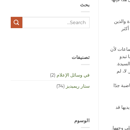
بحث
stress
met
elkaar
te
 والذين
maken
أكثر
in
deze
crisistijd?
مغلقة
ماعات لأن
 تبدو
تصنيفات
لسيدة.
لا، لم
في وسائل الإعلام
(2)
ضبة جدًا
ستار ريميديز
(74)
ديها قد
الوسوم
لى وجهها.