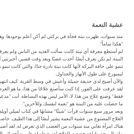
عشبة النعمة
منذ سنوات، ظهرت نبتة فجأة في بركتي لم أكن أعلم بوجودها. وهذا
"هكذا تماماً".
لم أستطع معرفة أي نبتة كانت. سألت العديد من الناس ولم يعرف أ
النبتة. لم تكن تعرف أيضًا. أخذت غصنًا وبعد وقت قصير، أخبرتني أ
تنمو على حافة البركة لأنها كانت نبتة نادرة جدًا، والتي كانت 
ليمبورغ على طول الأنهار والجداول.
والآن أصبح لدي حديقة جميلة وأعيش في وسط القرية. كيف انتهى بي
لقد عرفت على الفور، إذا كنت سأصنع علاجًا من هذا، ما هو الغرض
فقط" وصنع علاج من هذا. لا، الأمر ليس بهذه البساطة. أنت "مدع
ما حصلت عليه من النبتة هو "نعمة لنفسك وللآخرين".
وبعد مرور سبع سنوات قرأت "شيئًا" مشابهًا في كتاب لميلي أويلد
العلاج المصنوع من عشبة النعمة يشير أيضًا إلى هذا الطيف. خاصة جد
هناك امرأة تعاني منذ سنوات من الغضب الذي تعرض له. لقد أصيبت 
ملتوٍ إلى حدٍ ما. لقد خضعت للعلاج لفترة طويلة على يد أخصائي ال