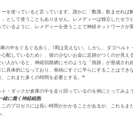
ィーを使っていると言っています。誰かに「数滴」飲ませれば
ト」として使うこともありません。レメディーは独立したセラ
っているように、レメディーを使うことで神経ネットワークが
庫の中をぐるぐる歩く。1周は見えない。しかし、ダゴベルト
を心配しているため）、彼の少ないお金に足跡がつくのが見え
ない人がいると、神経回路網にそのような「痕跡」が形成され
常に具体的になっており、単純にすぐに平らにすることはでき
は、これまた多くの時間を必要とする。
“
ルト・ダックが倉庫の中を走り回っているのを例にとってみよ
一緒に働く神経細胞
.
。このプロセスには長い時間がかかることがあるが、これもま
る。