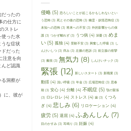
侵略
(5)
恐ろしいことが起こるかもしれないとい
的だったの
う恐怖
(3)
死とその後の恐怖
(3)
幽霊・妖怪恐怖症
(3)
事の仕方に
未知への恐怖
(3)
将来への不安
(3)
外的影響からの保
のストレ
めま
うつ病
(4)
護
(3)
つかず離れず
(3)
深憂
(3)
を使った水
い
(5)
孤独
(4)
ような症状
受験不安
(3)
興奮した呼吸
(3)
し
ードだった
んけいしつ
(3)
痒み
(3)
左膝の愁訴
(3)
前立腺の痙攣
無気力
(8)
に注意を向
(3)
瘢痕
(3)
しんけいチック
(3)
とんど認識
緊張
(12)
新しいスタート
(3)
新職業
(3)
いる洞察が
動揺
(4)
浅い呼吸
(3)
年金
(3)
広場恐怖症
(3)
思春
不眠症
(5)
安心
(4)
分離
(4)
期
(3)
顎の緊張
い）に、彼が
ロレロレ
(4)
ストレス
(4)
くつろ
(3)
歯
(3)
悲しみ
(6)
ぎ
(4)
リロケーション
(4)
ふあんしん
(7)
疲労
(5)
退屈
(4)
妊娠
(4)
目のかすみ
(3)
耳鳴り
(3)