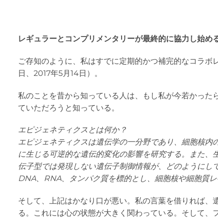
レギュラーとコンプリメンタリーが最終的に協力し始め
ご存知のように、私はすでに定期的かつ補完的なコラボレーシ
日、2017年5月14日）。
私のことを昔から知っている人は、もし私が今若かったら....
ていただろうと知っている。
エピジェネティクスとは何か？
エピジェネティクスは遺伝学の一分野であり、細胞核内
に生じる可逆的な遺伝的変化の影響を研究する。また、
伝子型では発現しない遺伝子制御情報が、どのようにし
DNA、RNA、タンパク質を標的とし、細胞核や細胞質
そして、上記はかなり口が悪い。私の言葉を借りれば、
る。これには心の状態が大きく関わっている。そして、