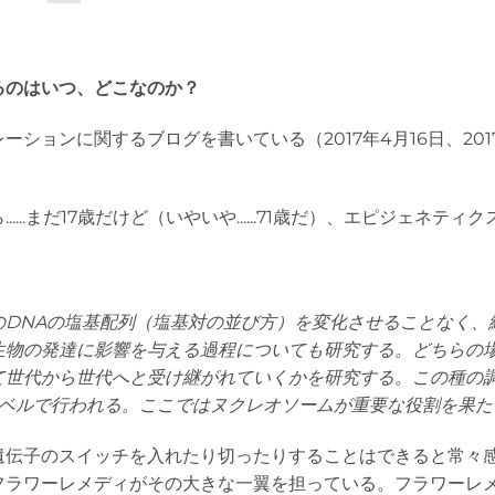
るのはいつ、どこなのか？
ョンに関するブログを書いている（2017年4月16日、2017
..まだ17歳だけど（いやいや......71歳だ）、エピジェネティ
のDNAの塩基配列（塩基対の並び方）を変化させることなく、
生物の発達に影響を与える過程についても研究する。どちらの
て世代から世代へと受け継がれていくかを研究する。この種の
レベルで行われる。ここではヌクレオソームが重要な役割を果た
遺伝子のスイッチを入れたり切ったりすることはできると常々
フラワーレメディがその大きな一翼を担っている。フラワーレ