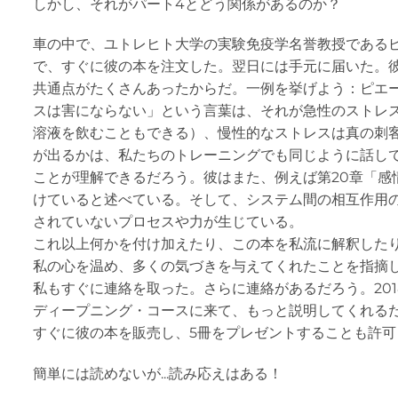
しかし、それがパート4とどう関係があるのか？
車の中で、ユトレヒト大学の実験免疫学名誉教授である
で、すぐに彼の本を注文した。翌日には手元に届いた。彼
共通点がたくさんあったからだ。一例を挙げよう：ピエ
スは害にならない」という言葉は、それが急性のストレ
溶液を飲むこともできる）、慢性的なストレスは真の刺
が出るかは、私たちのトレーニングでも同じように話し
ことが理解できるだろう。彼はまた、例えば第20章「感
けていると述べている。そして、システム間の相互作用
されていないプロセスや力が生じている。
これ以上何かを付け加えたり、この本を私流に解釈した
私の心を温め、多くの気づきを与えてくれたことを指摘
私もすぐに連絡を取った。さらに連絡があるだろう。201
ディープニング・コースに来て、もっと説明してくれる
すぐに彼の本を販売し、5冊をプレゼントすることも許可
簡単には読めないが...読み応えはある！