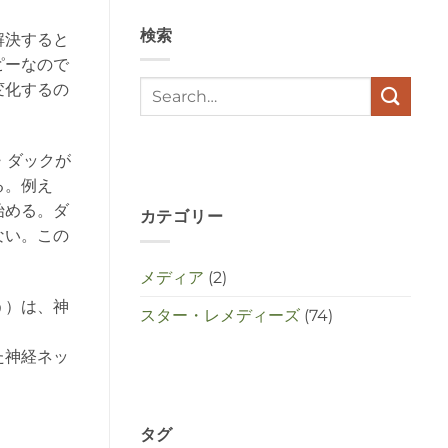
en
stress
検索
met
解決すると
elkaar
ピーなので
te
maken
変化するの
in
deze
crisistijd?
は
・ダックが
る。例え
始める。ダ
カテゴリー
ない。この
メディア
(2)
う）は、神
スター・レメディーズ
(74)
た神経ネッ
タグ