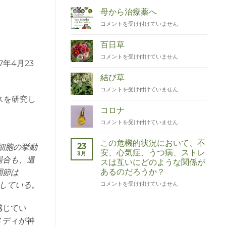
母から治療薬へ
Van
コメントを受け付けていません
Moeder
tot
百日草
Remedies
Zinnia
コメントを受け付けていません
は
年4月23
は
結び草
Duizendknoop
コメントを受け付けていません
は
クスを研究し
コロナ
Corona
コメントを受け付けていません
は
この危機的状況において、不
23
細胞の挙動
安、心気症、うつ病、ストレ
3月
場合も、遺
スは互いにどのような関係が
あるのだろうか？
調節は
Wat
コメントを受け付けていません
している。
hebben
angst,
感じてい
hypochondrie,
depressies
メディが神