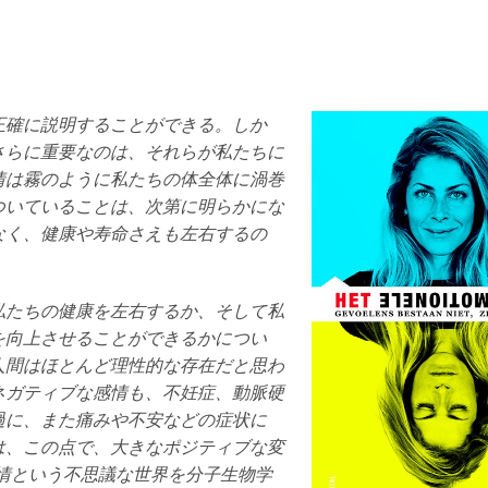
正確に説明することができる。しか
さらに重要なのは、それらが私たちに
情は霧のように私たちの体全体に渦巻
ついていることは、次第に明らかにな
なく、健康や寿命さえも左右するの
私たちの健康を左右するか、そして私
を向上させることができるかについ
人間はほとんど理性的な存在だと思わ
ネガティブな感情も、不妊症、動脈硬
過に、また痛みや不安などの症状に
は、この点で、大きなポジティブな変
情という不思議な世界を分子生物学