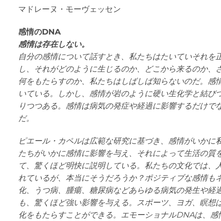
マドレーヌ・モーヴェッセン
感情のDNA
感情は存在しない。
自分の感情について話すとき、私たちはたいていそれを
し、それがどのように生じるのか、どこから来るのか、
何をもたらすのか、私たちはしばしば知らないのだ。感
いている。しかし、感情が岩のように硬い生化学と結び
りつつある。感情は病気の発症や経過に影響するだけで
だ。
ピエール・カペルは広範な研究に基づき、感情がいかに
たちがいかに感情に影響を与え、それによって生活の質
て、驚くほど明快に説明している。私たちの文化では、
れているが、本当にそうだろうか？ポジティブな感情も
化、うつ病、腫瘍、糖尿病などあらゆる病気の発生や経
も、驚くほど強い影響を与える。スポーツ、ヨガ、瞑想
化をもたらすことができる。エモーショナルDNAは、感