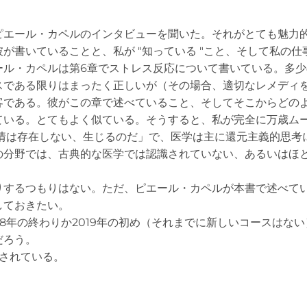
ピエール・カペルのインタビューを聞いた。それがとても魅力
が書いていることと、私が "知っている "こと、そして私の仕
ール・カペルは第6章でストレス反応について書いている。多少
スである限りはまったく正しいが（その場合、適切なレメディ
客である。彼がこの章で述べていること、そしてそこからどの
ている。とてもよく似ている。そうすると、私が完全に万歳ム
情は存在しない、生じるのだ」で、医学は主に還元主義的思考
の分野では、古典的な医学では認識されていない、あるいはほ
りするつもりはない。ただ、ピエール・カペルが本書で述べて
しておきたい。
8年の終わりか2019年の初め（それまでに新しいコースはな
だろう。
されている。