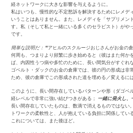
経ネットワークに大きな影響を与えるように。
私はいつも、慢性的な不定愁訴を解決するためにレメデ
いうことはありません。また、レメディを「サプリメン
す。私（そして私と一緒にいる多くのセラピスト）がや
です。
簡単な説明だ：
“
アヒルのスクルージおじさんがお金の倉
何周も、つまりより頻繁に歩き始めると（彼はまた何か
ば、内因性うつ病や多忙のために、長い間気分がすぐれ
ゴベルト・ダックのお金の倉庫では、彼の円の形成は非
ため、彼の倉庫でこの形成された道を埋める／変えるに
このように、長い間存在しているパターンや形（ダゴベ
経レベルで非常に強い結びつきがある；
一緒に発火し、
長い間存在していたものは、数滴で消えるものではない
トワークの柔軟性と、人が抱えている負担に関係してい
これについては、また後ほど。