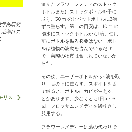
選んだフラワーレメディのストック
ボトルまたはストックボトルを手に
取り、30mlのピペットボトルに3滴
物学的研究
ずつ垂らす。第二の目安は、10mlの
。近年はス
湧水にストックボトルから1滴。使用
る。
前にボトルを振る必要はない。ボト
ルは植物の波動を含んでいるだけ
で、実際の物質は含まれていないか
らだ。
その後、ユーザーボトルから4滴を取
り、舌の下に垂らす。スポイトを舌
で触ると、ボトルにカビが生えるこ
モリス
とがあります。少なくとも1日4～6
回、ブロッサムレメディを繰り返し
服用する。
フラワーレメディーは薬の代わりで