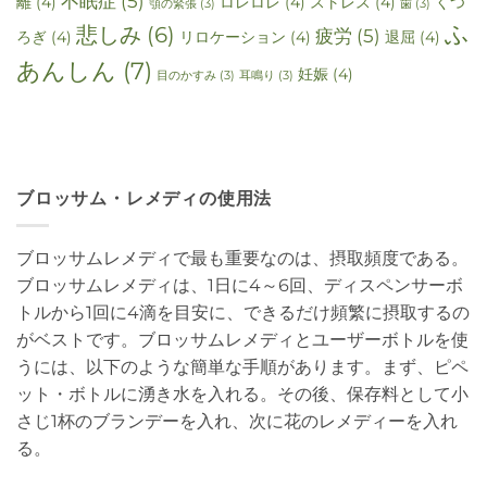
不眠症
(5)
離
(4)
ロレロレ
(4)
ストレス
(4)
くつ
顎の緊張
(3)
歯
(3)
ふ
悲しみ
(6)
疲労
(5)
ろぎ
(4)
リロケーション
(4)
退屈
(4)
あんしん
(7)
妊娠
(4)
目のかすみ
(3)
耳鳴り
(3)
ブロッサム・レメディの使用法
ブロッサムレメディで最も重要なのは、摂取頻度である。
ブロッサムレメディは、1日に4～6回、ディスペンサーボ
トルから1回に4滴を目安に、できるだけ頻繁に摂取するの
がベストです。ブロッサムレメディとユーザーボトルを使
うには、以下のような簡単な手順があります。まず、ピペ
ット・ボトルに湧き水を入れる。その後、保存料として小
さじ1杯のブランデーを入れ、次に花のレメディーを入れ
る。