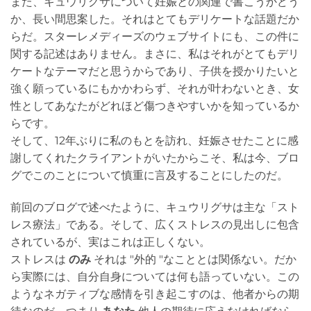
また、キュウリグサについて妊娠との関連で書こうかどう
か、長い間思案した。それはとてもデリケートな話題だか
らだ。スターレメディーズのウェブサイトにも、この件に
関する記述はありません。まさに、私はそれがとてもデリ
ケートなテーマだと思うからであり、子供を授かりたいと
強く願っているにもかかわらず、それが叶わないとき、女
性としてあなたがどれほど傷つきやすいかを知っているか
らです。
そして、12年ぶりに私のもとを訪れ、妊娠させたことに感
謝してくれたクライアントがいたからこそ、私は今、ブロ
グでこのことについて慎重に言及することにしたのだ。
前回のブログで述べたように、キュウリグサは主な「スト
レス療法」である。そして、広くストレスの見出しに包含
されているが、実はこれは正しくない。
ストレスは
のみ
それは "外的 "なこととは関係ない。だか
ら実際には、自分自身については何も語っていない。この
ようなネガティブな感情を引き起こすのは、他者からの期