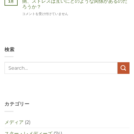
病、ストレスは互いにどのような関係があるのだ
3月
ろうか？
Wat
コメントを受け付けていません
hebben
angst,
hypochondrie,
depressies
en
stress
検索
met
elkaar
te
maken
in
deze
crisistijd?
は
カテゴリー
メディア
(2)
スター・レメディーズ
(74)