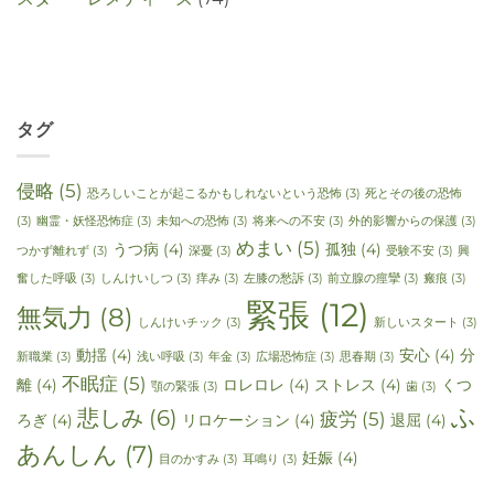
タグ
侵略
(5)
恐ろしいことが起こるかもしれないという恐怖
(3)
死とその後の恐怖
(3)
幽霊・妖怪恐怖症
(3)
未知への恐怖
(3)
将来への不安
(3)
外的影響からの保護
(3)
めまい
(5)
うつ病
(4)
孤独
(4)
つかず離れず
(3)
深憂
(3)
受験不安
(3)
興
奮した呼吸
(3)
しんけいしつ
(3)
痒み
(3)
左膝の愁訴
(3)
前立腺の痙攣
(3)
瘢痕
(3)
緊張
(12)
無気力
(8)
しんけいチック
(3)
新しいスタート
(3)
動揺
(4)
安心
(4)
分
新職業
(3)
浅い呼吸
(3)
年金
(3)
広場恐怖症
(3)
思春期
(3)
不眠症
(5)
離
(4)
ロレロレ
(4)
ストレス
(4)
くつ
顎の緊張
(3)
歯
(3)
ふ
悲しみ
(6)
疲労
(5)
ろぎ
(4)
リロケーション
(4)
退屈
(4)
あんしん
(7)
妊娠
(4)
目のかすみ
(3)
耳鳴り
(3)