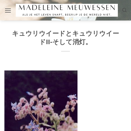
Skip
to
content
キュウリウイードとキュウリウイー
ドII-そして消灯。