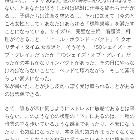
待なのだ。つまり
あなた
他人の期待に応えなければなら
ない、とあなたは思う！上司は絶対に仕事を終わらせたが
るし、子供たちは注意を求めるし、それに加えて（今のと
ころ女性として）あなたはあらゆる「標準規範」を満たす
ことになっている。サイズ36、完璧な主婦、看護師、料
理ができること、「ヒール・ホランド・バクト」？
クオ
リティ・タイム
女友達と、そうそう、『50シェイズ・オ
ブ・グレイ』だったか『70シェイズ・オブ・グレイ』だ
ったかの本もかなりインパクトがあった。その日にやらな
ければならないことで、ベッドで壊れながら、そして素晴
らしい愛人になった。
私が書いたことが少し皮肉っぽく受け取られることがある
のは想像できる。
さて、誰もが常に同じようにストレスに敏感であるとは限
らない。このような心の状態の「下」にあるのは、一種の
暗雲の中を歩いているような感覚であったり、不安になっ
たり、心気症になったり、本を読む気力がまったくなくな
ったり、こんなことが自分に起こっていることに腹を立て