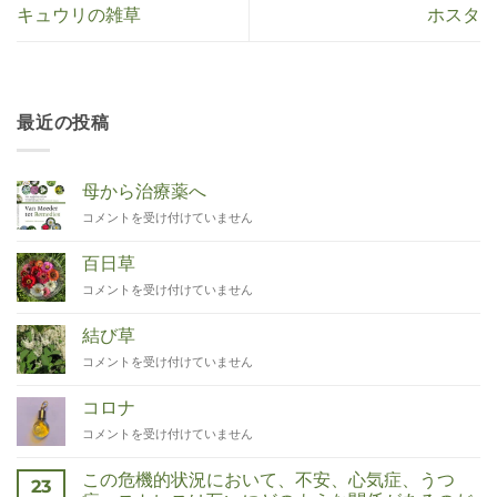
キュウリの雑草
ホスタ
最近の投稿
母から治療薬へ
Van
コメントを受け付けていません
Moeder
tot
百日草
Remedies
Zinnia
コメントを受け付けていません
は
は
結び草
Duizendknoop
コメントを受け付けていません
は
コロナ
Corona
コメントを受け付けていません
は
この危機的状況において、不安、心気症、うつ
23