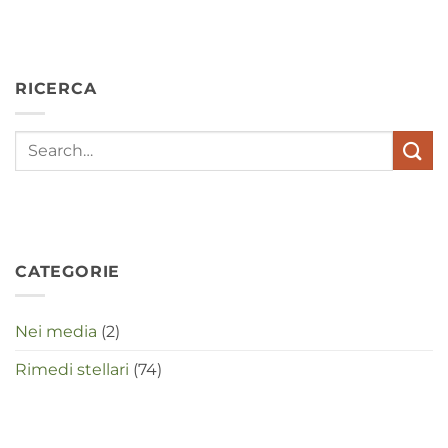
hebben
angst,
hypochondrie,
depressies
en
RICERCA
stress
met
elkaar
te
maken
in
deze
crisistijd?
CATEGORIE
Nei media
(2)
Rimedi stellari
(74)