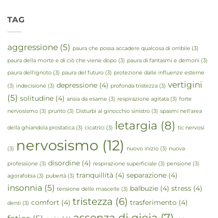
TAG
aggressione
(5)
paura che possa accadere qualcosa di orribile
(3)
paura della morte e di ciò che viene dopo
(3)
paura di fantasmi e demoni
(3)
paura dell'ignoto
(3)
paura del futuro
(3)
protezione dalle influenze esterne
vertigini
depressione
(4)
(3)
indecisione
(3)
profonda tristezza
(3)
(5)
solitudine
(4)
ansia da esame
(3)
respirazione agitata
(3)
forte
nervosismo
(3)
prurito
(3)
Disturbi al ginocchio sinistro
(3)
spasmi nell'area
letargia
(8)
della ghiandola prostatica
(3)
cicatrici
(3)
tic nervosi
nervosismo
(12)
(3)
nuovo inizio
(3)
nuova
disordine
(4)
professione
(3)
respirazione superficiale
(3)
pensione
(3)
tranquillità
(4)
separazione
(4)
agorafobia
(3)
pubertà
(3)
insonnia
(5)
balbuzie
(4)
stress
(4)
tensione delle mascelle
(3)
tristezza
(6)
comfort
(4)
trasferimento
(4)
denti
(3)
assenza di gioia
(7)