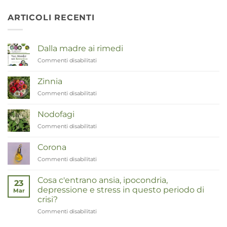
ARTICOLI RECENTI
Dalla madre ai rimedi
Commenti disabilitati
su
Van
Moeder
Zinnia
tot
Commenti disabilitati
su
Remedies
Zinnia
Nodofagi
Commenti disabilitati
su
Duizendknoop
Corona
Commenti disabilitati
su
Corona
Cosa c'entrano ansia, ipocondria,
23
depressione e stress in questo periodo di
Mar
crisi?
Commenti disabilitati
su
Wat