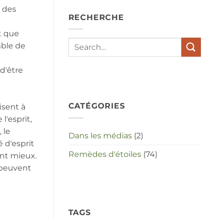
depressies
 des
en
RECHERCHE
stress
met
t que
elkaar
te
mble de
maken
in
deze
d'être
crisistijd?
CATÉGORIES
isent à
l'esprit,
 le
Dans les médias
(2)
é d'esprit
Remèdes d'étoiles
(74)
ent mieux.
s peuvent
TAGS