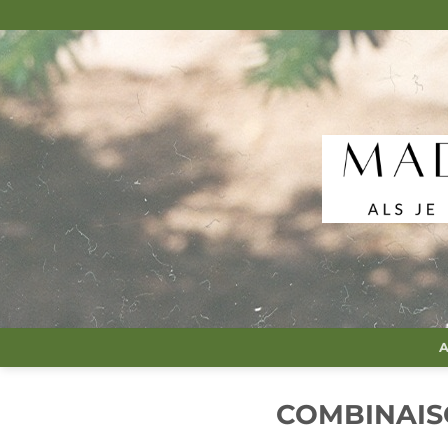
Passer
au
contenu
A
COMBINAISO