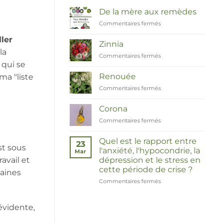
De la mère aux remèdes
Commentaires fermés
sur
Van
ler
Moeder
Zinnia
tot
la
Commentaires fermés
sur
Remedies
 qui se
Zinnia
Renouée
a "liste
Commentaires fermés
sur
Duizendknoop
Corona
Commentaires fermés
sur
Corona
Quel est le rapport entre
23
st sous
l'anxiété, l'hypocondrie, la
Mar
dépression et le stress en
avail et
cette période de crise ?
taines
Commentaires fermés
sur
Wat
hebben
évidente,
angst,
hypochondrie,