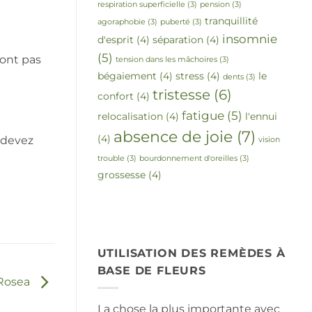
respiration superficielle
(3)
pension
(3)
tranquillité
agoraphobie
(3)
puberté
(3)
insomnie
d'esprit
(4)
séparation
(4)
(5)
'ont pas
tension dans les mâchoires
(3)
bégaiement
(4)
stress
(4)
le
dents
(3)
tristesse
(6)
confort
(4)
fatigue
(5)
relocalisation
(4)
l'ennui
absence de joie
(7)
(4)
 devez
vision
trouble
(3)
bourdonnement d'oreilles
(3)
grossesse
(4)
UTILISATION DES REMÈDES À
BASE DE FLEURS
 Rosea
La chose la plus importante avec