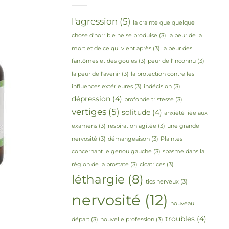
l'agression
(5)
la crainte que quelque
chose d'horrible ne se produise
(3)
la peur de la
mort et de ce qui vient après
(3)
la peur des
fantômes et des goules
(3)
peur de l'inconnu
(3)
la peur de l'avenir
(3)
la protection contre les
influences extérieures
(3)
indécision
(3)
dépression
(4)
profonde tristesse
(3)
vertiges
(5)
solitude
(4)
anxiété liée aux
examens
(3)
respiration agitée
(3)
une grande
nervosité
(3)
démangeaison
(3)
Plaintes
concernant le genou gauche
(3)
spasme dans la
région de la prostate
(3)
cicatrices
(3)
léthargie
(8)
tics nerveux
(3)
nervosité
(12)
nouveau
troubles
(4)
départ
(3)
nouvelle profession
(3)