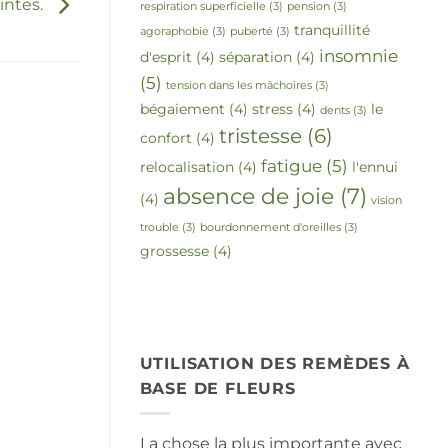
intes.
respiration superficielle
(3)
pension
(3)
tranquillité
agoraphobie
(3)
puberté
(3)
insomnie
d'esprit
(4)
séparation
(4)
(5)
tension dans les mâchoires
(3)
bégaiement
(4)
stress
(4)
le
dents
(3)
tristesse
(6)
confort
(4)
fatigue
(5)
relocalisation
(4)
l'ennui
absence de joie
(7)
(4)
vision
trouble
(3)
bourdonnement d'oreilles
(3)
grossesse
(4)
UTILISATION DES REMÈDES À
BASE DE FLEURS
La chose la plus importante avec