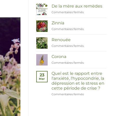
De la mère aux remèdes
Commentaires fermés
sur
Van
Moeder
Zinnia
tot
Commentaires fermés
sur
Remedies
Zinnia
Renouée
Commentaires fermés
sur
Duizendknoop
Corona
Commentaires fermés
sur
Corona
Quel est le rapport entre
23
l'anxiété, l'hypocondrie, la
Mar
dépression et le stress en
cette période de crise ?
Commentaires fermés
sur
Wat
hebben
angst,
hypochondrie,