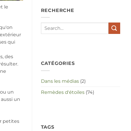
depressies
en
t le
RECHERCHE
stress
met
elkaar
te
 qu'on
maken
'extérieur
in
deze
ses qui
crisistijd?
s, des
CATÉGORIES
ésulter.
une
Dans les médias
(2)
 ou un
Remèdes d'étoiles
(74)
 aussi un
r petites
TAGS