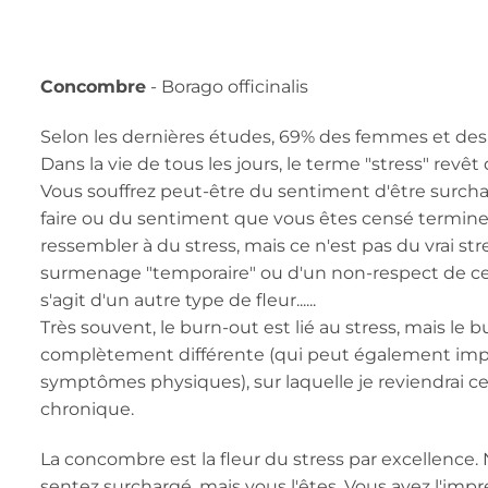
Concombre
- Borago officinalis
Selon les dernières études, 69% des femmes et des
Dans la vie de tous les jours, le terme "stress" revê
Vous souffrez peut-être du sentiment d'être surcha
faire ou du sentiment que vous êtes censé terminer 
ressembler à du stress, mais ce n'est pas du vrai stre
surmenage "temporaire" ou d'un non-respect de cer
s'agit d'un autre type de fleur......
Très souvent, le burn-out est lié au stress, mais le
complètement différente (qui peut également impl
symptômes physiques), sur laquelle je reviendrai 
chronique.
La concombre est la fleur du stress par excellence
sentez surchargé, mais vous l'êtes. Vous avez l'imp