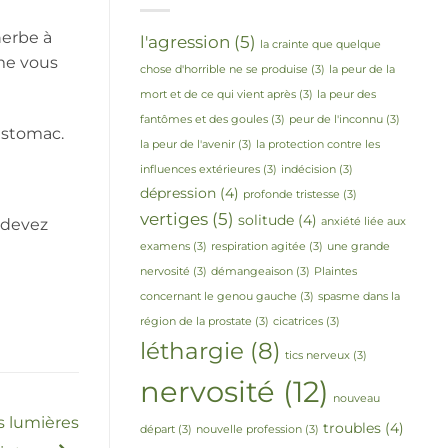
herbe à
l'agression
(5)
la crainte que quelque
me vous
chose d'horrible ne se produise
(3)
la peur de la
mort et de ce qui vient après
(3)
la peur des
fantômes et des goules
(3)
peur de l'inconnu
(3)
'estomac.
la peur de l'avenir
(3)
la protection contre les
influences extérieures
(3)
indécision
(3)
dépression
(4)
profonde tristesse
(3)
vertiges
(5)
solitude
(4)
anxiété liée aux
 devez
examens
(3)
respiration agitée
(3)
une grande
nervosité
(3)
démangeaison
(3)
Plaintes
concernant le genou gauche
(3)
spasme dans la
région de la prostate
(3)
cicatrices
(3)
léthargie
(8)
tics nerveux
(3)
nervosité
(12)
nouveau
s lumières
troubles
(4)
départ
(3)
nouvelle profession
(3)