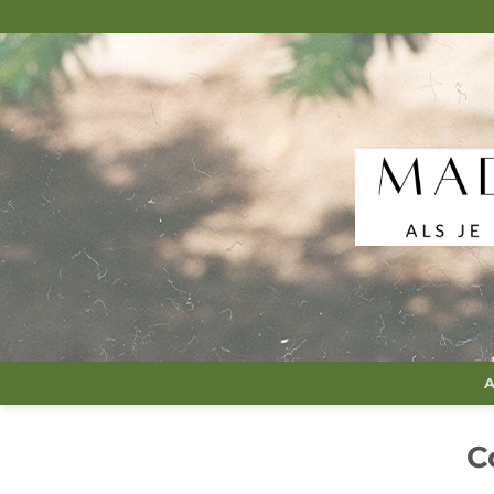
Passer
au
contenu
A
C