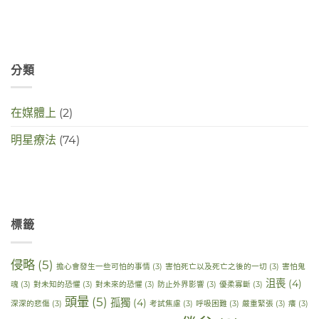
in
deze
crisistijd?〉
中
分類
在媒體上
(2)
明星療法
(74)
標籤
侵略
(5)
擔心會發生一些可怕的事情
(3)
害怕死亡以及死亡之後的一切
(3)
害怕鬼
沮喪
(4)
魂
(3)
對未知的恐懼
(3)
對未來的恐懼
(3)
防止外界影響
(3)
優柔寡斷
(3)
頭暈
(5)
孤獨
(4)
深深的悲傷
(3)
考試焦慮
(3)
呼吸困難
(3)
嚴重緊張
(3)
癢
(3)