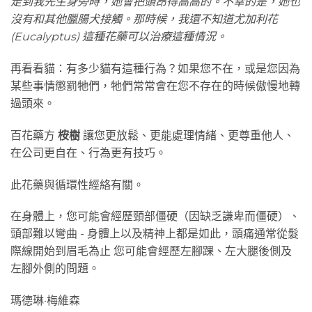
走到我先生身旁時，她會把頭昂得高高的。不幸的是，她也
沒有和其他臘腸犬接觸。那時候，我還不知道尤加利花
(Eucalyptus) 這種花藥可以治療這種情況。
再看看貓：有多少貓有這種行為？如果您不在，或是您因為
某些事情懲罰牠們，牠們常常會在您不存在的時候傲慢地轉
過頭來。
百花藥方
桉樹
讓您更放鬆、更能處理情緒、更尊重他人、
在公司更自在、行為更有技巧。
此花藥與循環性經絡有關。
在身體上，您可能會經歷頸部僵硬（因缺乏謙卑而僵硬）、
頭部難以彎曲 - 身體上以及精神上都是如此，頭痛通常從髮
際線開始到眉毛為止 您可能會經歷左腳踝、左大腿後側及
左腳外側的問題。
瑪德琳·梅維森