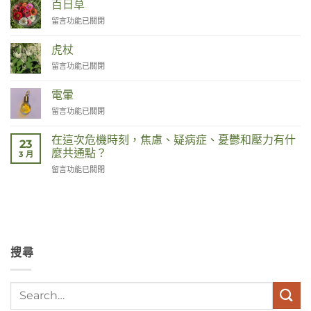
百日草
tot
在
留言功能已關閉
Remedies〉
〈Zinnia〉
中
中
虎杖
在
留言功能已關閉
〈Duizendknoop〉
中
電暈
在
留言功能已關閉
〈Corona〉
中
在這次危機時刻，焦慮、疑病症、憂鬱和壓力有什
23
麼共通點？
3 月
在
留言功能已關閉
〈Wat
hebben
angst,
hypochondrie,
depressies
en
搜尋
stress
met
elkaar
te
maken