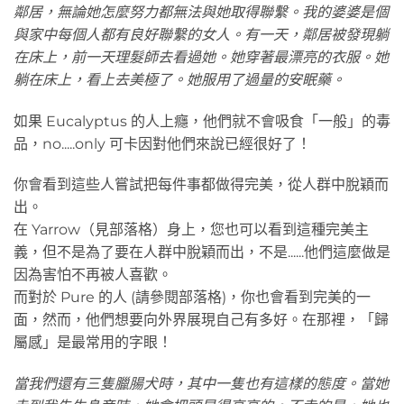
鄰居，無論她怎麼努力都無法與她取得聯繫。我的婆婆是個
與家中每個人都有良好聯繫的女人。有一天，鄰居被發現躺
在床上，前一天理髮師去看過她。她穿著最漂亮的衣服。她
躺在床上，看上去美極了。她服用了過量的安眠藥。
如果 Eucalyptus 的人上癮，他們就不會吸食「一般」的毒
品，no.....only 可卡因對他們來說已經很好了！
你會看到這些人嘗試把每件事都做得完美，從人群中脫穎而
出。
在 Yarrow（見部落格）身上，您也可以看到這種完美主
義，但不是為了要在人群中脫穎而出，不是......他們這麼做是
因為害怕不再被人喜歡。
而對於 Pure 的人 (請參閱部落格)，你也會看到完美的一
面，然而，他們想要向外界展現自己有多好。在那裡，「歸
屬感」是最常用的字眼！
當我們還有三隻臘腸犬時，其中一隻也有這樣的態度。當她