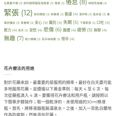
倦怠
(8)
左膝蓋不適
(3)
前列腺周圍區域痙攣
(3)
傷疤
(3)
神經性抽搐
(3)
緊張
(12)
動盪
(4)
新的開始
(3)
新職業
(3)
淺呼吸
(3)
退休金
(3)
廣
失眠
(5)
安心
(4)
離別
(4)
口吃
(4)
場恐懼症
(3)
青春期
(3)
下顎緊張
(3)
悲傷
(6)
疲勞
(5)
壓力
(4)
安慰
(4)
搬遷
(4)
無聊
(4)
長牙
(3)
無趣
(7)
懷孕
(4)
視力模糊
(3)
耳朵嗡嗡響
(3)
花卉療法的用途
對於花藥來說，最重要的是服用的頻率。最好在白天盡可能
多地服用花藥，並遵循以下黃金準則：每天 4 至 6 次，每
次從藥瓶滴入 4 滴。要獲得花卉療法和用戶瓶，請按照以
下簡單步驟操作；取一個乾淨的、未使用過的30ml移液
瓶。首先，將移液器瓶裝滿泉水。之後，加入一茶匙白蘭地
作為防腐劑，然後添加花藥。