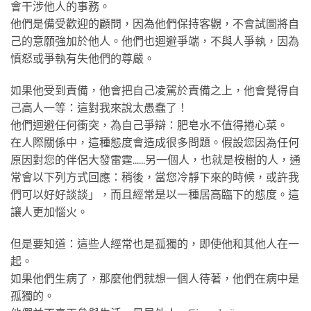
會干涉他人的事務。
他們是備受歡迎的顧問，因為他們保持客觀，不會試圖將自
己的意願強加於他人。他們也迴避爭端，不與人爭執，因為
憤怒或爭執有失他們的尊嚴。
如果他受到責備，他會把自己凌駕於責備之上，他會覺得自
己高人一等：這對我來說太愚蠢了！
他們迴避任何衝突，為自己爭辯：肥皂水不值得捲心菜。
在人際關係中，這種態度會造成很多問題。假設您因為任何
原因對您的伴侶大發雷霆......另一個人，也就是桉樹的人，通
常會以下列方式回應：稍後，當您冷靜下來的時候，或許我
們可以好好談談」，而且經常是以一種居高臨下的態度。這
讓人更加惱火。
但是要知道：這些人經常也是孤獨的，即使他和其他人在一
起。
如果他們生病了，那麼他們就想一個人待著，他們在病中是
孤獨的。