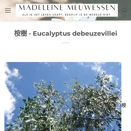
Skip
to
content
桉樹 - Eucalyptus debeuzevillei
桉