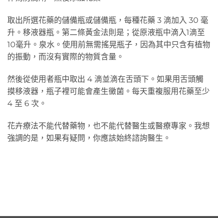
取出所選花藥的儲備瓶或儲備瓶，每種花藥 3 滴加入 30 毫
升。移液器瓶。第二條黃金法則是；從原液瓶中滴入1滴至
10毫升。泉水。使用前無需搖晃瓶子，因為其中只含有植物
的振動，而沒有實際的物質含量。
然後從使用者瓶中取出 4 滴並滴在舌頭下。如果用舌頭觸
摸移液器，瓶子裡可能會產生黴菌。每天重複服用花藥至少
4 至 6 次。
花卉療法不能代替藥物，也不能代替醫生或醫療專家。我想
強調的是，如果有疑問，你應該始終諮詢醫生。