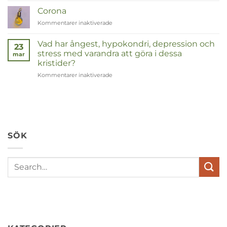
Corona
Kommentarer inaktiverade
för
Corona
Vad har ångest, hypokondri, depression och
23
stress med varandra att göra i dessa
mar
kristider?
Kommentarer inaktiverade
för
Wat
hebben
angst,
hypochondrie,
depressies
en
SÖK
stress
met
elkaar
te
maken
in
deze
crisistijd?