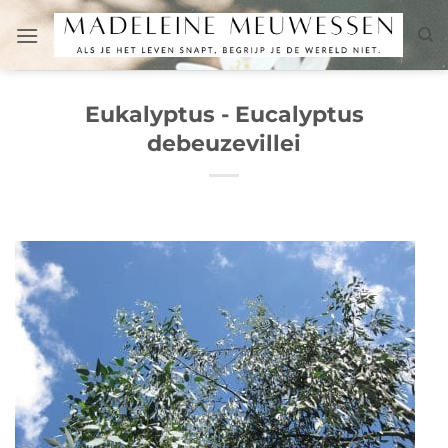
Skip
to
content
Eukalyptus - Eucalyptus
debeuzevillei