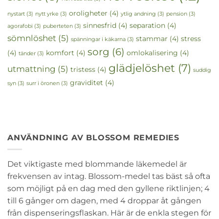
oroligheter
(4)
nystart
(3)
nytt yrke
(3)
ytlig andning
(3)
pension
(3)
sinnesfrid
(4)
separation
(4)
agorafobi
(3)
puberteten
(3)
sömnlöshet
(5)
stammar
(4)
stress
spänningar i käkarna
(3)
sorg
(6)
(4)
komfort
(4)
omlokalisering
(4)
tänder
(3)
glädjelöshet
(7)
utmattning
(5)
tristess
(4)
suddig
graviditet
(4)
syn
(3)
surr i öronen
(3)
ANVÄNDNING AV BLOSSOM REMEDIES
Det viktigaste med blommande läkemedel är
frekvensen av intag. Blossom-medel tas bäst så ofta
som möjligt på en dag med den gyllene riktlinjen; 4
till 6 gånger om dagen, med 4 droppar åt gången
från dispenseringsflaskan. Här är de enkla stegen för