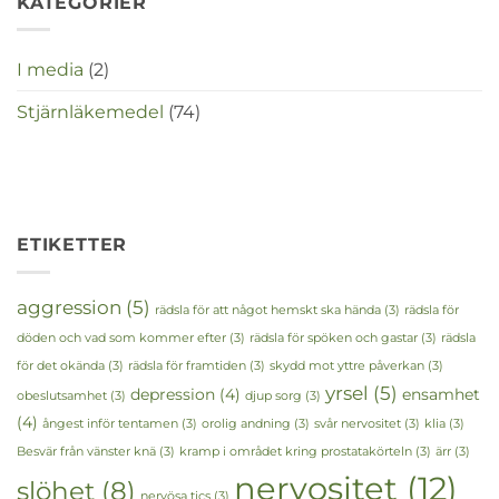
KATEGORIER
I media
(2)
Stjärnläkemedel
(74)
ETIKETTER
aggression
(5)
rädsla för att något hemskt ska hända
(3)
rädsla för
döden och vad som kommer efter
(3)
rädsla för spöken och gastar
(3)
rädsla
för det okända
(3)
rädsla för framtiden
(3)
skydd mot yttre påverkan
(3)
yrsel
(5)
depression
(4)
ensamhet
obeslutsamhet
(3)
djup sorg
(3)
(4)
ångest inför tentamen
(3)
orolig andning
(3)
svår nervositet
(3)
klia
(3)
Besvär från vänster knä
(3)
kramp i området kring prostatakörteln
(3)
ärr
(3)
nervositet
(12)
slöhet
(8)
nervösa tics
(3)