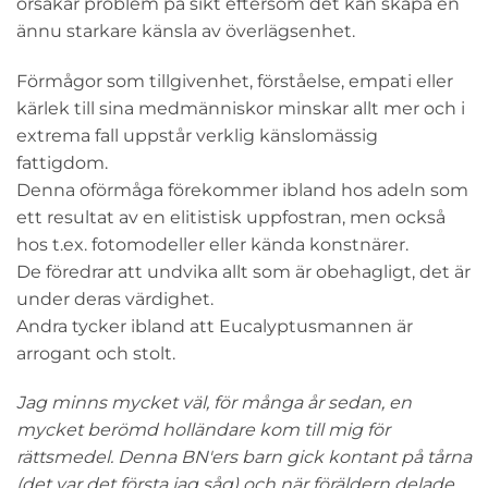
orsakar problem på sikt eftersom det kan skapa en
ännu starkare känsla av överlägsenhet.
Förmågor som tillgivenhet, förståelse, empati eller
kärlek till sina medmänniskor minskar allt mer och i
extrema fall uppstår verklig känslomässig
fattigdom.
Denna oförmåga förekommer ibland hos adeln som
ett resultat av en elitistisk uppfostran, men också
hos t.ex. fotomodeller eller kända konstnärer.
De föredrar att undvika allt som är obehagligt, det är
under deras värdighet.
Andra tycker ibland att Eucalyptusmannen är
arrogant och stolt.
Jag minns mycket väl, för många år sedan, en
mycket berömd holländare kom till mig för
rättsmedel. Denna BN'ers barn gick kontant på tårna
(det var det första jag såg) och när föräldern delade