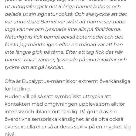
ut autografer gick det 5-åriga barnet bakom och
delade ut sin signatur också. Och alla tyckte att det
var underbart! Barnet var svårt att närma sig, hade
inga vänner och lyssnade inte alls på föräldrarna.
Naturligtvis fick barnet också botemedel och det
första jag märkte igen efter en månad var att han
inte längre gick på tårna. Efter ett tag fick det här
barnet "bara" vänner, lyssnade på sina föräldrar och
tyckte om att gå i skolan.
Ofta är Eucalyptus-människor extremt överkänsliga
för kittling.
Huden vill på så sätt symboliskt uttrycka att
kontakten med omgivningen upplevs som alltför
intensiv och ibland outhärdlig. På grund av sin
överdrivna sensoriska känslighet är de ofta också
översexuella eller så är deras sexliv på en mycket låg
nivå.