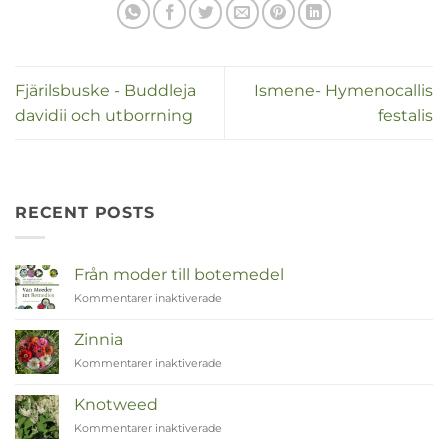
Fjärilsbuske - Buddleja
Ismene- Hymenocallis
davidii och utborrning
festalis
RECENT POSTS
Från moder till botemedel
Kommentarer inaktiverade
för
Van
Moeder
Zinnia
tot
Kommentarer inaktiverade
för
Remedies
Zinnia
Knotweed
Kommentarer inaktiverade
för
Duizendknoop