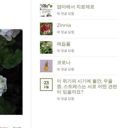
엄마에서 치료제로
Van
에 댓글 닫힘
Moeder
tot
Zinnia
Remedies
Zinnia
에 댓글 닫힘
매듭풀
Duizendknoop
에 댓글 닫힘
코로나
Corona
에 댓글 닫힘
이 위기의 시기에 불안, 우울
23
증, 스트레스는 서로 어떤 관련
3월
이 있을까요?
Wat
에 댓글 닫힘
hebben
angst,
hypochondrie,
depressies
en
stress