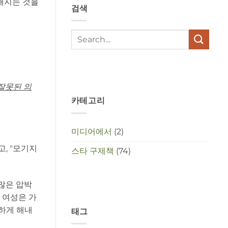
렬해지는 것을
검색
met
elkaar
te
maken
in
deze
crisistijd?
잘못된 의
카테고리
미디어에서
(2)
, "모기지
스타 구제책
(74)
많은 압박
 여성은 가
벽하게 해내
태그