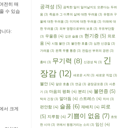
 여전히 매
공격성
(5)
끔찍한 일이 일어날지도 모른다는 두려
줄 수 있습
움
(3)
죽음과 그 이후의 삶에 대한 두려움
(3)
유령과 구
울에 대한 두려움
(3)
미지에 대한 두려움
(3)
미래에 대
한 두려움
(3)
외부 영향으로부터 보호
(3)
우유부단함
합니다:
현기증
(5)
우울증
(4)
외로
(3)
깊은 슬픔
(3)
움
(4)
시험 불안
(3)
불안한 호흡
(3)
심한 신경질
(3)
가려움
(3)
왼쪽 무릎 통증
(3)
전립선 부위의 경련
(3)
긴
무기력
(8)
흉터
(3)
신경성 틱
(3)
장감
(12)
새로운 시작
(3)
새로운 직업
(3)
불안
(4)
얕은 호흡
(3)
연금
(3)
광장공포증
(3)
사춘
불면증
(5)
마음의 평화
(4)
분리
(4)
기
(3)
말더듬
(4)
스트레스
(4)
턱의 긴장
(3)
치아
(3)
슬픔
(6)
피로
편안함
(4)
재배치
(4)
에서 크게
기쁨이 없음
(7)
(5)
지루함
(4)
흐릿
임신
(4)
한 시야
(3)
귀에서 윙윙거리는 소리
(3)