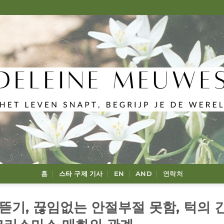
홈
스타 구제 기사
EN
AND
연락처
뜯기, 끊임없는 안절부절 못함, 턱의 