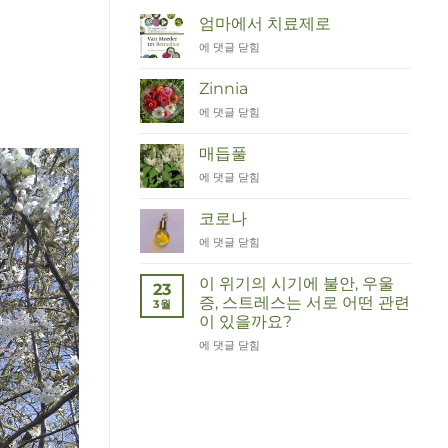
엄마에서 치료제로
Van
에 댓글 닫힘
Moeder
tot
Zinnia
Remedies
Zinnia
에 댓글 닫힘
매듭풀
Duizendknoop
에 댓글 닫힘
코로나
Corona
에 댓글 닫힘
이 위기의 시기에 불안, 우울
23
증, 스트레스는 서로 어떤 관련
3월
이 있을까요?
Wat
에 댓글 닫힘
hebben
angst,
hypochondrie,
depressies
en
stress