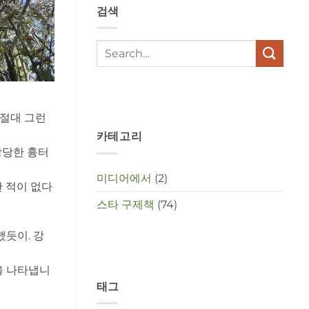
검색
met
elkaar
te
maken
in
deze
crisistijd?
 절대 그런
카테고리
상당한 흉터
미디어에서
(2)
한 적이 없다
스타 구제책
(74)
듯이. 강
을 나타냅니
태그