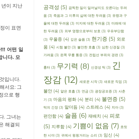
 년이 지난
공격성
(5)
끔찍한 일이 일어날지도 모른다는 두려
움
(3)
죽음과 그 이후의 삶에 대한 두려움
(3)
유령과 구
울에 대한 두려움
(3)
미지에 대한 두려움
(3)
미래에 대
감정이 표면
한 두려움
(3)
외부 영향으로부터 보호
(3)
우유부단함
현기증
(5)
우울증
(4)
외로
(3)
깊은 슬픔
(3)
움
(4)
시험 불안
(3)
불안한 호흡
(3)
심한 신경질
(3)
!! 어떤 일
가려움
(3)
왼쪽 무릎 통증
(3)
전립선 부위의 경련
(3)
합니다. 모
긴
무기력
(8)
흉터
(3)
신경성 틱
(3)
장감
(12)
 것입니다.
새로운 시작
(3)
새로운 직업
(3)
해서요: 그
불안
(4)
얕은 호흡
(3)
연금
(3)
광장공포증
(3)
사춘
진정으로 행
불면증
(5)
마음의 평화
(4)
분리
(4)
기
(3)
말더듬
(4)
스트레스
(4)
턱의 긴장
(3)
치아
(3)
슬픔
(6)
피로
편안함
(4)
재배치
(4)
다. 그녀는
흡은 해결되
기쁨이 없음
(7)
(5)
지루함
(4)
흐릿
임신
(4)
한 시야
(3)
귀에서 윙윙거리는 소리
(3)