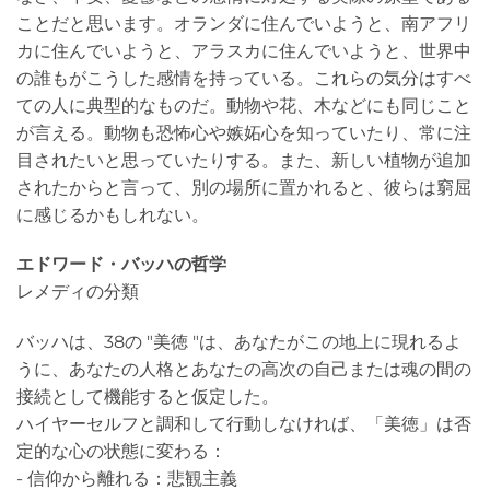
ことだと思います。オランダに住んでいようと、南アフリ
カに住んでいようと、アラスカに住んでいようと、世界中
の誰もがこうした感情を持っている。これらの気分はすべ
ての人に典型的なものだ。動物や花、木などにも同じこと
が言える。動物も恐怖心や嫉妬心を知っていたり、常に注
目されたいと思っていたりする。また、新しい植物が追加
されたからと言って、別の場所に置かれると、彼らは窮屈
に感じるかもしれない。
エドワード・バッハの哲学
レメディの分類
バッハは、38の "美徳 "は、あなたがこの地上に現れるよ
うに、あなたの人格とあなたの高次の自己または魂の間の
接続として機能すると仮定した。
ハイヤーセルフと調和して行動しなければ、「美徳」は否
定的な心の状態に変わる：
- 信仰から離れる：悲観主義