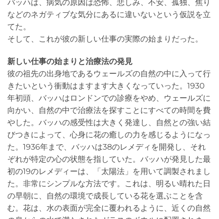
バッハは、病気の原因は恐怖、悲しみ、不安、孤独、焦り
などのネガティブな気分にあるに違いないという仮説を立
てた。
そして、これが彼の新しい仕事の実際の始まりだった。
新しい仕事の始まりと治療法の発見
彼の祖先の出身地であるウェールズの自然の中に入って行
きたいという衝動はますます大きくなっていった。1930
年初頭、バッハはロンドンでの診療をやめ、ウェールズに
向かい、自然の中で治療法を探すことにすべての時間を費
やした。バッハの感受性は大きく発達し、自然との強い結
びつきによって、心身に花の癒しの力を感じるようになっ
た。1936年まで、バッハは38のレメディを開発し、それ
ぞれが特定の心の状態を指していた。バッハが発見した最
初の19のレメディーは、「太陽法」を用いて調製されまし
た。非常にシンプルな方法です。これは、明るい晴れた日
の早朝に、自然の環境で成長している花を選ぶことを含
む。花は、水の表面が完全に覆われるように、近くの自然