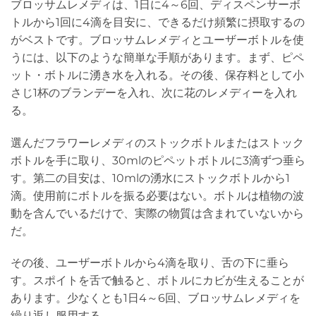
ブロッサムレメディは、1日に4～6回、ディスペンサーボ
トルから1回に4滴を目安に、できるだけ頻繁に摂取するの
がベストです。ブロッサムレメディとユーザーボトルを使
うには、以下のような簡単な手順があります。まず、ピペ
ット・ボトルに湧き水を入れる。その後、保存料として小
さじ1杯のブランデーを入れ、次に花のレメディーを入れ
る。
選んだフラワーレメディのストックボトルまたはストック
ボトルを手に取り、30mlのピペットボトルに3滴ずつ垂ら
す。第二の目安は、10mlの湧水にストックボトルから1
滴。使用前にボトルを振る必要はない。ボトルは植物の波
動を含んでいるだけで、実際の物質は含まれていないから
だ。
その後、ユーザーボトルから4滴を取り、舌の下に垂ら
す。スポイトを舌で触ると、ボトルにカビが生えることが
あります。少なくとも1日4～6回、ブロッサムレメディを
繰り返し服用する。