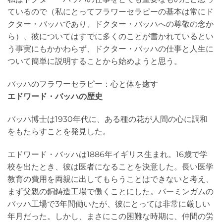
ているので（私にとってフラワーセラピーの基本は常にド
クター・バッハであり、ドクター・バッハへの尊敬の念か
ら）、彼についてはすでに多くのことが書かれているとい
う事実にもかかわらず、ドクター・バッハの仕事と人生に
ついて簡単に説明することから始めようと思う。
バッハのフラワーセラピー：心と体を癒す
エドワード・バッハの歴史
バッハ博士は1930年代に、ある種の花が人間の心に調和
をもたらすことを発見した。
エドワード・バッハは1886年イギリス生まれ。16歳で学
校を出たとき、彼は医者になることを決意した。長い医学
教育の費用を両親に出してもらうことはできないと考え、
まず父親の銅鋳造工場で働くことにした。バーミンガムの
バッハ工場で3年間働いたが、彼にとっては非常に厳しい
年月だった。しかし、まさにこの困難な時期に、仲間の労