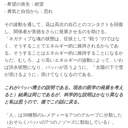
- 希望の喪失：絶望
- 勇気と自信から：恐れ
その波動を通して、花は高次の自己とのコンタクトを回復
し、関係者が美徳をさらに発展させるのを助ける。
「ネガティブな魂の状態は、症状として "戦う "のではな
く、そうすることでエネルギー的に維持されるからであ
る。そうすることはエネルギー的に維持することになるか
らだ。むしろ、より高いエネルギーの波動によって、いわ
ば洪水状態になり、バッハが言うように、「太陽の下で雪
が溶けるように」溶けてなくなるのである。
これがバッハ博士の説明である。現在の医学の発展を考え
ると）結果は同じであるが、科学的な説明はかなり異なる
と私は思うので、後でこの話に戻る。
「人」は38種類のレメディーを7つのグループに分類した
（おそらくバッハの7つのノゾーズに類似している）。