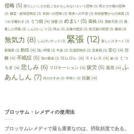
侵略
(5)
恐ろしいことが起こるかもしれないという恐怖
(3)
死とその後の恐怖
(3)
幽霊・妖怪恐怖症
(3)
未知への恐怖
(3)
将来への不安
(3)
外的影響からの保護
(3)
めまい
(5)
うつ病
(4)
孤独
(4)
つかず離れず
(3)
深憂
(3)
受験不安
(3)
興
奮した呼吸
(3)
しんけいしつ
(3)
痒み
(3)
左膝の愁訴
(3)
前立腺の痙攣
(3)
瘢痕
(3)
緊張
(12)
無気力
(8)
しんけいチック
(3)
新しいスタート
(3)
動揺
(4)
安心
(4)
分
新職業
(3)
浅い呼吸
(3)
年金
(3)
広場恐怖症
(3)
思春期
(3)
不眠症
(5)
離
(4)
ロレロレ
(4)
ストレス
(4)
くつ
顎の緊張
(3)
歯
(3)
ふ
悲しみ
(6)
疲労
(5)
ろぎ
(4)
リロケーション
(4)
退屈
(4)
あんしん
(7)
妊娠
(4)
目のかすみ
(3)
耳鳴り
(3)
ブロッサム・レメディの使用法
ブロッサムレメディで最も重要なのは、摂取頻度である。