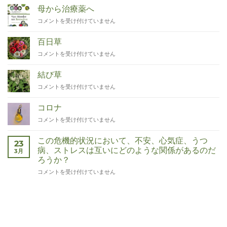
母から治療薬へ
Van
コメントを受け付けていません
Moeder
tot
百日草
Remedies
Zinnia
コメントを受け付けていません
は
は
結び草
Duizendknoop
コメントを受け付けていません
は
コロナ
Corona
コメントを受け付けていません
は
この危機的状況において、不安、心気症、うつ
23
病、ストレスは互いにどのような関係があるのだ
3月
ろうか？
Wat
コメントを受け付けていません
hebben
angst,
hypochondrie,
depressies
en
stress