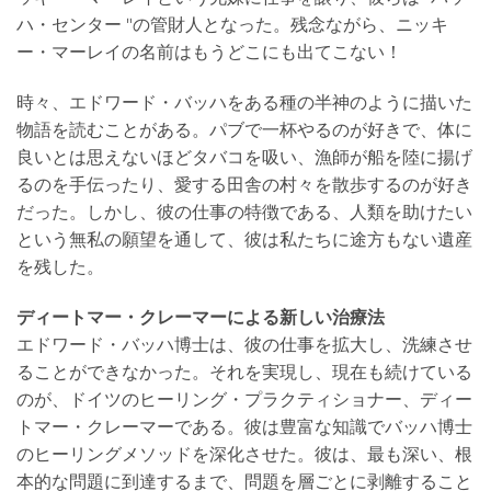
ハ・センター "の管財人となった。残念ながら、ニッキ
ー・マーレイの名前はもうどこにも出てこない！
時々、エドワード・バッハをある種の半神のように描いた
物語を読むことがある。パブで一杯やるのが好きで、体に
良いとは思えないほどタバコを吸い、漁師が船を陸に揚げ
るのを手伝ったり、愛する田舎の村々を散歩するのが好き
だった。しかし、彼の仕事の特徴である、人類を助けたい
という無私の願望を通して、彼は私たちに途方もない遺産
を残した。
ディートマー・クレーマーによる新しい治療法
エドワード・バッハ博士は、彼の仕事を拡大し、洗練させ
ることができなかった。それを実現し、現在も続けている
のが、ドイツのヒーリング・プラクティショナー、ディー
トマー・クレーマーである。彼は豊富な知識でバッハ博士
のヒーリングメソッドを深化させた。彼は、最も深い、根
本的な問題に到達するまで、問題を層ごとに剥離すること