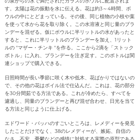
の泉からの水で満たされたガラスのボウルに配置されま
す。太陽は花の振動を水に伝える。花は約3～4時間、ボ
ウルの中にとどまっている。その後、同じ植物の小枝や葉
を使って水から花を取り除く。この水溶液と同じ量のブラ
ンデーを混ぜる。仮にボウルに半リットルの水があったと
すると、これに半リットルのブランデーを加え、1リット
ルの "マザー・チンキ "を作る。ここから2滴を「ストック
ボトル」に入れ、ブランデーを注ぎ足す。このボトルは関
連ショップで購入できる。
日照時間が長い季節に咲く木や低木、花ばかりではないの
で、その他の花はボイル法で仕込んだ。これは、花の部分
を30分間茹でる方法である。これが冷めたら、すべてを
濾過し、同量のブランデーと再び混ぜ合わせ、日光を当て
る方法と同じように仕上げる。
エドワード・バッハのすごいところは、レメディーを発見
したことだけでなく、38のレメディーが、嫉妬、自信の
なさ、不安、憂鬱などの感情に対処する実際の原型である