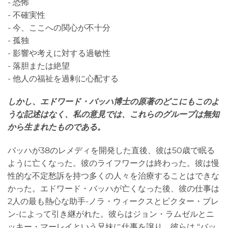
- 恐怖
- 不確実性
- 今、ここへの関心が不十分
- 孤独
- 影響や考えに対する過敏性
- 落胆または絶望
- 他人の福祉を過剰に心配する
しかし、エドワード・バッハ博士の原著のどこにもこのよ
うな記述はなく、私の意見では、これらのグループは無知
から生まれたものである。
バッハが38のレメディを開発した直後、彼は50歳で眠る
ように亡くなった。彼のライフワークは終わった。彼は慢
性的な不定愁訴を持つ多くの人々を治療することはできな
かった。エドワード・バッハが亡くなった後、彼の仕事は
2人の最も熱心な助手-ノラ・ウィークスとビクター・ブレ
ン-によって引き継がれた。彼らはジョン・ラムゼルとニ
ッキー・マーレイという兄妹に仕事を譲り、彼らは "バッ