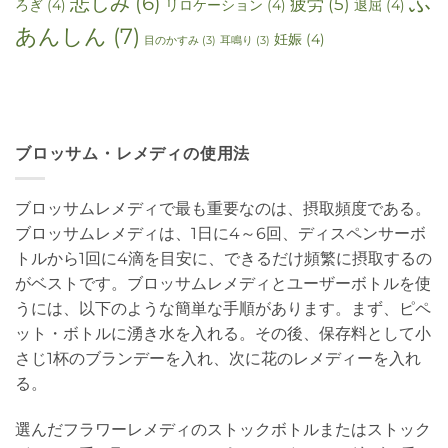
ふ
悲しみ
(6)
疲労
(5)
ろぎ
(4)
リロケーション
(4)
退屈
(4)
あんしん
(7)
妊娠
(4)
目のかすみ
(3)
耳鳴り
(3)
ブロッサム・レメディの使用法
ブロッサムレメディで最も重要なのは、摂取頻度である。
ブロッサムレメディは、1日に4～6回、ディスペンサーボ
トルから1回に4滴を目安に、できるだけ頻繁に摂取するの
がベストです。ブロッサムレメディとユーザーボトルを使
うには、以下のような簡単な手順があります。まず、ピペ
ット・ボトルに湧き水を入れる。その後、保存料として小
さじ1杯のブランデーを入れ、次に花のレメディーを入れ
る。
選んだフラワーレメディのストックボトルまたはストック