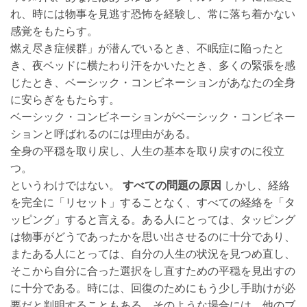
れ、時には物事を見逃す恐怖を経験し、常に落ち着かない
感覚をもたらす。
燃え尽き症候群」が潜んでいるとき、不眠症に陥ったと
き、夜ベッドに横たわり汗をかいたとき、多くの緊張を感
じたとき、ベーシック・コンビネーションがあなたの全身
に安らぎをもたらす。
ベーシック・コンビネーションがベーシック・コンビネー
ションと呼ばれるのには理由がある。
全身の平穏を取り戻し、人生の基本を取り戻すのに役立
つ。
というわけではない。
すべての問題の原因
しかし、経絡
を完全に「リセット」することなく、すべての経絡を「タ
ッピング」すると言える。ある人にとっては、タッピング
は物事がどうであったかを思い出させるのに十分であり、
またある人にとっては、自分の人生の状況を見つめ直し、
そこから自分に合った選択をし直すための平穏を見出すの
に十分である。時には、回復のためにもう少し手助けが必
要だと判明することもある。そのような場合には、他のブ