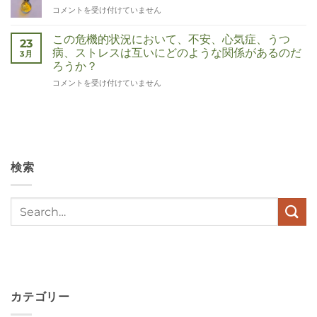
Corona
コメントを受け付けていません
は
この危機的状況において、不安、心気症、うつ
23
病、ストレスは互いにどのような関係があるのだ
3月
ろうか？
Wat
コメントを受け付けていません
hebben
angst,
hypochondrie,
depressies
en
stress
検索
met
elkaar
te
maken
in
deze
crisistijd?
は
カテゴリー