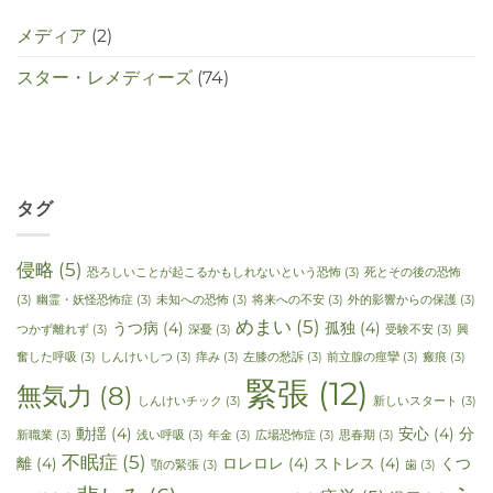
メディア
(2)
スター・レメディーズ
(74)
タグ
侵略
(5)
恐ろしいことが起こるかもしれないという恐怖
(3)
死とその後の恐怖
(3)
幽霊・妖怪恐怖症
(3)
未知への恐怖
(3)
将来への不安
(3)
外的影響からの保護
(3)
めまい
(5)
うつ病
(4)
孤独
(4)
つかず離れず
(3)
深憂
(3)
受験不安
(3)
興
奮した呼吸
(3)
しんけいしつ
(3)
痒み
(3)
左膝の愁訴
(3)
前立腺の痙攣
(3)
瘢痕
(3)
緊張
(12)
無気力
(8)
しんけいチック
(3)
新しいスタート
(3)
動揺
(4)
安心
(4)
分
新職業
(3)
浅い呼吸
(3)
年金
(3)
広場恐怖症
(3)
思春期
(3)
不眠症
(5)
離
(4)
ロレロレ
(4)
ストレス
(4)
くつ
顎の緊張
(3)
歯
(3)