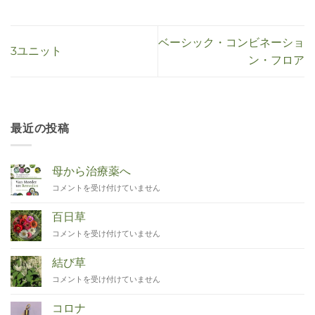
ベーシック・コンビネーショ
3ユニット
ン・フロア
最近の投稿
母から治療薬へ
Van
コメントを受け付けていません
Moeder
tot
百日草
Remedies
Zinnia
コメントを受け付けていません
は
は
結び草
Duizendknoop
コメントを受け付けていません
は
コロナ