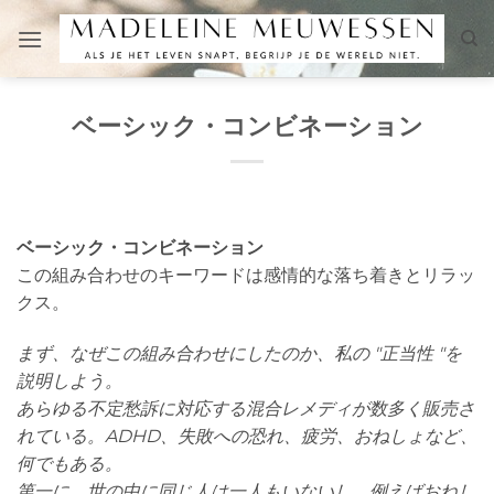
Skip
to
content
ベーシック・コンビネーション
ベーシック・コンビネーション
この組み合わせのキーワードは感情的な落ち着きとリラッ
クス。
まず、なぜこの組み合わせにしたのか、私の "正当性 "を
説明しよう。
あらゆる不定愁訴に対応する混合レメディが数多く販売さ
れている。ADHD、失敗への恐れ、疲労、おねしょなど、
何でもある。
第一に、世の中に同じ人は一人もいないし、例えばおねし