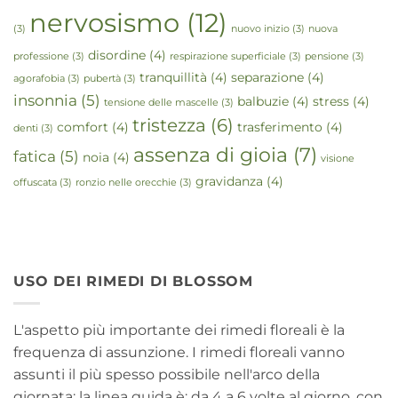
nervosismo
(12)
(3)
nuovo inizio
(3)
nuova
disordine
(4)
professione
(3)
respirazione superficiale
(3)
pensione
(3)
tranquillità
(4)
separazione
(4)
agorafobia
(3)
pubertà
(3)
insonnia
(5)
balbuzie
(4)
stress
(4)
tensione delle mascelle
(3)
tristezza
(6)
comfort
(4)
trasferimento
(4)
denti
(3)
assenza di gioia
(7)
fatica
(5)
noia
(4)
visione
gravidanza
(4)
offuscata
(3)
ronzio nelle orecchie
(3)
USO DEI RIMEDI DI BLOSSOM
L'aspetto più importante dei rimedi floreali è la
frequenza di assunzione. I rimedi floreali vanno
assunti il più spesso possibile nell'arco della
giornata; la linea guida è: da 4 a 6 volte al giorno, con