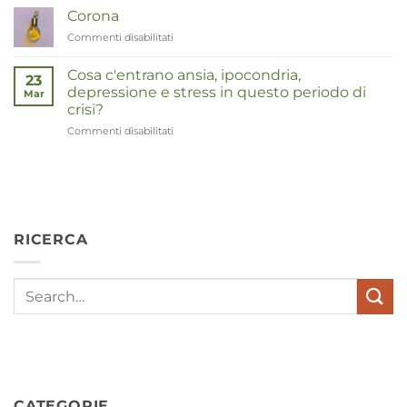
Corona
Commenti disabilitati
su
Corona
Cosa c'entrano ansia, ipocondria,
23
depressione e stress in questo periodo di
Mar
crisi?
Commenti disabilitati
su
Wat
hebben
angst,
hypochondrie,
depressies
en
RICERCA
stress
met
elkaar
te
maken
in
deze
crisistijd?
CATEGORIE