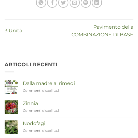
Pavimento della
3 Unità
COMBINAZIONE DI BASE
ARTICOLI RECENTI
Dalla madre ai rimedi
Commenti disabilitati
su
Van
Moeder
Zinnia
tot
Commenti disabilitati
su
Remedies
Zinnia
Nodofagi
Commenti disabilitati
su
Duizendknoop