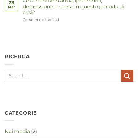
Cosa c'entrano ansia, ipocondria,
23
depressione e stress in questo periodo di
Mar
crisi?
Commenti disabilitati
su
Wat
hebben
angst,
hypochondrie,
depressies
en
RICERCA
stress
met
elkaar
te
maken
in
deze
crisistijd?
CATEGORIE
Nei media
(2)