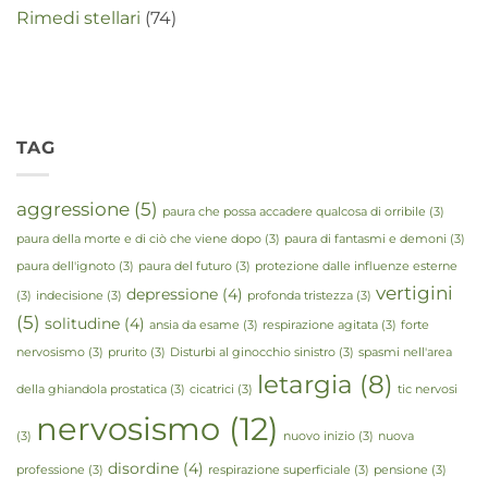
Rimedi stellari
(74)
TAG
aggressione
(5)
paura che possa accadere qualcosa di orribile
(3)
paura della morte e di ciò che viene dopo
(3)
paura di fantasmi e demoni
(3)
paura dell'ignoto
(3)
paura del futuro
(3)
protezione dalle influenze esterne
vertigini
depressione
(4)
(3)
indecisione
(3)
profonda tristezza
(3)
(5)
solitudine
(4)
ansia da esame
(3)
respirazione agitata
(3)
forte
nervosismo
(3)
prurito
(3)
Disturbi al ginocchio sinistro
(3)
spasmi nell'area
letargia
(8)
della ghiandola prostatica
(3)
cicatrici
(3)
tic nervosi
nervosismo
(12)
(3)
nuovo inizio
(3)
nuova
disordine
(4)
professione
(3)
respirazione superficiale
(3)
pensione
(3)