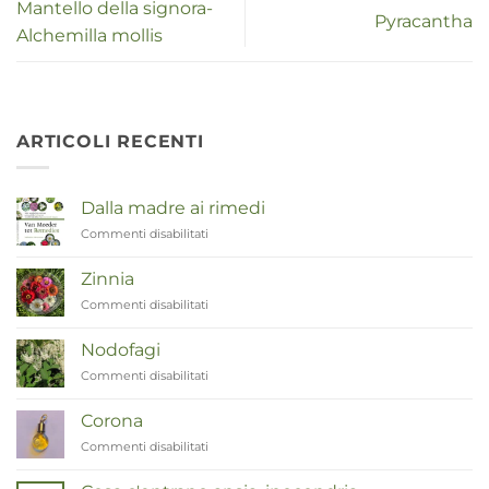
Mantello della signora-
Pyracantha
Alchemilla mollis
ARTICOLI RECENTI
Dalla madre ai rimedi
Commenti disabilitati
su
Van
Moeder
Zinnia
tot
Commenti disabilitati
su
Remedies
Zinnia
Nodofagi
Commenti disabilitati
su
Duizendknoop
Corona
Commenti disabilitati
su
Corona