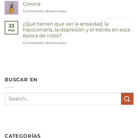
Corona
Comentarios desactivados
en
Corona
¿Qué tienen que ver la ansiedad, la
23
hipocondría, la depresión y el estrés en esta
Mar
época de crisis?
Comentarios desactivados
en
Wat
hebben
angst,
hypochondrie,
depressies
en
BUSCAR EN
stress
met
elkaar
te
maken
in
deze
crisistijd?
CATEGORÍAS