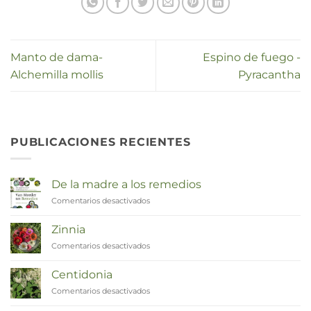
Manto de dama-
Espino de fuego -
Alchemilla mollis
Pyracantha
PUBLICACIONES RECIENTES
De la madre a los remedios
Comentarios desactivados
en
Van
Moeder
Zinnia
tot
Comentarios desactivados
en
Remedies
Zinnia
Centidonia
Comentarios desactivados
en
Duizendknoop