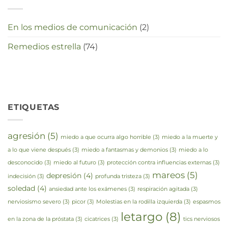
En los medios de comunicación
(2)
Remedios estrella
(74)
ETIQUETAS
agresión
(5)
miedo a que ocurra algo horrible
(3)
miedo a la muerte y
a lo que viene después
(3)
miedo a fantasmas y demonios
(3)
miedo a lo
desconocido
(3)
miedo al futuro
(3)
protección contra influencias externas
(3)
mareos
(5)
depresión
(4)
indecisión
(3)
profunda tristeza
(3)
soledad
(4)
ansiedad ante los exámenes
(3)
respiración agitada
(3)
nerviosismo severo
(3)
picor
(3)
Molestias en la rodilla izquierda
(3)
espasmos
letargo
(8)
en la zona de la próstata
(3)
cicatrices
(3)
tics nerviosos