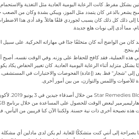
ين بشكل مفرط. كانت الرعاية اليومية العادية مثل التغذية والاستحمام 
بح يشعر بالذعر. كان يتمدد مثل الموز، ويبكي بشدة وكان من الصعب جدً
 إلى ذلك كل ذلك كان يسبب لجوردي قلقًا هائلاً. وقد أدى هذا الاضطرا
ام، مما أدى إلى نوبات هلع جديدة.
كان من الواضح أنه كان متخلفًا جدًا في مهاراته الحركية. على سبيل ال
م ينجح.
 في هذه العملية، فقد كافح للحفاظ على وزنه. وفي الوقت نفسه، أصبح 
شكل متزايد أثناء الرعاية اليومية العادية. كان تغيير الحفاض يكاد يكو
ابس إلى "شجار" فظ. بعد (إعادة) الفحوصات والاختبارات في المستشفى، 
 للأصوات واللمس والتوازن، من بين أمور أخرى.
لقد تعرفنا على Madeleine Meuwessen وm Therapy
ت هذه نصيحة أخرى ذات نية حسنة. ولكننا الآن كنا قريبين من اليأس، فم
ضًا بصراحة إلى أنني كنت متشككًا للغاية. لم يكن لدى مادلين أي مشكلة