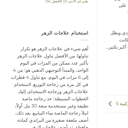
الحمل
(4)
طنين في الأذنين
(3)
 على
اج Star
وردي ويظل
استخدام علاجات الزهر
راهن. لم يتم إجراء سوى دراسة واحدة على مستوى العالم حول متلازمة PTCHD1، وكانت
أهم شيء في علاجات الزهر هو تكرار
تناولها. من الأفضل تناول علاجات الزهر
بأكبر عدد ممكن من المرات في اليوم
الواحد، والمبدأ التوجيهي الذهبي هو؛ من 4
إلى 6 مرات في اليوم، مع تناول 4 قطرات
في كل مرة من زجاجة التوزيع. لاستخدام
علاجات الزهر وزجاجة الاستخدام، إليك
الخطوات البسيطة؛ خذ زجاجة ماصة
كيبة 5
نظيفة وغير مستخدمة سعة 30 مل. أولاً،
املأ زجاجة الماصة بماء الينابيع. بعد ذلك،
أضف ملعقة صغيرة من البراندي كمادة
حافظة، ثم أضف علاجات الزهر.