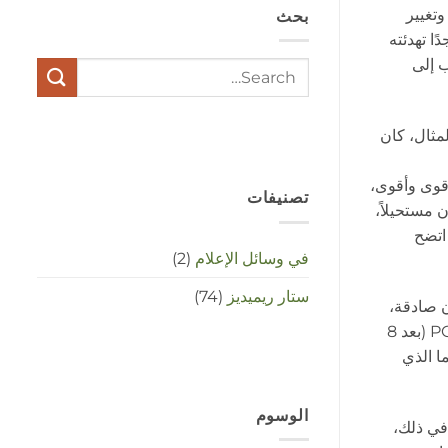
وتغيير
بحث
stress
met
ا تهدئته
elkaar
ب إلى
te
maken
in
deze
مثال، كان
crisistijd?
مغلقة
أقوى وأقوى،
تصنيفات
ن مستحيلاً،
اتضح
في وسائل الإعلام
(2)
ستار ريميديز
(74)
Star Remedies Blosso من خلال أصدقاء جيدين في 3 يونيو 2019. لأكون صادقة،
كنت قد انتهيت تمامًا من الأمر في ذلك الوقت. كنا نعمل مع بلدية هارليميرمير لبعض الوقت للحصول على المساعدة من خلال برنامج PGB (بعد 8
ا الذي
الوسوم
 في ذلك،