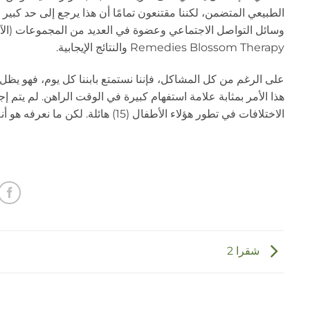
الطبيعي المتضمن، لكننا مقتنعون تمامًا أن هذا يرجع إلى حد كبي
Remedies Blossom Therapy والنتائج الإيجابية.
على الرغم من كل المشاكل، فإننا نستمتع بابننا كل يوم، فهو يظل
الاختلافات في تطور هؤلاء الأطفال (15) هائلة. لكن ما نعرفه هو أنه بمساعدة مادلين، وبالتعاون مع جوردي، يمكننا مواجهة المستقبل بثقة أكبر بكثير...
شقرا 2