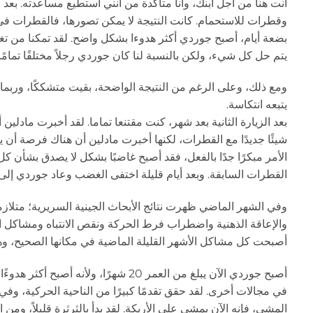
أنت هنا من أجل ابنك، وأنا متأكدة من أنني أستطيع مساعدته. ب
وقطرات للاستحمام. كانت النتيجة لا يمكن تصورها، فالقطرات في 
بضعة أيام، أصبح جوردي أكثر هدوءا بشكل واضح. لقد تمكنا من تغي
يتم حل كل شيء، ولكن بالنسبة لنا كان جوردي رجلاً مختلفًا تمامًا
ومع ذلك، وعلى الرغم من النتيجة الواضحة، بقيت متشككًا، وربما ل
يتبعه انتكاسة.
بعد الزيارة الثانية بعد شهر، كنت مقتنعا تماما. لقد أخبرت ماد
شيئًا جديدًا مع القطرات، لكنها أخبرت مادلين أن هناك فرصة أن يك
الأمر مبكرًا جدًا بالفعل، فقد أصبح غاضبًا بشكل لا يصدق بشأن ك
القطرات السابقة. وبعد أيام قليلة اختفى الغضب وعاد جوردي إلى 
والإعاقة الذهنية واضطراب فرط الحركة ونقص الانتباه ومشاكل الح
أصبحت كل مشاكل الأشهر القليلة الماضية في مكانها الصحيح، وهذا
في مجالات أخرى. لقد حقق تقدمًا كبيرًا من الناحية الحركية، 
المشي، فإنه الآن يمشي على الأريكة. لقد بدأ بالثرثرة قليلاً، ومن