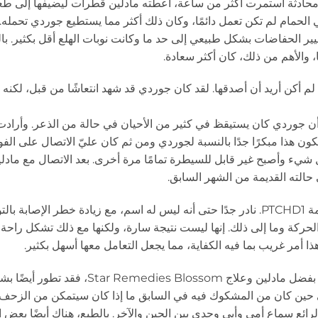
عد محادثة استمرت أكثر من ساعة، أعطته مادلين قطرات ليضيفها إلى ط
الحمام لم تكن تعمل دائمًا، وكان ذلك أكثر مما يستطيع جوردي تحمله.
ير الحفاضات بشكل طبيعي إلى حد ما وكانت نوبات الهلع أقل بكثير. بال
، والأهم من ذلك، كان أكثر سعادة.
م أكن أريد أن أصدقها. لقد كان جوردي قد شهد انتعاشًا من قبل، لكنه كا
لين أن جوردي كان يستيقظ في كثير من الأحيان في حالة من الذعر. وأراد
ون هذا مبكرًا جدًا بالنسبة لجوردي ومن ثم كان عليّ الاتصال على الفو
ل شيء وأصبح غير قابل للسيطرة تمامًا مرة أخرى. بعد الاتصال مع مادلي
حالته القديمة من الشهر السابق.
وفي الشهر الماضي ظهرت نتائج الأبحاث الجينية السريرية؛ متلازمة PTCHD1. نادر جدًا حتى أنه ليس له اسم، مع زيادة خطر الإصابة 
ركة وما إلى ذلك. إنها ليست نتيجة سارة، ولكنها مع ذلك تشكل راحة لن
 أمر غريب بما فيه الكفاية، مما يجعل التعامل معها أسهل بكثير.
أصبح جوردي الآن يبلغ من العمر 20 شهرًا، ولأنه أصبح أكثر هدوءًا بفضل مادلين وعلاج ssom
وفي حين كان من المشكوك فيه في السابق ما إذا كان سيتمكن من الزحف
 الرائع سماع أمي وأبي وجدي بين الحين والآخر. بالطبع، هناك أيضًا بعض 