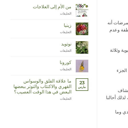
من الأم إلى العلاجات
التعليقات
على
Van
لممرضات أنه
Moeder
زينيا
tot
اطفة وعدم
التعليقات
على
Remedies
Zinnia
مغلقة
مغلقة
نوتويد
حيوية وثلاثة
التعليقات
على
Duizendknoop
مغلقة
كورونا
التعليقات
على
 الجزء
Corona
مغلقة
ما علاقة القلق والوسواس
23
القهري والاكتئاب والتوتر ببعضها
مارس
كتشاف
البعض في هذا الوقت العصيب؟
لذلك أحالنا
التعليقات
على
Wat
hebben
ة جوردي وما
angst,
hypochondrie,
depressies
en