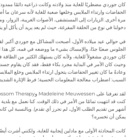
كان جوردي مضطربًا للغاية منذ ولادته وكانت ذراعيه دائمًا ممدودت
الحفاضات وارتداء الملابس وخلعها صعبة للغاية لأنه سرعان ما أص
مرة أخرى. الزيارات إلى المستشفى، الأصوات الغريبة، الزوار، وما
دخولنا في نوع من الحلقة المفرغة، حيث لم يعد يريد أن يأكل أو ين
في حوالي عيد ميلاده الأول، أصبحت المشاكل مع جوردي أكبر. لقد 
الجلوس صعبًا جدًا، والإمساك بشيء ما ووضعه في فمه، كل هذا ل
كان جوردي مشغولاً للغاية، ولأنه كان يستهلك الكثير من الطاقة
وحيث كان الأمر في البداية مجرد بكاء فقط، فقد كان يقاوم جسديًا ب
وعادةً ما كان تغيير الحفاضات يتحول ارتداء الملابس وخلع المل
السبب: اضطراب معالجة المعلومات الحسية؛ فرط الإثارة الشديدة
أشهر من تقديم الطلب الأول، لم نحرز أي تقدم). وبالنسبة لي كان
يمكن أن تخسره؟
كانت المحادثة الأولى مع مادلين إيجابية للغاية، ولكنني أشرت أي