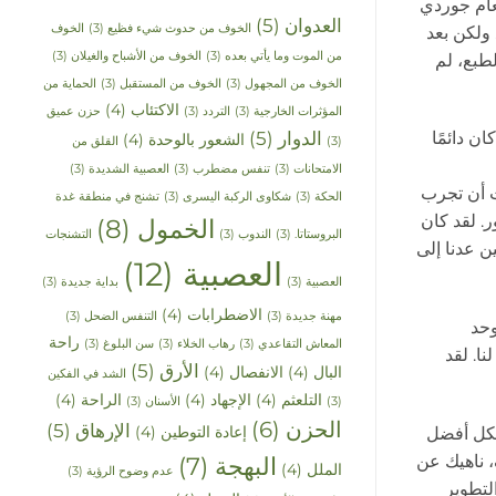
عام جوردي
العدوان
(5)
الخوف من حدوث شيء فظيع
(3)
الخوف
 ولكن بعد
من الموت وما يأتي بعده
(3)
الخوف من الأشباح والغيلان
(3)
طبع، لم
الخوف من المجهول
(3)
الخوف من المستقبل
(3)
الحماية من
الاكتئاب
(4)
المؤثرات الخارجية
(3)
التردد
(3)
حزن عميق
الدوار
(5)
ن دائمًا
الشعور بالوحدة
(4)
(3)
القلق من
الامتحانات
(3)
تنفس مضطرب
(3)
العصبية الشديدة
(3)
ت أن تجرب
الحكة
(3)
شكاوى الركبة اليسرى
(3)
تشنج في منطقة غدة
ر. لقد كان
الخمول
(8)
البروستاتا.
(3)
الندوب
(3)
التشنجات
ن عدنا إلى
العصبية
(12)
العصبية
(3)
بداية جديدة
(3)
الاضطرابات
(4)
مهنة جديدة
(3)
التنفس الضحل
(3)
بالتوحد
راحة
المعاش التقاعدي
(3)
رهاب الخلاء
(3)
سن البلوغ
(3)
ا. لقد
الأرق
(5)
البال
(4)
الانفصال
(4)
الشد في الفكين
التلعثم
(4)
الإجهاد
(4)
الراحة
(4)
(3)
الأسنان
(3)
الحزن
(6)
الإرهاق
(5)
إعادة التوطين
(4)
Star Remedies Blo، فقد تطور أيضًا بشكل أفضل
، ناهيك عن
البهجة
(7)
الملل
(4)
عدم وضوح الرؤية
(3)
التطوير