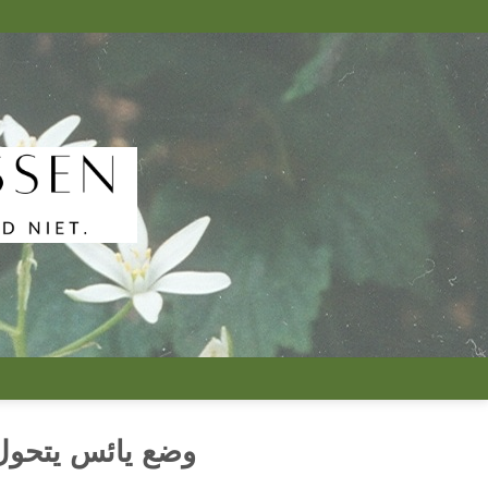
تخطي
للمحتوى
وضع يائس يتحول 