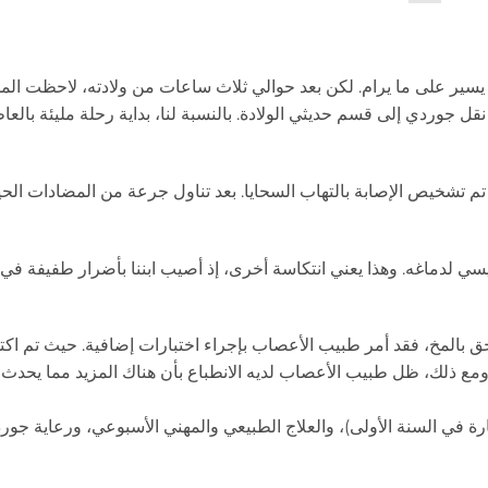
بدا أن كل شيء يسير على ما يرام. لكن بعد حوالي ثلاث ساعات من ولادته، لاحظت ا
نقل جوردي إلى قسم حديثي الولادة. بالنسبة لنا، بداية رحلة مليئة بالع
(6 فحوصات للنخاع الشوكي) تم تشخيص الإصابة بالتهاب السحايا. بعد تناول جرعة من المضادات ال
غناطيسي لدماغه. وهذا يعني انتكاسة أخرى، إذ أصيب ابننا بأضرار طفيفة في
حق بالمخ، فقد أمر طبيب الأعصاب بإجراء اختبارات إضافية. حيث تم ا
مع ذلك، ظل طبيب الأعصاب لديه الانطباع بأن هناك المزيد مما يحدث، 
ار، كانت حياتنا كلها تدور حول المستشفى (أكثر من 120 زيارة في السنة الأولى)، والعلاج الطبيعي والمهني الأسبوعي، ورعاي