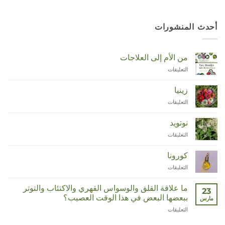
أحدث المنشورات
من الأم إلى العلاجات
التعليقات
على
Van
Moeder
زينيا
tot
التعليقات
على
Remedies
Zinnia
مغلقة
مغلقة
نوتويد
التعليقات
على
Duizendknoop
مغلقة
كورونا
التعليقات
على
Corona
مغلقة
ما علاقة القلق والوسواس القهري والاكتئاب والتوتر
23
ببعضها البعض في هذا الوقت العصيب؟
مارس
التعليقات
على
Wat