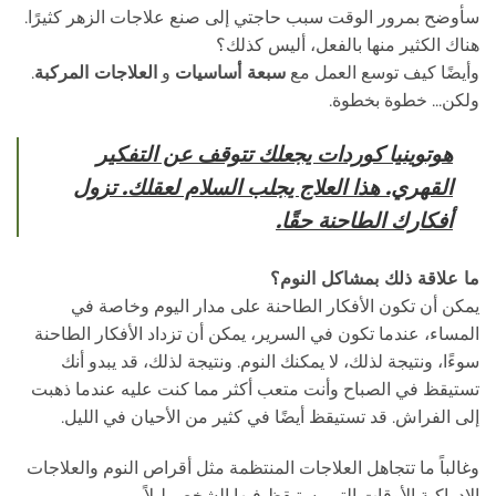
سأوضح بمرور الوقت سبب حاجتي إلى صنع علاجات الزهر كثيرًا.
هناك الكثير منها بالفعل، أليس كذلك؟
وأيضًا كيف توسع العمل مع
سبعة أساسيات
و
العلاجات المركبة
.
ولكن... خطوة بخطوة.
هوتوينيا كوردات يجعلك تتوقف عن التفكير
القهري. هذا العلاج يجلب السلام لعقلك. تزول
أفكارك الطاحنة حقًا.
ما علاقة ذلك بمشاكل النوم؟
يمكن أن تكون الأفكار الطاحنة على مدار اليوم وخاصة في
المساء، عندما تكون في السرير، يمكن أن تزداد الأفكار الطاحنة
سوءًا، ونتيجة لذلك، لا يمكنك النوم. ونتيجة لذلك، قد يبدو أنك
تستيقظ في الصباح وأنت متعب أكثر مما كنت عليه عندما ذهبت
إلى الفراش. قد تستيقظ أيضًا في كثير من الأحيان في الليل.
وغالباً ما تتجاهل العلاجات المنتظمة مثل أقراص النوم والعلاجات
الإدراكية الأوقات التي يستيقظ فيها الشخص ليلاً.