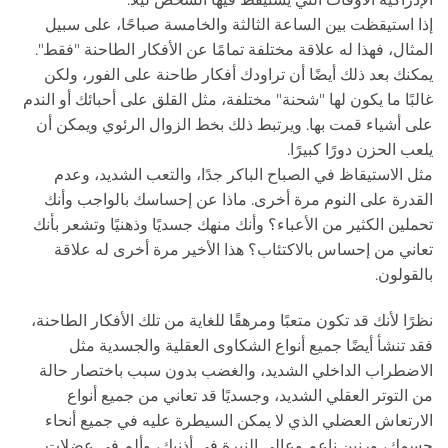
إذا استيقظت بين الساعة الثالثة والخامسة صباحًا، على سبيل
المثال، فهذا له علاقة مختلفة تمامًا عن الأفكار الطاحنة "فقط".
يمكنك بعد ذلك أيضًا أن تراودك أفكار طاحنة على الفور، ولكن
غالبًا ما يكون لها "شحنة" مختلفة، مثل القلق على أحبائك أو الندم
على أشياء قمت بها. ويرتبط ذلك بخط الزوال الرئوي ويمكن أن
يلعب الحزن دورًا كبيرًا.
مثل الاستيقاظ في الصباح الباكر جدًا، والتعب الشديد، وعدم
القدرة على النوم مرة أخرى. ماذا عن إحساسك بالواجب وأنك
تحملين الكثير من الأعباء؟ وأنك منهك جسديًا وذهنيًا وتشعر بأنك
تعاني من إحساس بالاكتئاب؟ هذا الأخير مرة أخرى له علاقة
بالقولون.
نظرًا لأنك قد تكون متعبًا ومرهقًا للغاية من تلك الأفكار الطاحنة،
فقد تنشأ أيضًا جميع أنواع الشكاوى العقلية والجسدية مثل
الاضطراب الداخلي الشديد، والغضب بدون سبب باختصار حالة
من التوتر العقلي الشديد، وجسديًا قد تعاني من جميع أنواع
الارتعاش العضلي الذي لا يمكن السيطرة عليه في جميع أنحاء
جسمك، ورنين ناعم وعالي النبرة في أذنيك، وألم في عضلات