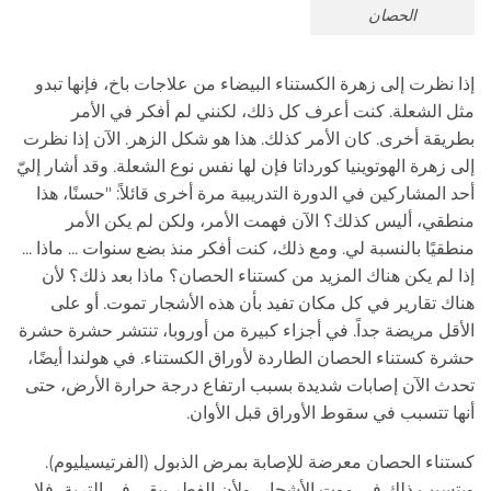
الحصان
إذا نظرت إلى زهرة الكستناء البيضاء من علاجات باخ، فإنها تبدو
مثل الشعلة. كنت أعرف كل ذلك، لكنني لم أفكر في الأمر
بطريقة أخرى. كان الأمر كذلك. هذا هو شكل الزهر. الآن إذا نظرت
إلى زهرة الهوتوينيا كورداتا فإن لها نفس نوع الشعلة. وقد أشار إليّ
أحد المشاركين في الدورة التدريبية مرة أخرى قائلاً: "حسنًا، هذا
منطقي، أليس كذلك؟ الآن فهمت الأمر، ولكن لم يكن الأمر
منطقيًا بالنسبة لي. ومع ذلك، كنت أفكر منذ بضع سنوات ... ماذا ...
إذا لم يكن هناك المزيد من كستناء الحصان؟ ماذا بعد ذلك؟ لأن
هناك تقارير في كل مكان تفيد بأن هذه الأشجار تموت. أو على
الأقل مريضة جداً. في أجزاء كبيرة من أوروبا، تنتشر حشرة حشرة
حشرة كستناء الحصان الطاردة لأوراق الكستناء. في هولندا أيضًا،
تحدث الآن إصابات شديدة بسبب ارتفاع درجة حرارة الأرض، حتى
أنها تتسبب في سقوط الأوراق قبل الأوان.
كستناء الحصان معرضة للإصابة بمرض الذبول (الفرتيسيليوم).
ويتسبب ذلك في موت الأشجار، ولأن الفطر يبقى في التربة، فلا