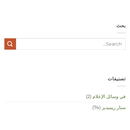
hebben
angst,
hypochondrie,
depressies
en
بحث
stress
met
elkaar
te
maken
in
deze
crisistijd?
مغلقة
تصنيفات
في وسائل الإعلام
(2)
ستار ريميديز
(74)