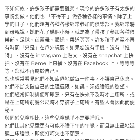
不知何故，許多孩子都需要雛菊。現今的許多孩子有太多的
事情要做。他們也 「不得不 」做各種各樣的事情。除了上
學的日子，他們還有各種各樣經常參加的俱樂部。我經常聽
到母親說，她們花了幾個小時，就是為了帶孩子參加各種俱
樂部。足球、芭蕾舞、體操、柔道等等。許多孩子甚至不再
有時間「只是」在戶外玩耍。如果您沒有手機、沒有「推
特」、沒有在 instagram 上貼文、沒有在 snapchat 上快
拍、沒有在 Beme 上直播、沒有在 Facebook 上，等等等
等，您就不再屬於自己。
您也經常看見他們不知疲倦地做每一件事，不讓自己休息。
他們不斷突破自己的生理極限，如飢、渴或睡眠的慾望。
他們經常抑制排便和尿意，只有在快來不及時才上廁所，或
是在上廁所前幾公尺時才穿褲子上廁所。有些人會因此而便
秘。
與同齡兒童相比，這些兒童幾乎不需要睡眠。
他們比其他兒童更有可能不睡下午的午覺，而且無止盡地延
遲上床睡覺，即使打呵欠也不願意。