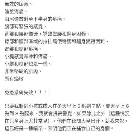
無效的尿意、
陰莖疼痛、
由尾骨放射至下半身的疼痛、
腹部有緊張的感覺、
背部和腰部僵硬，導致彎腰和翻身困難、
背部和腰部區域的拉扯痛使彎腰和翻身變得困難、
臀部和腿部疼痛、
小腿感覺寒冷和疼痛、
小腿和腳部也是一樣、
非常堅硬的肌肉、
所有過敏
免疫系統失效！！！！
只要我聽到小孩或成人在冬天早上 5 點到 7 點，夏天早上 6
點到 8 點醒來，我就會提高警覺。如果除此之外（這種情況
在兒童身上尤其常見），他們在夜間大量出汗，對我來說，
這已經是一種暗示，表明他們正在捕食自己的身體。