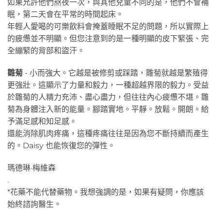
如果允許他們熬夜一次，與其他兒童不同的是，他們不會補
眠，第二天會在平常的時間起床。
年輕人愛喝的可樂飲料會掩蓋睡眠不足的問題，所以實際上
的疲憊並不明顯。但您注意到的是一種明顯的皮下緊張、完
全繃緊的背部和盜汗。
雛菊
- 小而強大。它越是被修剪或踩踏，雛菊就越是繁殖得
更強壯。這顯示了力量和毅力，一種超越界限的毅力。受益
於雛菊的人精力充沛、盡心盡力，但往往內心疲憊不堪。雛
菊為身體注入新的能量。腳踏實地。平靜。放鬆。開朗。給
予滿足感和知足感。
還能消除肌肉疼痛，這種疼痛往往是因為您不斷持續而產生
的。Daisy 也能恢復您的彈性。
瑪德琳·梅維森
.
*花藥不能代替藥物。我想強調的是，如果有疑問，你應該
始終諮詢醫生。