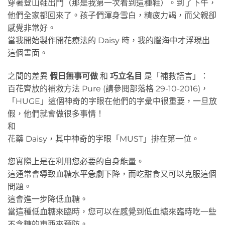
穿著登山鞋出門（那是我第一次看到這種鞋）。到了下午，
他們全家都回來了。孩子們渾身雪白，精疲力竭，而父親卻
感覺非常好。
當我開始製作開花療法的 Daisy 時，我的腦海中才浮現出
這個畫面。
之間的差異
假日無事可做
和
巧立名目
是「補救語言」：
百花齊放的補救方法 Pure (請參閱部落格 29-10-2016)，
「HUGE」這個神奇的字眼在他們的字彙中很重要，一旦放
假，他們就會做很多事情！
和
花藥 Daisy，其中神奇的字眼「MUST」排在第一位。
您實際上是在利用您必要的自身能量。
這通常會導致血糖水平急劇下降，而吃甜食又可以克服這個
問題。
這會進一步降低血糖。
當這種低血糖來臨時，您可以在感覺到低血糖來臨時吃一些
不含糖的東西來預防。