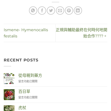
Ismene- Hymenocallis
正規與輔助最終在何時何地開
festalis
始合作????。
RECENT POSTS
從母親到藥方
在
留言功能已關閉
〈Van
Moeder
百日草
tot
在
留言功能已關閉
Remedies〉
〈Zinnia〉
中
中
虎杖