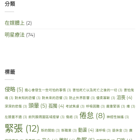
分類
在媒體上
(2)
明星療法
(74)
標籤
侵略
(5)
擔心會發生一些可怕的事情
(3)
害怕死亡以及死亡之後的一切
(3)
害怕鬼
沮喪
(4)
魂
(3)
對未知的恐懼
(3)
對未來的恐懼
(3)
防止外界影響
(3)
優柔寡斷
(3)
頭暈
(5)
孤獨
(4)
深深的悲傷
(3)
考試焦慮
(3)
呼吸困難
(3)
嚴重緊張
(3)
癢
(3)
倦怠
(8)
左膝蓋不適
(3)
前列腺周圍區域痙攣
(3)
傷疤
(3)
神經性抽搐
(3)
緊張
(12)
動盪
(4)
新的開始
(3)
新職業
(3)
淺呼吸
(3)
退休金
(3)
廣
失眠
(5)