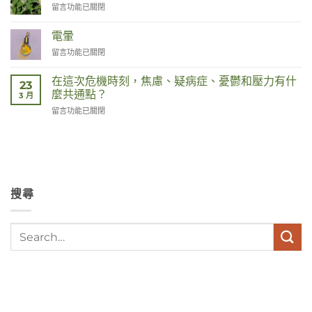
在
留言功能已關閉
〈Duizendknoop〉
中
電暈
在
留言功能已關閉
〈Corona〉
中
在這次危機時刻，焦慮、疑病症、憂鬱和壓力有什
23
麼共通點？
3 月
在
留言功能已關閉
〈Wat
hebben
angst,
hypochondrie,
depressies
en
搜尋
stress
met
elkaar
te
maken
in
deze
crisistijd?〉
中