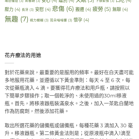
安心
(4)
離別
(4)
口吃
(4)
場恐懼症
(3)
青春期
(3)
下顎緊張
(3)
悲傷
(6)
疲勞
(5)
壓力
(4)
安慰
(4)
搬遷
(4)
無聊
(4)
長牙
(3)
無趣
(7)
懷孕
(4)
視力模糊
(3)
耳朵嗡嗡響
(3)
花卉療法的用途
對於花藥來說，最重要的是服用的頻率。最好在白天盡可能
多地服用花藥，並遵循以下黃金準則：每天 4 至 6 次，每
次從藥瓶滴入 4 滴。要獲得花卉療法和用戶瓶，請按照以
下簡單步驟操作；取一個乾淨的、未使用過的30ml移液
瓶。首先，將移液器瓶裝滿泉水。之後，加入一茶匙白蘭地
作為防腐劑，然後添加花藥。
取出所選花藥的儲備瓶或儲備瓶，每種花藥 3 滴加入 30 毫
升。移液器瓶。第二條黃金法則是；從原液瓶中滴入1滴至