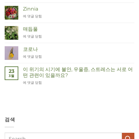
Moeder
tot
Zinnia
Remedies
Zinnia
에 댓글 닫힘
매듭풀
Duizendknoop
에 댓글 닫힘
코로나
Corona
에 댓글 닫힘
이 위기의 시기에 불안, 우울증, 스트레스는 서로 어
23
떤 관련이 있을까요?
3월
Wat
에 댓글 닫힘
hebben
angst,
hypochondrie,
depressies
en
stress
검색
met
elkaar
te
maken