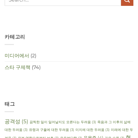
in
deze
crisistijd?
카테고리
미디어에서
(2)
스타 구제책
(74)
태그
공격성
(5)
끔찍한 일이 일어날지도 모른다는 두려움
(3)
죽음과 그 이후의 삶에
대한 두려움
(3)
유령과 구울에 대한 두려움
(3)
미지에 대한 두려움
(3)
미래에 대한 두
현
우울증
(4)