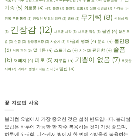
려움
(3)
외부 영향으로부터 보호
(3)
우유부단함
(3)
깊은 슬픔
(3)
기증
(5)
외로움
(4)
시험 불안
(3)
불안한 호흡
(3)
심한 신경질
(3)
가려움
(3)
무기력
(8)
왼쪽 무릎 통증
(3)
전립선 부위의 경련
(3)
흉터
(3)
신경성 틱
긴장감
(12)
불안
(4)
(3)
새로운 시작
(3)
새로운 직업
(3)
얕은 호
불면증
마음의 평화
(4)
분리
(4)
흡
(3)
연금
(3)
광장공포증
(3)
사춘기
(3)
슬픔
(5)
말더듬
(4)
스트레스
(4)
편안함
(4)
턱의 긴장
(3)
치아
(3)
기쁨이 없음
(7)
(6)
피로
(5)
재배치
(4)
지루함
(4)
흐릿한
임신
(4)
시야
(3)
귀에서 윙윙거리는 소리
(3)
꽃 치료법 사용
블러썸 요법에서 가장 중요한 것은 섭취 빈도입니다. 블러썸
요법은 하루에 가능한 한 자주 복용하는 것이 가장 좋으며,
하루에 4~6회, 디스펜서 병에서 한 번에 4방울씩 복용하는