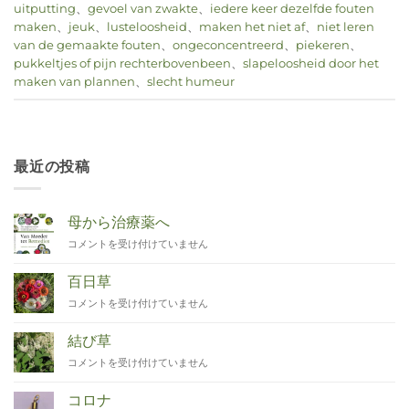
uitputting
、
gevoel van zwakte
、
iedere keer dezelfde fouten
maken
、
jeuk
、
lusteloosheid
、
maken het niet af
、
niet leren
van de gemaakte fouten
、
ongeconcentreerd
、
piekeren
、
pukkeltjes of pijn rechterbovenbeen
、
slapeloosheid door het
maken van plannen
、
slecht humeur
最近の投稿
母から治療薬へ
Van
コメントを受け付けていません
Moeder
tot
百日草
Remedies
Zinnia
コメントを受け付けていません
は
は
結び草
Duizendknoop
コメントを受け付けていません
は
コロナ