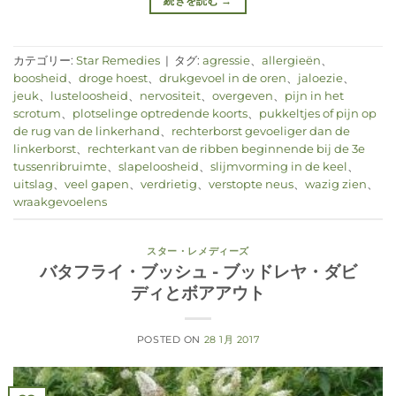
続きを読む
→
カテゴリー:
Star Remedies
|
タグ:
agressie
、
allergieën
、
boosheid
、
droge hoest
、
drukgevoel in de oren
、
jaloezie
、
jeuk
、
lusteloosheid
、
nervositeit
、
overgeven
、
pijn in het
scrotum
、
plotselinge optredende koorts
、
pukkeltjes of pijn op
de rug van de linkerhand
、
rechterborst gevoeliger dan de
linkerborst
、
rechterkant van de ribben beginnende bij de 3e
tussenribruimte
、
slapeloosheid
、
slijmvorming in de keel
、
uitslag
、
veel gapen
、
verdrietig
、
verstopte neus
、
wazig zien
、
wraakgevoelens
スター・レメディーズ
バタフライ・ブッシュ - ブッドレヤ・ダビ
ディとボアアウト
POSTED ON
28 1月 2017