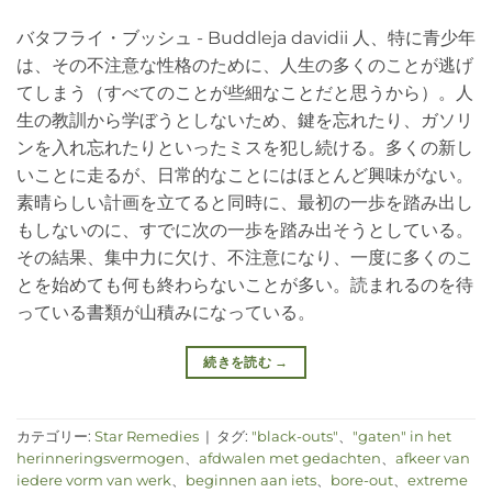
バタフライ・ブッシュ - Buddleja davidii 人、特に青少年
は、その不注意な性格のために、人生の多くのことが逃げ
てしまう（すべてのことが些細なことだと思うから）。人
生の教訓から学ぼうとしないため、鍵を忘れたり、ガソリ
ンを入れ忘れたりといったミスを犯し続ける。多くの新し
いことに走るが、日常的なことにはほとんど興味がない。
素晴らしい計画を立てると同時に、最初の一歩を踏み出し
もしないのに、すでに次の一歩を踏み出そうとしている。
その結果、集中力に欠け、不注意になり、一度に多くのこ
とを始めても何も終わらないことが多い。読まれるのを待
っている書類が山積みになっている。
続きを読む
→
カテゴリー:
Star Remedies
|
タグ:
"black-outs"
、
"gaten" in het
herinneringsvermogen
、
afdwalen met gedachten
、
afkeer van
iedere vorm van werk
、
beginnen aan iets
、
bore-out
、
extreme