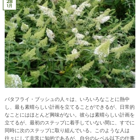
28
1月
バタフライ・ブッシュの人々は、いろいろなことに熱中
し、最も素晴らしい計画を立てることができるが、日常的
なことにはほとんど興味がない。彼らは素晴らしい計画を
立てるが、最初のステップに着手していない間に、すでに
同時に次のステップに取り組んでいる。このような人は
往々にして非常に知的であるが、自分のレベル以下の仕事