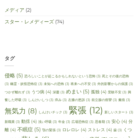
メディア
(2)
スター・レメディーズ
(74)
タグ
侵略
(5)
恐ろしいことが起こるかもしれないという恐怖
(3)
死とその後の恐怖
(3)
幽霊・妖怪恐怖症
(3)
未知への恐怖
(3)
将来への不安
(3)
外的影響からの保護
(3)
めまい
(5)
うつ病
(4)
孤独
(4)
つかず離れず
(3)
深憂
(3)
受験不安
(3)
興
奮した呼吸
(3)
しんけいしつ
(3)
痒み
(3)
左膝の愁訴
(3)
前立腺の痙攣
(3)
瘢痕
(3)
緊張
(12)
無気力
(8)
しんけいチック
(3)
新しいスタート
(3)
動揺
(4)
安心
(4)
分
新職業
(3)
浅い呼吸
(3)
年金
(3)
広場恐怖症
(3)
思春期
(3)
不眠症
(5)
離
(4)
ロレロレ
(4)
ストレス
(4)
くつ
顎の緊張
(3)
歯
(3)