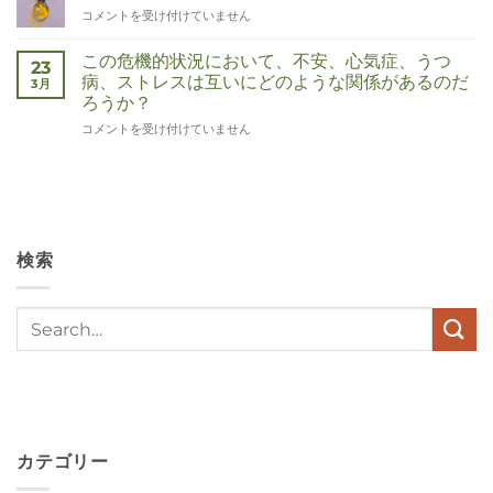
Corona
コメントを受け付けていません
は
この危機的状況において、不安、心気症、うつ
23
病、ストレスは互いにどのような関係があるのだ
3月
ろうか？
Wat
コメントを受け付けていません
hebben
angst,
hypochondrie,
depressies
en
stress
検索
met
elkaar
te
maken
in
deze
crisistijd?
は
カテゴリー