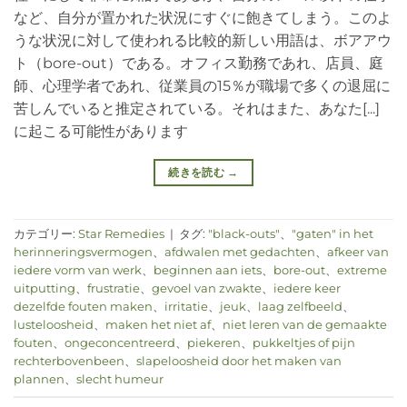
など、自分が置かれた状況にすぐに飽きてしまう。このよ
うな状況に対して使われる比較的新しい用語は、ボアアウ
ト（bore-out）である。オフィス勤務であれ、店員、庭
師、心理学者であれ、従業員の15％が職場で多くの退屈に
苦しんでいると推定されている。それはまた、あなた[...]
に起こる可能性があります
続きを読む
→
カテゴリー:
Star Remedies
|
タグ:
"black-outs"
、
"gaten" in het
herinneringsvermogen
、
afdwalen met gedachten
、
afkeer van
iedere vorm van werk
、
beginnen aan iets
、
bore-out
、
extreme
uitputting
、
frustratie
、
gevoel van zwakte
、
iedere keer
dezelfde fouten maken
、
irritatie
、
jeuk
、
laag zelfbeeld
、
lusteloosheid
、
maken het niet af
、
niet leren van de gemaakte
fouten
、
ongeconcentreerd
、
piekeren
、
pukkeltjes of pijn
rechterbovenbeen
、
slapeloosheid door het maken van
plannen
、
slecht humeur