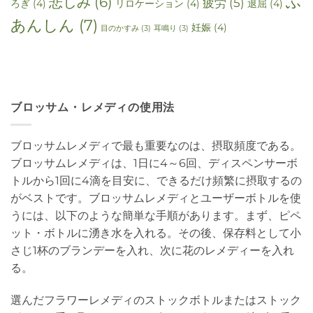
ふ
悲しみ
(6)
疲労
(5)
ろぎ
(4)
リロケーション
(4)
退屈
(4)
あんしん
(7)
妊娠
(4)
目のかすみ
(3)
耳鳴り
(3)
ブロッサム・レメディの使用法
ブロッサムレメディで最も重要なのは、摂取頻度である。
ブロッサムレメディは、1日に4～6回、ディスペンサーボ
トルから1回に4滴を目安に、できるだけ頻繁に摂取するの
がベストです。ブロッサムレメディとユーザーボトルを使
うには、以下のような簡単な手順があります。まず、ピペ
ット・ボトルに湧き水を入れる。その後、保存料として小
さじ1杯のブランデーを入れ、次に花のレメディーを入れ
る。
選んだフラワーレメディのストックボトルまたはストック