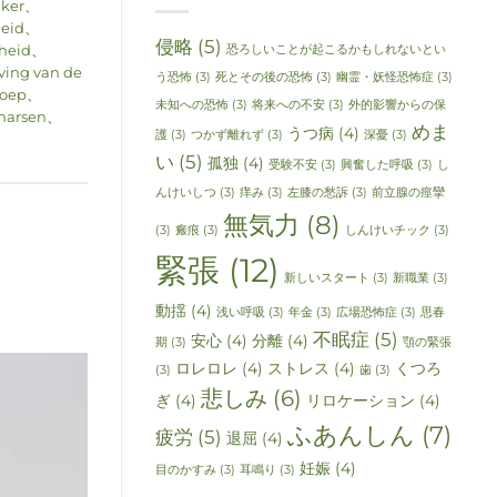
nker
、
heid
、
侵略
(5)
恐ろしいことが起こるかもしれないとい
heid
、
ving van de
う恐怖
(3)
死とその後の恐怖
(3)
幽霊・妖怪恐怖症
(3)
roep
、
未知への恐怖
(3)
将来への不安
(3)
外的影響からの保
narsen
、
めま
うつ病
(4)
護
(3)
つかず離れず
(3)
深憂
(3)
い
(5)
孤独
(4)
受験不安
(3)
興奮した呼吸
(3)
し
んけいしつ
(3)
痒み
(3)
左膝の愁訴
(3)
前立腺の痙攣
無気力
(8)
(3)
瘢痕
(3)
しんけいチック
(3)
緊張
(12)
新しいスタート
(3)
新職業
(3)
動揺
(4)
浅い呼吸
(3)
年金
(3)
広場恐怖症
(3)
思春
不眠症
(5)
安心
(4)
分離
(4)
期
(3)
顎の緊張
ロレロレ
(4)
ストレス
(4)
くつろ
(3)
歯
(3)
悲しみ
(6)
ぎ
(4)
リロケーション
(4)
ふあんしん
(7)
疲労
(5)
退屈
(4)
妊娠
(4)
目のかすみ
(3)
耳鳴り
(3)