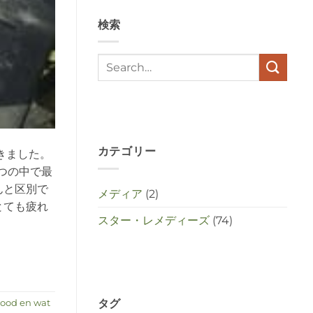
en
stress
検索
met
elkaar
te
maken
in
deze
crisistijd?
は
カテゴリー
きました。
つの中で最
んと区別で
メディア
(2)
とても疲れ
スター・レメディーズ
(74)
タグ
dood en wat