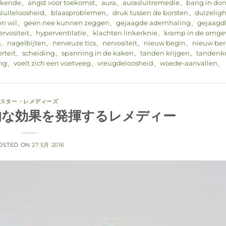
ekende
、
angst voor toekomst
、
aura
、
aurasluitremedie
、
bang in do
luiteloosheid
、
blaasproblemen
、
druk tussen de borsten
、
duizelig
n wil
、
geen nee kunnen zeggen
、
gejaagde ademhaling
、
gejaagd
rvositeit
、
hyperventilatie
、
klachten linkerknie
、
kramp in de omge
s
、
nagelbijten
、
nerveuze tics
、
nervositeit
、
nieuw begin
、
nieuw be
rteit
、
scheiding
、
spanning in de kaken
、
tanden krijgen
、
tandenk
ng
、
voelt zich een voetveeg
、
vreugdeloosheid
、
woede-aanvallen
、
スター・レメディーズ
期的な効果を発揮するレメディー
OSTED ON
27 5月 2016