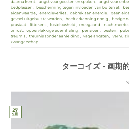
daarna komt
、
angst voor geesten en spoken
、
angst voor onb
bedplassen
、
bescherming tegen invloeden van buiten af
、
bes
eigenwaarde
、
energieverlies
、
gebrek aan energie
、
geen eige
gevoel uitgebuit te worden
、
heeft erkenning nodig
、
hevige ne
prostaat
、
littekens
、
lusteloosheid
、
meegaand
、
nachtmerrie
onrust
、
oppervlakkige ademhaling
、
pensioen
、
pesten
、
pube
treurnis
、
treurnis zonder aanleiding
、
vage angsten
、
verhuizi
zwangerschap
ターコイズ - 画
P
27
5月