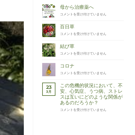
母から治療薬へ
Van
コメントを受け付けていません
Moeder
tot
百日草
Remedies
Zinnia
コメントを受け付けていません
は
は
結び草
Duizendknoop
コメントを受け付けていません
は
コロナ
Corona
コメントを受け付けていません
は
この危機的状況において、不
23
安、心気症、うつ病、ストレ
3月
スは互いにどのような関係が
あるのだろうか？
Wat
コメントを受け付けていません
hebben
angst,
hypochondrie,
depressies