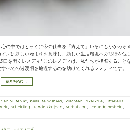
、心の中ではとっくに今の仕事を「終えて」いるにもかかわら
コイズは新しい始まりを意味し、新しい生活環境への移行を促
破口を開くレメディ" このレメディは、私たちが後悔すること
なすべての過渡期を通過するのを助けてくれるレメディです。
続きを読む
→
van buiten af
、
besluiteloosheid
、
klachten linkerknie
、
littekens
、
teit
、
scheiding
、
tanden krijgen
、
verhuizing
、
vreugdeloosheid
、
スター・レメディーズ