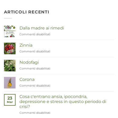
ARTICOLI RECENTI
Dalla madre ai rimedi
Commenti disabilitati
su
Van
Moeder
Zinnia
tot
Commenti disabilitati
su
Remedies
Zinnia
Nodofagi
Commenti disabilitati
su
Duizendknoop
Corona
Commenti disabilitati
su
Corona
Cosa c'entrano ansia, ipocondria,
23
depressione e stress in questo periodo di
Mar
crisi?
Commenti disabilitati
su
Wat