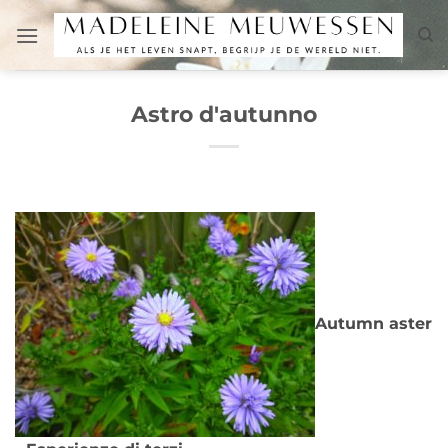
Salta
ai
contenuti
Astro d'autunno
Autumn aster