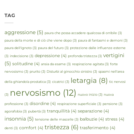
TAG
aggressione
(5)
paura che possa accadere qualcosa di orribile
(3)
paura della morte e di ciò che viene dopo
(3)
paura di fantasmi e demoni
(3)
paura dell'ignoto
(3)
paura del futuro
(3)
protezione dalle influenze esterne
vertigini
depressione
(4)
(3)
indecisione
(3)
profonda tristezza
(3)
(5)
solitudine
(4)
ansia da esame
(3)
respirazione agitata
(3)
forte
nervosismo
(3)
prurito
(3)
Disturbi al ginocchio sinistro
(3)
spasmi nell'area
letargia
(8)
della ghiandola prostatica
(3)
cicatrici
(3)
tic nervosi
nervosismo
(12)
(3)
nuovo inizio
(3)
nuova
disordine
(4)
professione
(3)
respirazione superficiale
(3)
pensione
(3)
tranquillità
(4)
separazione
(4)
agorafobia
(3)
pubertà
(3)
insonnia
(5)
balbuzie
(4)
stress
(4)
tensione delle mascelle
(3)
tristezza
(6)
comfort
(4)
trasferimento
(4)
denti
(3)