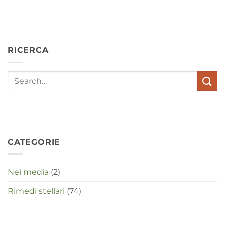
hebben
angst,
hypochondrie,
depressies
en
RICERCA
stress
met
elkaar
te
maken
in
deze
crisistijd?
CATEGORIE
Nei media
(2)
Rimedi stellari
(74)