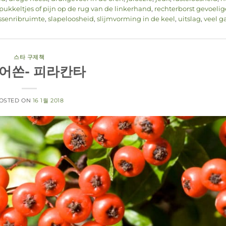
pukkeltjes of pijn op de rug van de linkerhand
,
rechterborst gevoelig
ussenribruimte
,
slapeloosheid
,
slijmvorming in de keel
,
uitslag
,
veel g
스타 구제책
어쏜- 피라칸타
OSTED ON
16 1월 2018