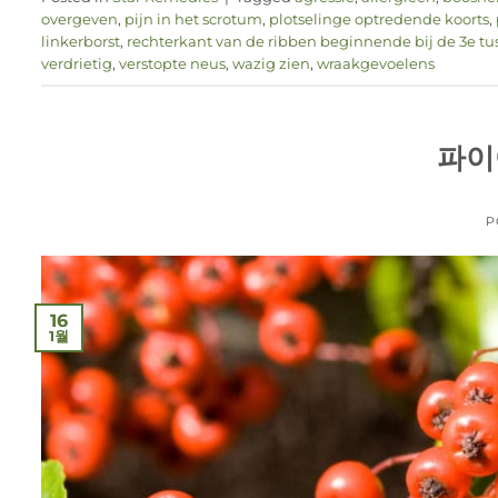
overgeven
,
pijn in het scrotum
,
plotselinge optredende koorts
,
linkerborst
,
rechterkant van de ribben beginnende bij de 3e t
verdrietig
,
verstopte neus
,
wazig zien
,
wraakgevoelens
파이
P
16
1월