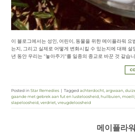
이 블로그에서는 성인, 어린이, 동물을 위한 메이플라워 요
는지, 그리고 실제로 어떻게 변화시킬 수 있는지에 대해 설
년 동안 우리는 "놓아주기"를 일종의 종교로 바꾼 것 같습니다 [
CO
Posted in
Star Remedies
|
Tagged
achterdocht
,
argwaan
,
duiz
gaande met gebrek aan fut en lusteloosheid
,
huilbuien
,
moeili
slapeloosheid
,
verdriet
,
vreugdeloosheid
메이플라워