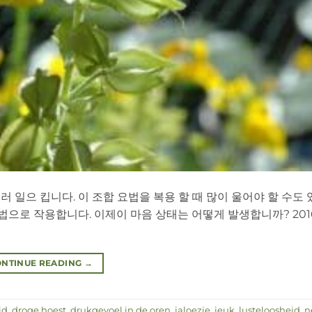
 일으 킵니다. 이 조합 요법을 복용 할 때 많이 울어야 할 수도
법으로 작용합니다. 이제이 마음 상태는 어떻게 발생합니까? 2016
NTINUE READING
→
id
,
droge hoest
,
drukgevoel in de oren
,
jaloezie
,
jeuk
,
lusteloosheid
,
n