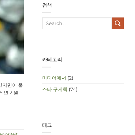
검색
met
elkaar
te
maken
in
deze
crisistijd?
카테고리
미디어에서
(2)
 있지만이 울
스타 구제책
(74)
 년 2 월
태그
ervositeit
,