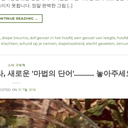
 못합니다. 정말 완벽한 그림 [...]
NTINUE READING
→
,
diepe treurnis
,
dof gevoel in het hoofd
,
een gevoel van leegte
,
hoofd
 klachten
,
schuld op je nemen
,
slapeloosheid
,
slecht geweten
,
zenuw
스타 구제책
로운 '마법의 단어'.......... 놓아주세
OSTED ON
31 7월 2016