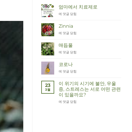
엄마에서 치료제로
Van
에 댓글 닫힘
Moeder
tot
Zinnia
Remedies
Zinnia
에 댓글 닫힘
매듭풀
Duizendknoop
에 댓글 닫힘
코로나
Corona
에 댓글 닫힘
이 위기의 시기에 불안, 우울
23
증, 스트레스는 서로 어떤 관련
3월
이 있을까요?
Wat
에 댓글 닫힘
hebben
angst,
hypochondrie,
depressies
en
stress