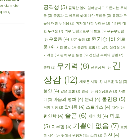
er dan de
공격성
(5)
끔찍한 일이 일어날지도 모른다는 두려
apen
,
움
(3)
죽음과 그 이후의 삶에 대한 두려움
(3)
유령과 구
울에 대한 두려움
(3)
미지에 대한 두려움
(3)
미래에 대
한 두려움
(3)
외부 영향으로부터 보호
(3)
우유부단함
현기증
(5)
우울증
(4)
외로
(3)
깊은 슬픔
(3)
움
(4)
시험 불안
(3)
불안한 호흡
(3)
심한 신경질
(3)
가려움
(3)
왼쪽 무릎 통증
(3)
전립선 부위의 경련
(3)
긴
무기력
(8)
흉터
(3)
신경성 틱
(3)
장감
(12)
새로운 시작
(3)
새로운 직업
(3)
불안
(4)
얕은 호흡
(3)
연금
(3)
광장공포증
(3)
사춘
불면증
(5)
마음의 평화
(4)
분리
(4)
기
(3)
말더듬
(4)
스트레스
(4)
턱의 긴장
(3)
치아
(3)
슬픔
(6)
피로
편안함
(4)
재배치
(4)
기쁨이 없음
(7)
(5)
지루함
(4)
흐릿
임신
(4)
한 시야
(3)
귀에서 윙윙거리는 소리
(3)