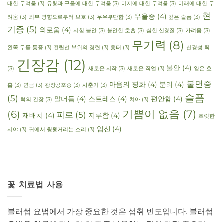
대한 두려움
(3)
유령과 구울에 대한 두려움
(3)
미지에 대한 두려움
(3)
미래에 대한 두
현
우울증
(4)
려움
(3)
외부 영향으로부터 보호
(3)
우유부단함
(3)
깊은 슬픔
(3)
기증
(5)
외로움
(4)
시험 불안
(3)
불안한 호흡
(3)
심한 신경질
(3)
가려움
(3)
무기력
(8)
왼쪽 무릎 통증
(3)
전립선 부위의 경련
(3)
흉터
(3)
신경성 틱
긴장감
(12)
불안
(4)
(3)
새로운 시작
(3)
새로운 직업
(3)
얕은 호
불면증
마음의 평화
(4)
분리
(4)
흡
(3)
연금
(3)
광장공포증
(3)
사춘기
(3)
슬픔
(5)
말더듬
(4)
스트레스
(4)
편안함
(4)
턱의 긴장
(3)
치아
(3)
기쁨이 없음
(7)
(6)
피로
(5)
재배치
(4)
지루함
(4)
흐릿한
임신
(4)
시야
(3)
귀에서 윙윙거리는 소리
(3)
꽃 치료법 사용
블러썸 요법에서 가장 중요한 것은 섭취 빈도입니다. 블러썸