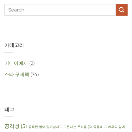
te
maken
in
deze
crisistijd?
카테고리
미디어에서
(2)
스타 구제책
(74)
태그
공격성
(5)
끔찍한 일이 일어날지도 모른다는 두려움
(3)
죽음과 그 이후의 삶에