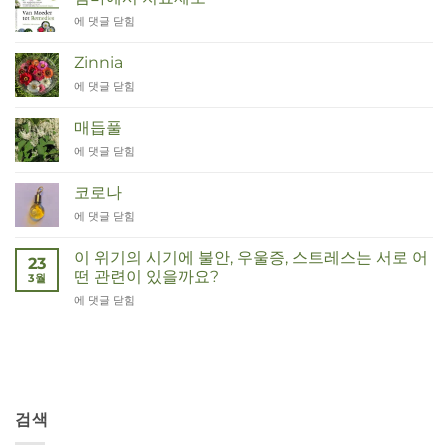
Van
에 댓글 닫힘
Moeder
tot
Zinnia
Remedies
Zinnia
에 댓글 닫힘
매듭풀
Duizendknoop
에 댓글 닫힘
코로나
Corona
에 댓글 닫힘
이 위기의 시기에 불안, 우울증, 스트레스는 서로 어
23
떤 관련이 있을까요?
3월
Wat
에 댓글 닫힘
hebben
angst,
hypochondrie,
depressies
en
stress
검색
met
elkaar