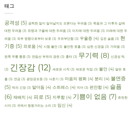
태그
공격성
(5)
끔찍한 일이 일어날지도 모른다는 두려움
(3)
죽음과 그 이후의 삶에
대한 두려움
(3)
유령과 구울에 대한 두려움
(3)
미지에 대한 두려움
(3)
미래에 대한 두
현
우울증
(4)
려움
(3)
외부 영향으로부터 보호
(3)
우유부단함
(3)
깊은 슬픔
(3)
기증
(5)
외로움
(4)
시험 불안
(3)
불안한 호흡
(3)
심한 신경질
(3)
가려움
(3)
무기력
(8)
왼쪽 무릎 통증
(3)
전립선 부위의 경련
(3)
흉터
(3)
신경성 틱
긴장감
(12)
불안
(4)
(3)
새로운 시작
(3)
새로운 직업
(3)
얕은 호
불면증
마음의 평화
(4)
분리
(4)
흡
(3)
연금
(3)
광장공포증
(3)
사춘기
(3)
슬픔
(5)
말더듬
(4)
스트레스
(4)
편안함
(4)
턱의 긴장
(3)
치아
(3)
기쁨이 없음
(7)
(6)
피로
(5)
재배치
(4)
지루함
(4)
흐릿한
임신
(4)
시야
(3)
귀에서 윙윙거리는 소리
(3)