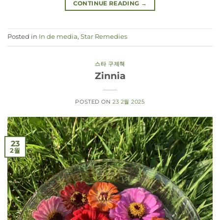
CONTINUE READING
→
Posted in
In de media
,
Star Remedies
스타 구제책
Zinnia
POSTED ON
23 2월 2025
23
2월