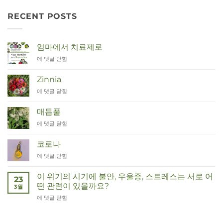
RECENT POSTS
엄마에서 치료제로
Van
에 댓글 닫힘
Moeder
tot
Zinnia
Remedies
Zinnia
에 댓글 닫힘
매듭풀
Duizendknoop
에 댓글 닫힘
코로나
Corona
에 댓글 닫힘
이 위기의 시기에 불안, 우울증, 스트레스는 서로 어
23
떤 관련이 있을까요?
3월
Wat
에 댓글 닫힘
hebben
angst,
hypochondrie,