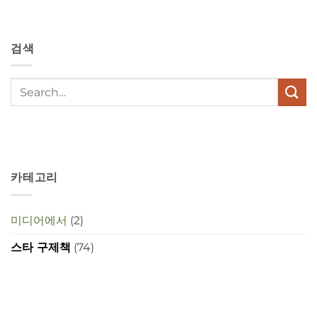
depressies
en
stress
검색
met
elkaar
te
maken
in
deze
crisistijd?
카테고리
미디어에서
(2)
스타 구제책
(74)