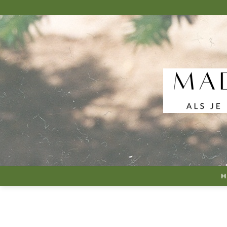
Fortsæt
til
indhold
H