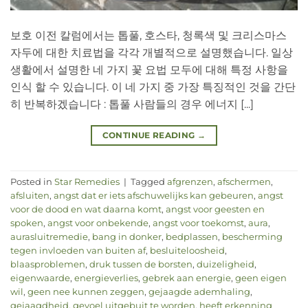
보호 이전 칼럼에서는 톱풀, 호스타, 청록색 및 크리스마스
자두에 대한 치료법을 각각 개별적으로 설명했습니다. 일상
생활에서 설명한 네 가지 꽃 요법 모두에 대해 특정 사항을
인식 할 수 있습니다. 이 네 가지 중 가장 특징적인 것을 간단
히 반복하겠습니다 : 톱풀 사람들의 경우 에너지 [...]
CONTINUE READING
→
Posted in
Star Remedies
|
Tagged
afgrenzen
,
afschermen
,
afsluiten
,
angst dat er iets afschuwelijks kan gebeuren
,
angst
voor de dood en wat daarna komt
,
angst voor geesten en
spoken
,
angst voor onbekende
,
angst voor toekomst
,
aura
,
aurasluitremedie
,
bang in donker
,
bedplassen
,
bescherming
tegen invloeden van buiten af
,
besluiteloosheid
,
blaasproblemen
,
druk tussen de borsten
,
duizeligheid
,
eigenwaarde
,
energieverlies
,
gebrek aan energie
,
geen eigen
wil
,
geen nee kunnen zeggen
,
gejaagde ademhaling
,
gejaagdheid
,
gevoel uitgebuit te worden
,
heeft erkenning