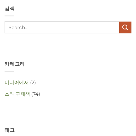
stress
검색
met
elkaar
te
maken
in
deze
crisistijd?
카테고리
미디어에서
(2)
스타 구제책
(74)
태그