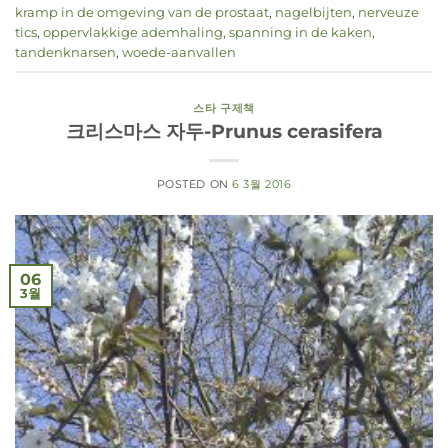
kramp in de omgeving van de prostaat
,
nagelbijten
,
nerveuze
tics
,
oppervlakkige ademhaling
,
spanning in de kaken
,
tandenknarsen
,
woede-aanvallen
스타 구제책
크리스마스 자두-Prunus cerasifera
POSTED ON
6 3월 2016
06
3월