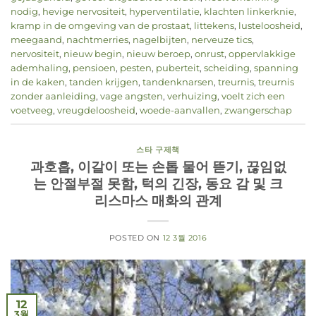
nodig
,
hevige nervositeit
,
hyperventilatie
,
klachten linkerknie
,
kramp in de omgeving van de prostaat
,
littekens
,
lusteloosheid
,
meegaand
,
nachtmerries
,
nagelbijten
,
nerveuze tics
,
nervositeit
,
nieuw begin
,
nieuw beroep
,
onrust
,
oppervlakkige
ademhaling
,
pensioen
,
pesten
,
puberteit
,
scheiding
,
spanning
in de kaken
,
tanden krijgen
,
tandenknarsen
,
treurnis
,
treurnis
zonder aanleiding
,
vage angsten
,
verhuizing
,
voelt zich een
voetveeg
,
vreugdeloosheid
,
woede-aanvallen
,
zwangerschap
스타 구제책
과호흡, 이갈이 또는 손톱 물어 뜯기, 끊임없
는 안절부절 못함, 턱의 긴장, 동요 감 및 크
리스마스 매화의 관계
POSTED ON
12 3월 2016
12
3월