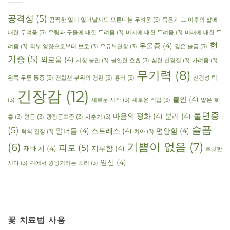
공격성
(5)
끔찍한 일이 일어날지도 모른다는 두려움
(3)
죽음과 그 이후의 삶에
대한 두려움
(3)
유령과 구울에 대한 두려움
(3)
미지에 대한 두려움
(3)
미래에 대한 두
현
우울증
(4)
려움
(3)
외부 영향으로부터 보호
(3)
우유부단함
(3)
깊은 슬픔
(3)
기증
(5)
외로움
(4)
시험 불안
(3)
불안한 호흡
(3)
심한 신경질
(3)
가려움
(3)
무기력
(8)
왼쪽 무릎 통증
(3)
전립선 부위의 경련
(3)
흉터
(3)
신경성 틱
긴장감
(12)
불안
(4)
(3)
새로운 시작
(3)
새로운 직업
(3)
얕은 호
불면증
마음의 평화
(4)
분리
(4)
흡
(3)
연금
(3)
광장공포증
(3)
사춘기
(3)
슬픔
(5)
말더듬
(4)
스트레스
(4)
편안함
(4)
턱의 긴장
(3)
치아
(3)
기쁨이 없음
(7)
(6)
피로
(5)
재배치
(4)
지루함
(4)
흐릿한
임신
(4)
시야
(3)
귀에서 윙윙거리는 소리
(3)
꽃 치료법 사용