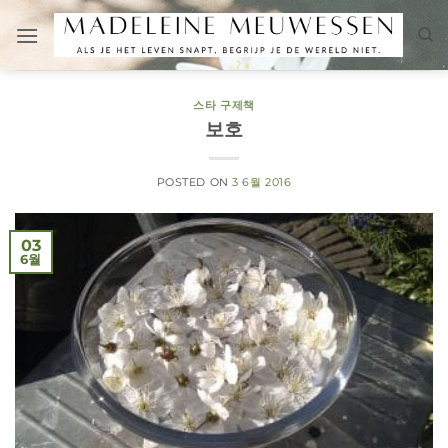
Skip
to
content
스타 구제책
보호
POSTED ON
3 6월 2016
03
6월